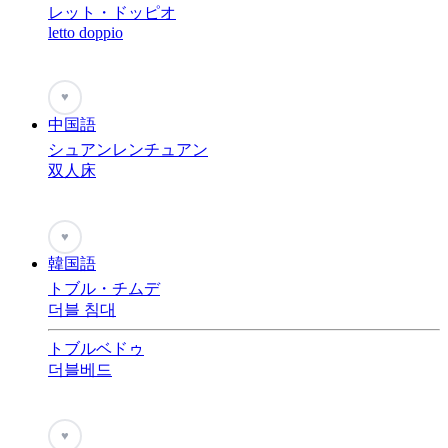
レット・ドッピオ
letto doppio
♥
中国語
シュアンレンチュアン
双人床
♥
韓国語
トブル・チムデ
더블 침대
トブルベドゥ
더블베드
♥