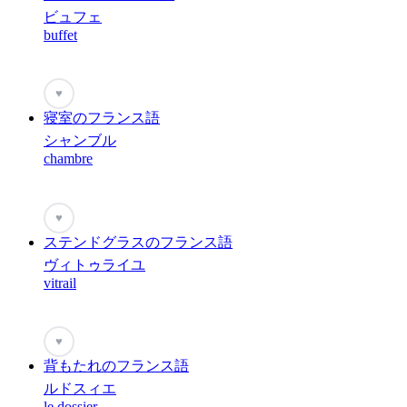
ビュフェ
buffet
♥
寝室のフランス語
シャンブル
chambre
♥
ステンドグラスのフランス語
ヴィトゥライユ
vitrail
♥
背もたれのフランス語
ルドスィエ
le dossier