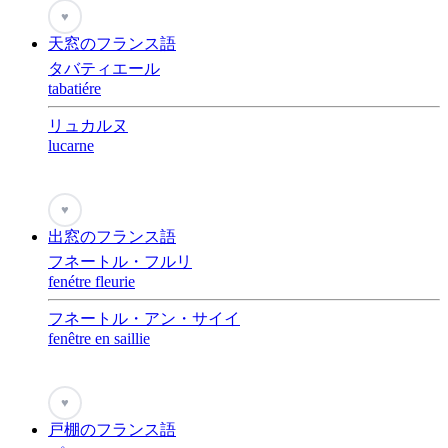
♥
天窓のフランス語
タバティエール
tabatiére
リュカルヌ
lucarne
♥
出窓のフランス語
フネートル・フルリ
fenétre fleurie
フネートル・アン・サイイ
fenêtre en saillie
♥
戸棚のフランス語