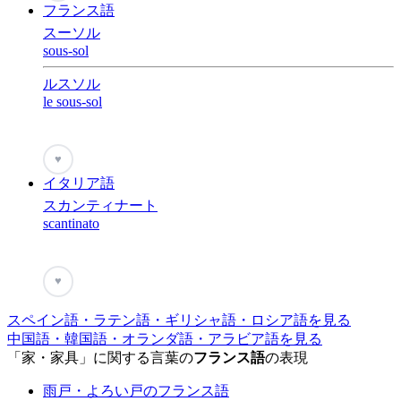
フランス語
スーソル
sous-sol
ルスソル
le sous-sol
♥
イタリア語
スカンティナート
scantinato
♥
スペイン語・ラテン語・ギリシャ語・ロシア語を見る
中国語・韓国語・オランダ語・アラビア語を見る
「家・家具」に関する言葉の
フランス語
の表現
雨戸・よろい戸のフランス語