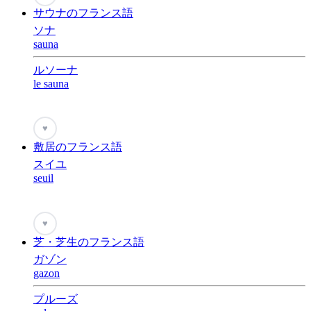
サウナのフランス語
ソナ
sauna
ルソーナ
le sauna
♥
敷居のフランス語
スイユ
seuil
♥
芝・芝生のフランス語
ガゾン
gazon
プルーズ