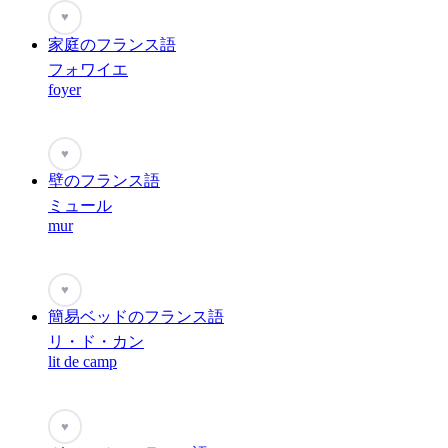
♥
家庭のフランス語
フォワイエ
foyer
♥
壁のフランス語
ミュール
mur
♥
簡易ベッドのフランス語
リ・ド・カン
lit de camp
♥