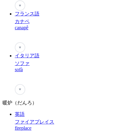
♥
フランス語
カナペ
canapê
♥
イタリア語
ソファ
sofà
♥
暖炉（だんろ）
英語
ファイアプレイス
fireplace