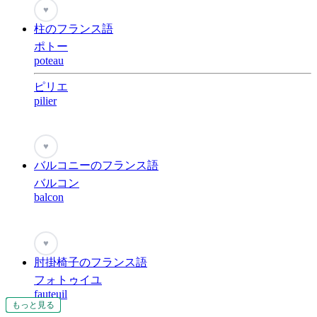
♥
柱のフランス語
ポトー
poteau
ピリエ
pilier
♥
バルコニーのフランス語
バルコン
balcon
♥
肘掛椅子のフランス語
フォトゥイユ
fauteuil
もっと見る
もっと見る
もっと見る
もっと見る
もっと見る
もっと見る
もっと見る
もっと見る
もっと見る