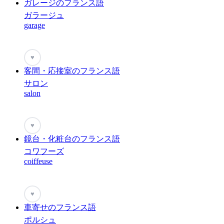
ガレージのフランス語
ガラージュ
garage
♥
客間・応接室のフランス語
サロン
salon
♥
鏡台・化粧台のフランス語
コワフーズ
coiffeuse
♥
車寄せのフランス語
ポルシュ