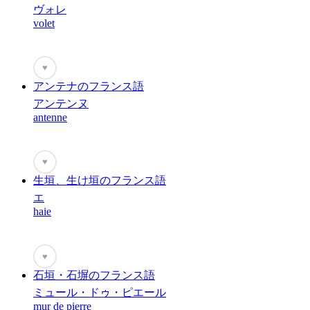
ヴォレ
volet
♥
アンテナのフランス語
アンテンヌ
antenne
♥
生垣、生け垣のフランス語
エ
haie
♥
石垣・石塀のフランス語
ミュール・ドゥ・ピエール
mur de pierre