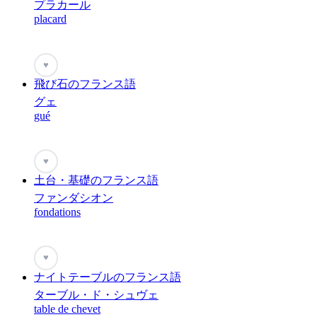
プラカール
placard
♥
飛び石のフランス語
グェ
gué
♥
土台・基礎のフランス語
ファンダシオン
fondations
♥
ナイトテーブルのフランス語
ターブル・ド・シュヴェ
table de chevet