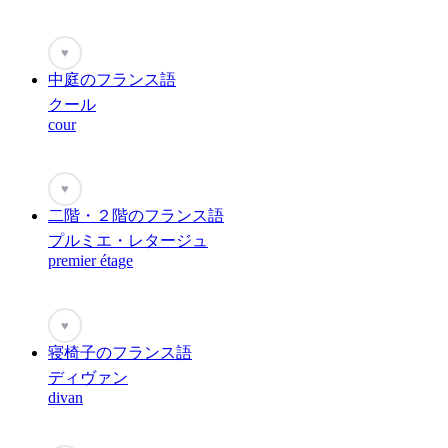
♥
中庭のフランス語
クール
cour
♥
二階・２階のフランス語
プルミエ・レタージュ
premier étage
♥
寝椅子のフランス語
ディヴァン
divan