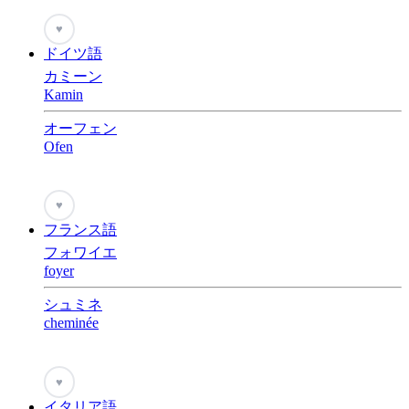
♥
ドイツ語
カミーン
Kamin
オーフェン
Ofen
♥
フランス語
フォワイエ
foyer
シュミネ
cheminée
♥
イタリア語