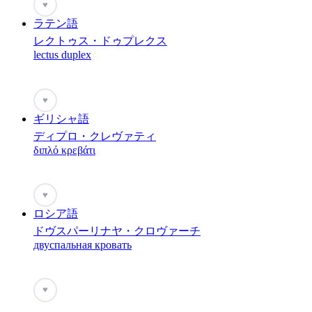
♥
ラテン語
レクトゥス・ドゥプレクス
lectus duplex
♥
ギリシャ語
ディプロ・クレヴァティ
διπλό κρεβάτι
♥
ロシア語
ドヴスパーリナヤ・クロヴァーチ
двуспальная кровать
♥