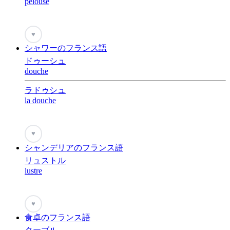
pelouse
♥
シャワーのフランス語
ドゥーシュ
douche
ラドゥシュ
la douche
♥
シャンデリアのフランス語
リュストル
lustre
♥
食卓のフランス語