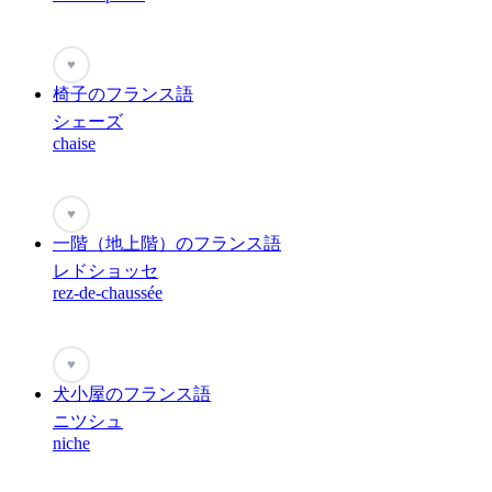
♥
椅子のフランス語
シェーズ
chaise
♥
一階（地上階）のフランス語
レドショッセ
rez-de-chaussée
♥
犬小屋のフランス語
ニツシュ
niche