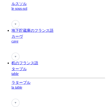
ルスソル
le sous-sol
♥
地下貯蔵庫のフランス語
カーヴ
cave
♥
机のフランス語
ターブル
table
ラターブル
la table
♥