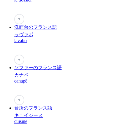
♥
洗面台のフランス語
ラヴァボ
lavabo
♥
ソファーのフランス語
カナペ
canapê
♥
台所のフランス語
キュイジーヌ
cuisine