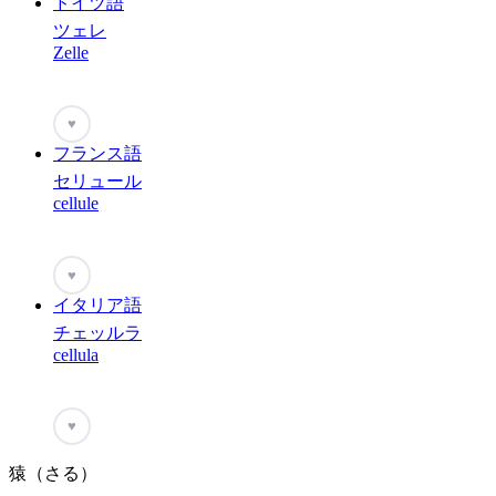
ドイツ語
ツェレ
Zelle
♥
フランス語
セリュール
cellule
♥
イタリア語
チェッルラ
cellula
♥
猿（さる）