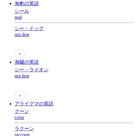
海豹の英語
シール
seal
シー・ドッグ
sea dog
♥
海驢の英語
シー・ライオン
sea lion
♥
アライグマの英語
クーン
coon
ラクーン
raccoon