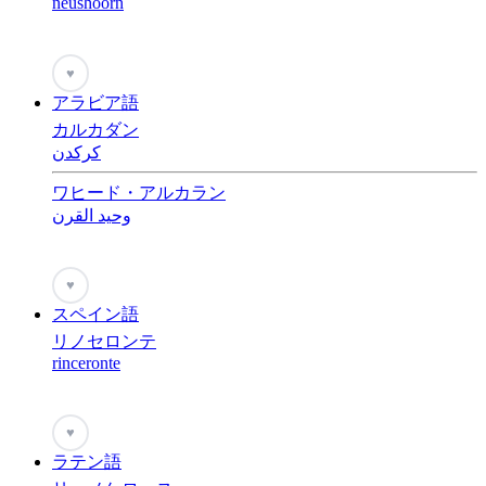
neushoorn
♥
アラビア語
カルカダン
كركدن
ワヒード・アルカラン
وحيد القرن
♥
スペイン語
リノセロンテ
rinceronte
♥
ラテン語