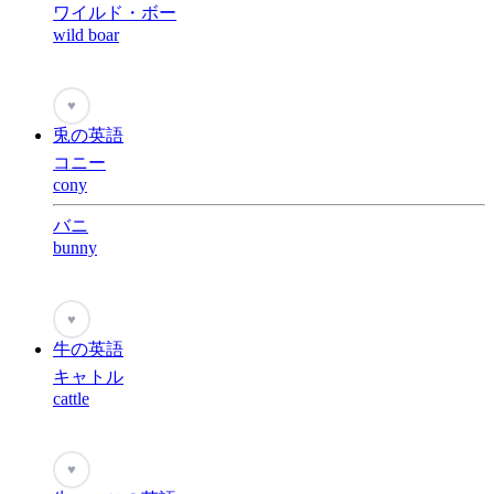
ワイルド・ボー
wild boar
♥
兎の英語
コニー
cony
バニ
bunny
♥
牛の英語
キャトル
cattle
♥