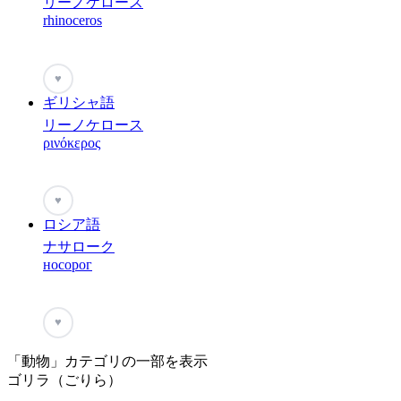
リーノケロース
rhinoceros
♥
ギリシャ語
リーノケロース
ρινόκερος
♥
ロシア語
ナサローク
носорог
♥
「動物」カテゴリの一部を表示
ゴリラ（ごりら）