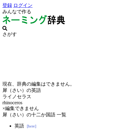
登録
ログイン
みんなで作る
さがす
現在、辞典の編集はできません。
犀（さい）の英語
ライノセラス
rhinoceros
×編集できません
犀（さい）の十二か国語 一覧
英語
[here]