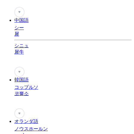
♥
中国語
シー
犀
シニュ
犀牛
♥
韓国語
コップルソ
코뿔소
♥
オランダ語
ノウスホールン