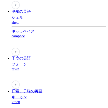
♥
甲羅の英語
シェル
shell
キャラペイス
carapace
♥
子鹿の英語
フォーン
fawn
♥
仔猫、子猫の英語
キトゥン
kitten