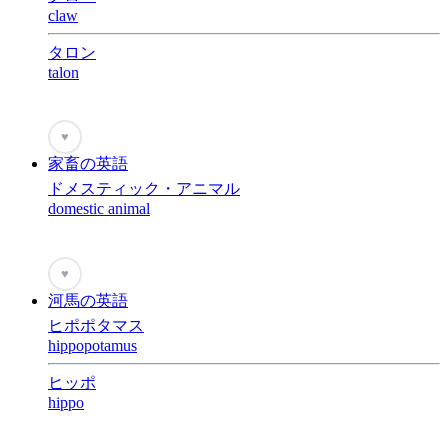
claw
タロン
talon
♥
家畜の英語
ドメスティック・アニマル
domestic animal
♥
河馬の英語
ヒポポタマス
hippopotamus
ヒッポ
hippo