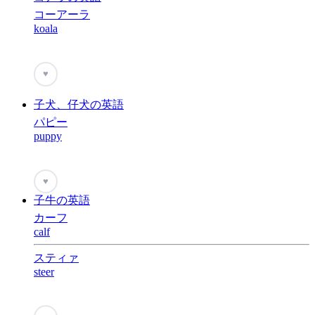
コーアーラ
koala
♥
子犬、仔犬の英語
パピー
puppy
♥
子牛の英語
カーフ
calf
スティァ
steer