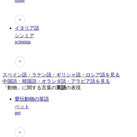
singe
♥
イタリア語
シンミア
scimmia
♥
スペイン語・ラテン語・ギリシャ語・ロシア語を見る
中国語・韓国語・オランダ語・アラビア語を見る
「動物」に関する言葉の
英語
の表現
愛玩動物の英語
ペット
pet
♥