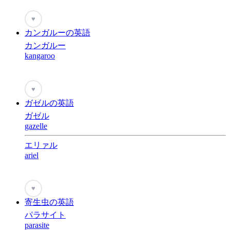
♥
カンガルーの英語
カンガルー
kangaroo
♥
ガゼルの英語
ガゼル
gazelle
エリァル
ariel
♥
寄生虫の英語
パラサイト
parasite