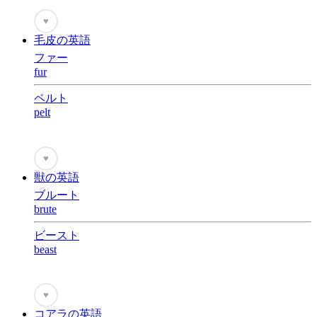
♥
毛皮の英語
ファー
fur
ペルト
pelt
♥
獣の英語
ブルート
brute
ビースト
beast
♥
コアラの英語