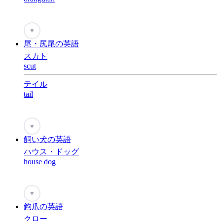
♥
尾・尻尾の英語
スカト
scut
テイル
tail
♥
飼い犬の英語
ハウス・ドッグ
house dog
♥
鉤爪の英語
クロー