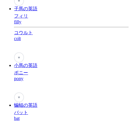
♥
子馬の英語
フィリ
filly
コウルト
colt
♥
小馬の英語
ポニー
pony
♥
蝙蝠の英語
バット
bat