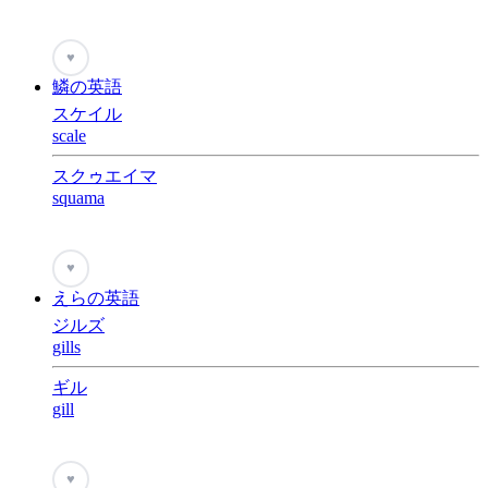
♥
鱗の英語
スケイル
scale
スクゥエイマ
squama
♥
えらの英語
ジルズ
gills
ギル
gill
♥