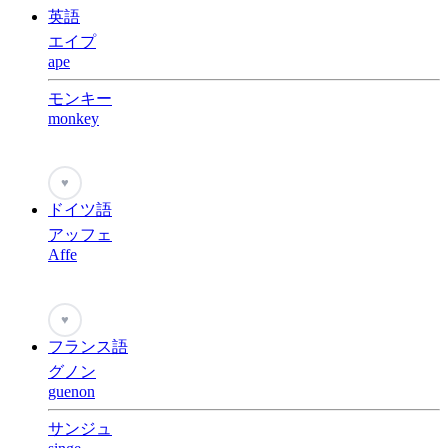
英語
エイプ
ape
モンキー
monkey
♥
ドイツ語
アッフェ
Affe
♥
フランス語
グノン
guenon
サンジュ