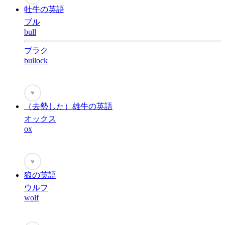
牡牛の英語
ブル
bull
ブラク
bullock
♥
（去勢した）雄牛の英語
オックス
ox
♥
狼の英語
ウルフ
wolf