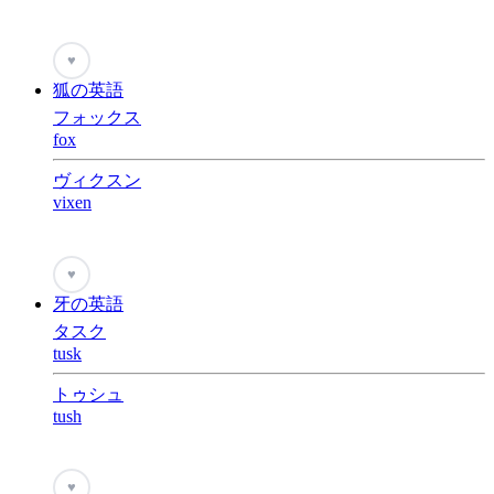
♥
狐の英語
フォックス
fox
ヴィクスン
vixen
♥
牙の英語
タスク
tusk
トゥシュ
tush
♥