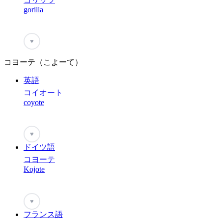
gorilla
♥
コヨーテ（こよーて）
英語
コイオート
coyote
♥
ドイツ語
コヨーテ
Kojote
♥
フランス語