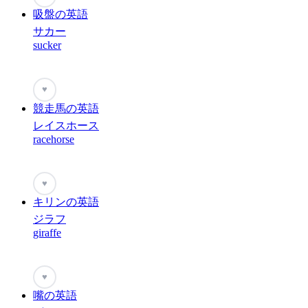
吸盤の英語
サカー
sucker
♥
競走馬の英語
レイスホース
racehorse
♥
キリンの英語
ジラフ
giraffe
♥
嘴の英語