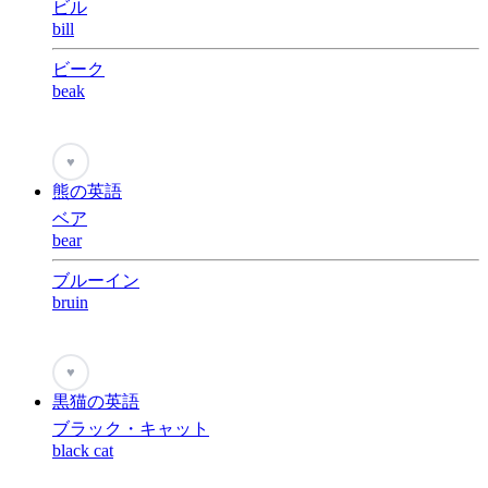
ビル
bill
ビーク
beak
♥
熊の英語
ベア
bear
ブルーイン
bruin
♥
黒猫の英語
ブラック・キャット
black cat