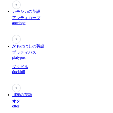
♥
カモシカの英語
アンティロープ
antelope
♥
かものはしの英語
プラティパス
platypus
ダクビル
duckbill
♥
川獺の英語
オター
otter