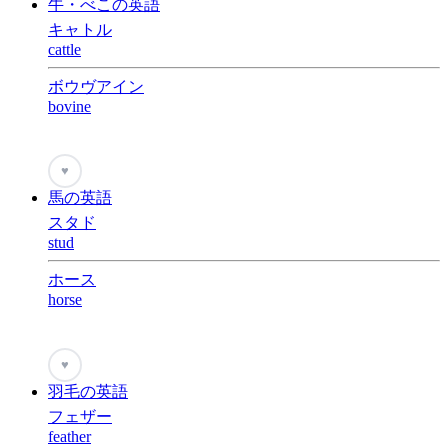
牛・べこの英語
キャトル
cattle
ボウヴアイン
bovine
♥
馬の英語
スタド
stud
ホース
horse
♥
羽毛の英語
フェザー
feather