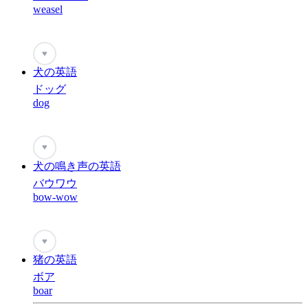
weasel
♥
犬の英語
ドッグ
dog
♥
犬の鳴き声の英語
バウワウ
bow-wow
♥
猪の英語
ボア
boar