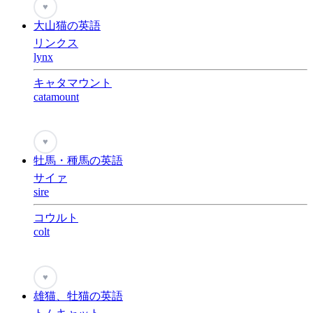
♥
大山猫の英語
リンクス
lynx
キャタマウント
catamount
♥
牡馬・種馬の英語
サイァ
sire
コウルト
colt
♥
雄猫、牡猫の英語