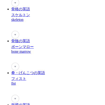
♥
骨格の英語
スケルトン
skeleton
♥
骨髄の英語
ボーンマロー
bone marrow
♥
拳・げんこつの英語
フィスト
fist
♥
鼓膜の英語