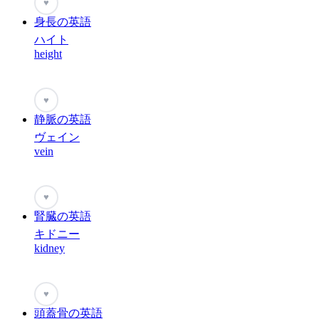
♥
身長の英語
ハイト
height
♥
静脈の英語
ヴェイン
vein
♥
腎臓の英語
キドニー
kidney
♥
頭蓋骨の英語