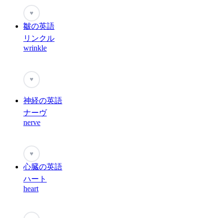
♥
皺の英語
リンクル
wrinkle
♥
神経の英語
ナーヴ
nerve
♥
心臓の英語
ハート
heart