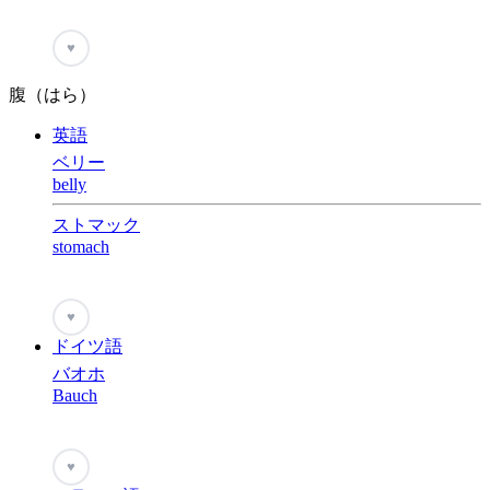
♥
腹（はら）
英語
ベリー
belly
ストマック
stomach
♥
ドイツ語
バオホ
Bauch
♥