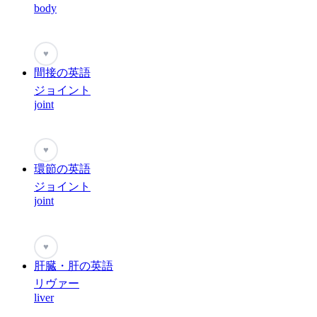
body
♥
間接の英語
ジョイント
joint
♥
環節の英語
ジョイント
joint
♥
肝臓・肝の英語
リヴァー
liver