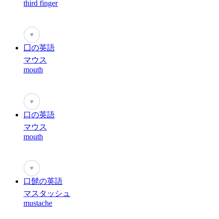
third finger
♥
囗の英語
マウス
mouth
♥
口の英語
マウス
mouth
♥
口髭の英語
マスタッシュ
mustache