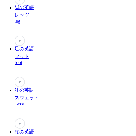
脚の英語
レッグ
leg
♥
足の英語
フット
foot
♥
汗の英語
スウェット
sweat
♥
頭の英語