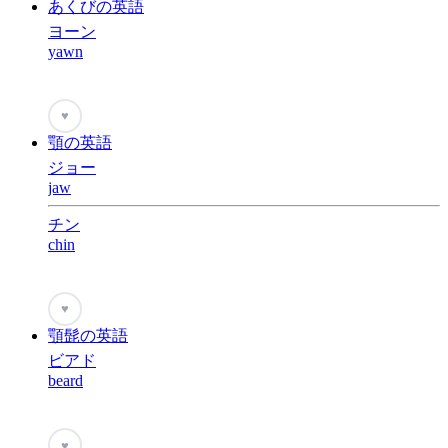
あくびの英語
ヨーン
yawn
♥
顎の英語
ジョー
jaw
チン
chin
♥
顎髭の英語
ビアド
beard
♥