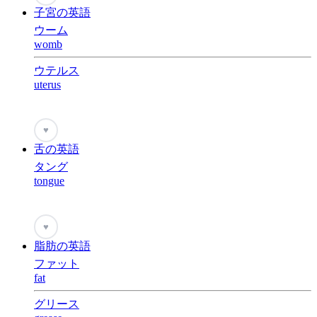
子宮の英語
ウーム
womb
ウテルス
uterus
♥
舌の英語
タング
tongue
♥
脂肪の英語
ファット
fat
グリース