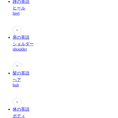
踵の英語
ヒール
heel
♥
肩の英語
ショルダー
shoulder
♥
髪の英語
ヘア
hair
♥
体の英語
ボディ