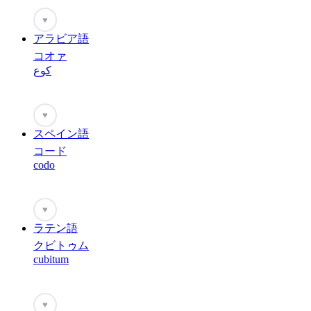
♥
アラビア語
コオァ
كوع
♥
スペイン語
コード
codo
♥
ラテン語
クビトゥム
cubitum
♥