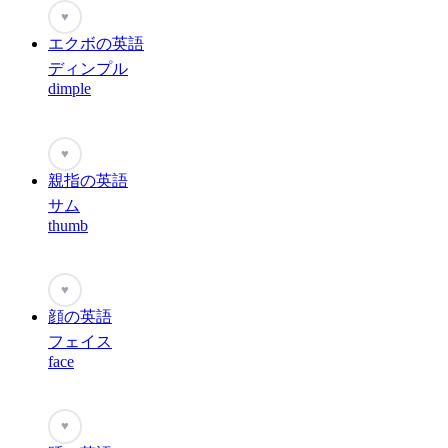
♥
エクボの英語
ディンプル
dimple
♥
親指の英語
サム
thumb
♥
顔の英語
フェイス
face
♥