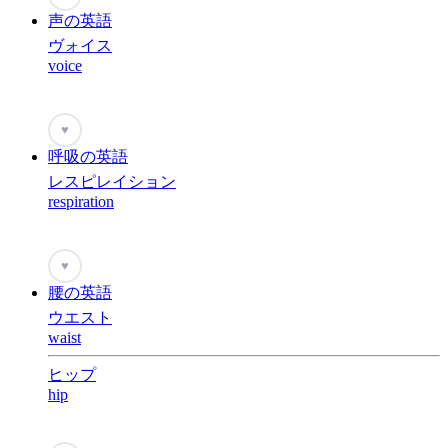
声の英語
ヴォイス
voice
♥
呼吸の英語
レスピレイション
respiration
♥
腰の英語
ウエスト
waist
ヒップ
hip