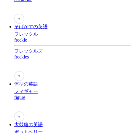
♥
そばかすの英語
フレックル
freckle
フレックルズ
freckles
♥
体型の英語
フィギャー
figure
♥
太鼓腹の英語
ポットベリー