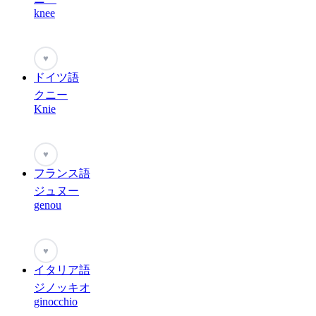
knee
♥
ドイツ語
クニー
Knie
♥
フランス語
ジュヌー
genou
♥
イタリア語
ジノッキオ
ginocchio