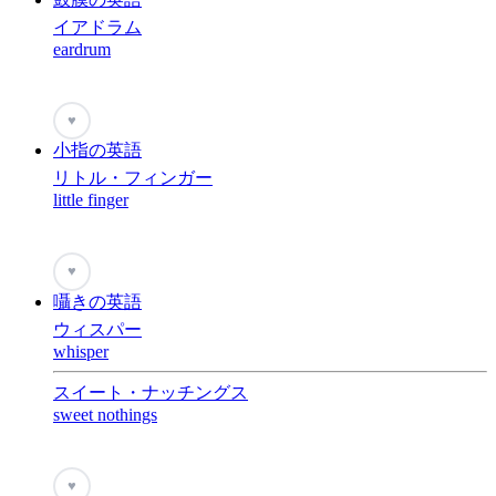
イアドラム
eardrum
♥
小指の英語
リトル・フィンガー
little finger
♥
囁きの英語
ウィスパー
whisper
スイート・ナッチングス
sweet nothings
♥