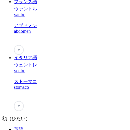
フランス語
ヴァントル
vantre
アブドメン
abdomen
♥
イタリア語
ヴェントレ
ventre
ストーマコ
stomaco
♥
額（ひたい）
英語