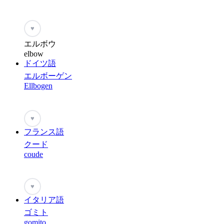
♥
エルボウ
elbow
ドイツ語
エルボーゲン
Ellbogen
♥
フランス語
クード
coude
♥
イタリア語
ゴミト
gomito