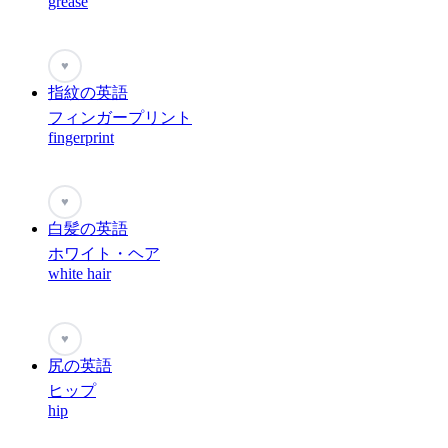
grease
♥
指紋の英語
フィンガープリント
fingerprint
♥
白髪の英語
ホワイト・ヘア
white hair
♥
尻の英語
ヒップ
hip