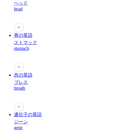
ヘッド
head
♥
胃の英語
ストマック
stomach
♥
息の英語
ブレス
breath
♥
遺伝子の英語
ジーン
gene