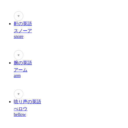
♥
鼾の英語
スノーア
snore
♥
腕の英語
アーム
arm
♥
唸り声の英語
べロウ
bellow