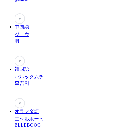
♥
中国語
ジョウ
肘
♥
韓国語
パルックムチ
팔꿈치
♥
オランダ語
エッルボーヒ
ELLEBOOG