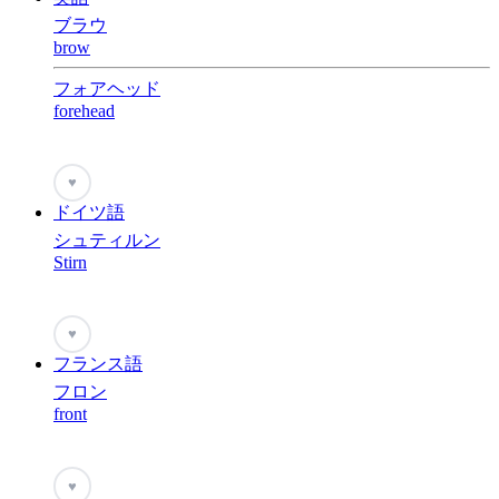
ブラウ
brow
フォアヘッド
forehead
♥
ドイツ語
シュティルン
Stirn
♥
フランス語
フロン
front
♥