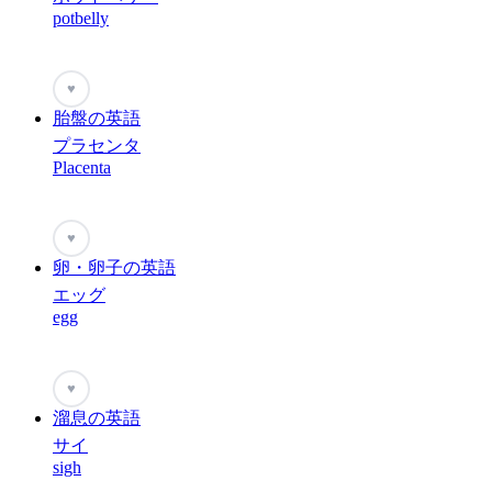
potbelly
♥
胎盤の英語
プラセンタ
Placenta
♥
卵・卵子の英語
エッグ
egg
♥
溜息の英語
サイ
sigh