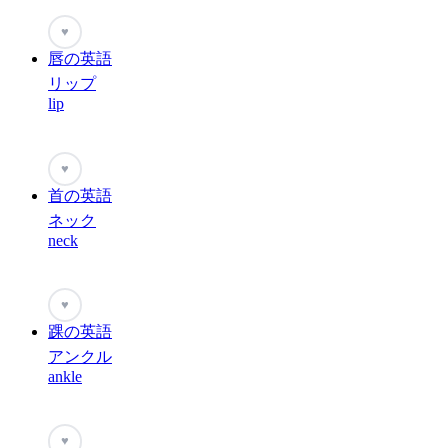
♥
唇の英語
リップ
lip
♥
首の英語
ネック
neck
♥
踝の英語
アンクル
ankle
♥