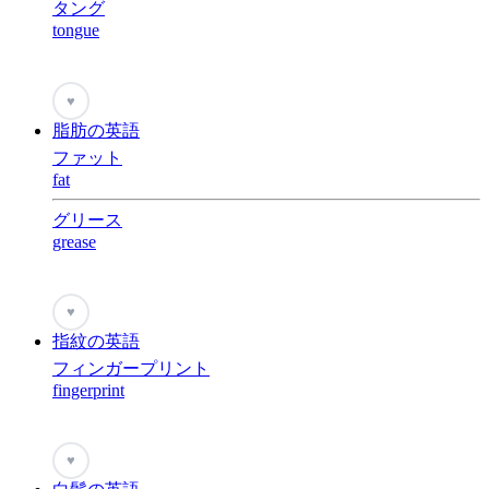
タング
tongue
♥
脂肪の英語
ファット
fat
グリース
grease
♥
指紋の英語
フィンガープリント
fingerprint
♥