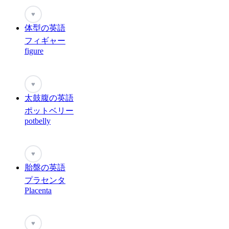
♥
体型の英語
フィギャー
figure
♥
太鼓腹の英語
ポットベリー
potbelly
♥
胎盤の英語
プラセンタ
Placenta
♥