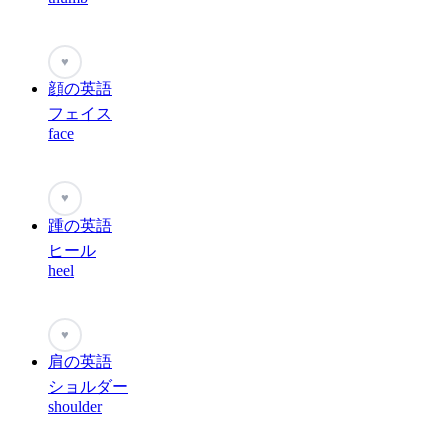
♥
顔の英語
フェイス
face
♥
踵の英語
ヒール
heel
♥
肩の英語
ショルダー
shoulder