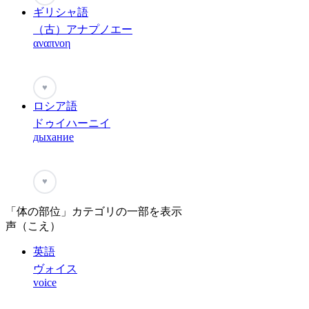
ギリシャ語
（古）アナプノエー
αναπνοη
♥
ロシア語
ドゥイハーニイ
дыхание
♥
「体の部位」カテゴリの一部を表示
声（こえ）
英語
ヴォイス
voice