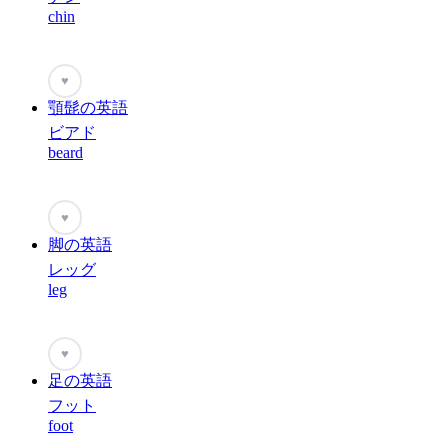
chin
♥
顎髭の英語
ビアド
beard
♥
脚の英語
レッグ
leg
♥
足の英語
フット
foot