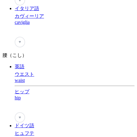
♥
イタリア語
カヴィーリア
caviglia
♥
腰（こし）
英語
ウエスト
waist
ヒップ
hip
♥
ドイツ語
ヒュフテ