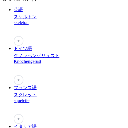
英語
スケルトン
skeleton
♥
ドイツ語
クノッヘンゲリュスト
Knochengerüst
♥
フランス語
スクレット
squelette
♥
イタリア語