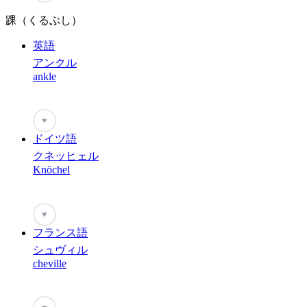
踝（くるぶし）
英語
アンクル
ankle
♥
ドイツ語
クネッヒェル
Knöchel
♥
フランス語
シュヴィル
cheville