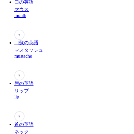
口の英語
マウス
mouth
♥
口髭の英語
マスタッシュ
mustache
♥
唇の英語
リップ
lip
♥
首の英語
ネック