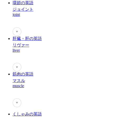
環節の英語
ジョイント
joint
♥
肝臓・肝の英語
リヴァー
liver
♥
筋肉の英語
マスル
muscle
♥
くしゃみの英語