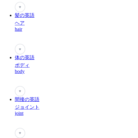
♥
髪の英語
ヘア
hair
♥
体の英語
ボディ
body
♥
間接の英語
ジョイント
joint
♥