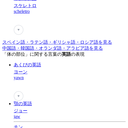
スケレトロ
scheletro
♥
スペイン語・ラテン語・ギリシャ語・ロシア語を見る
中国語・韓国語・オランダ語・アラビア語を見る
「体の部位」に関する言葉の
英語
の表現
あくびの英語
ヨーン
yawn
♥
顎の英語
ジョー
jaw
チン