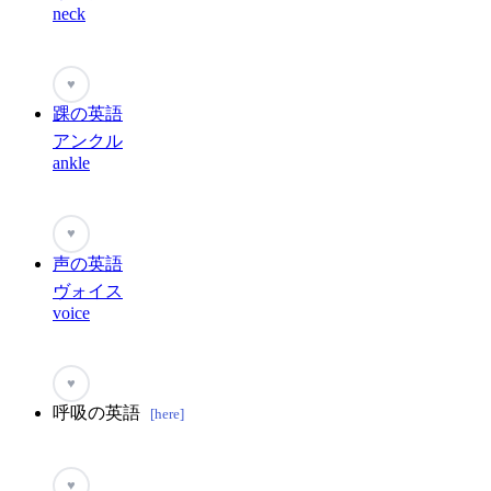
neck
♥
踝の英語
アンクル
ankle
♥
声の英語
ヴォイス
voice
♥
呼吸の英語
[here]
♥