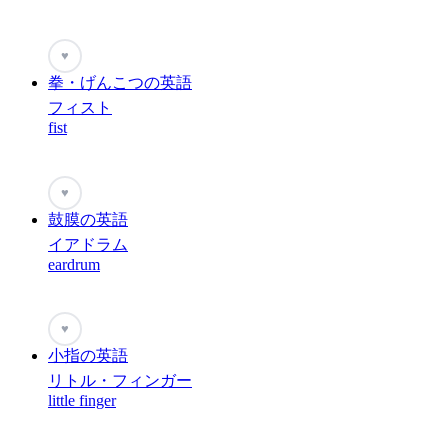
♥
拳・げんこつの英語
フィスト
fist
♥
鼓膜の英語
イアドラム
eardrum
♥
小指の英語
リトル・フィンガー
little finger