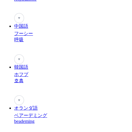
♥
中国語
フーシー
呼吸
♥
韓国語
ホフプ
호흡
♥
オランダ語
ベアーデミング
beademing