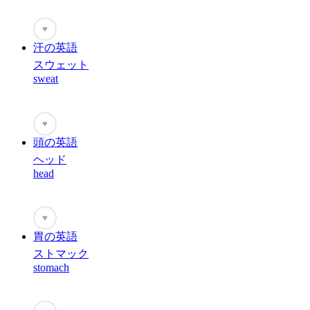
♥
汗の英語
スウェット
sweat
♥
頭の英語
ヘッド
head
♥
胃の英語
ストマック
stomach