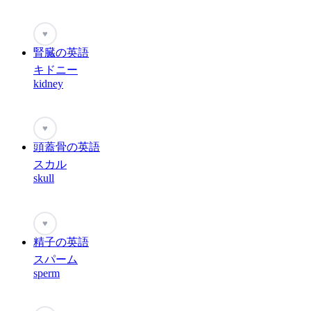
♥
腎臓の英語
キドニー
kidney
♥
頭蓋骨の英語
スカル
skull
♥
精子の英語
スパーム
sperm