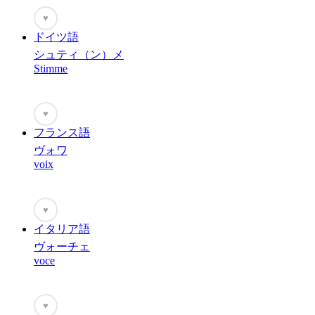
♥
ドイツ語
シュティ（ン）メ
Stimme
♥
フランス語
ヴォワ
voix
♥
イタリア語
ヴォーチェ
voce
♥