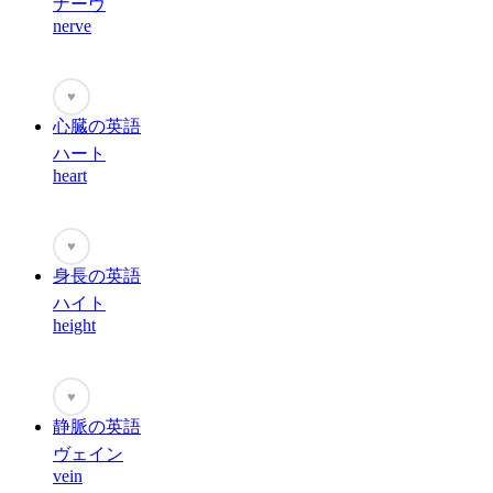
ナーヴ
nerve
♥
心臓の英語
ハート
heart
♥
身長の英語
ハイト
height
♥
静脈の英語
ヴェイン
vein