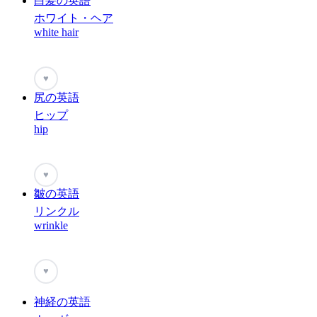
白髪の英語
ホワイト・ヘア
white hair
♥
尻の英語
ヒップ
hip
♥
皺の英語
リンクル
wrinkle
♥
神経の英語