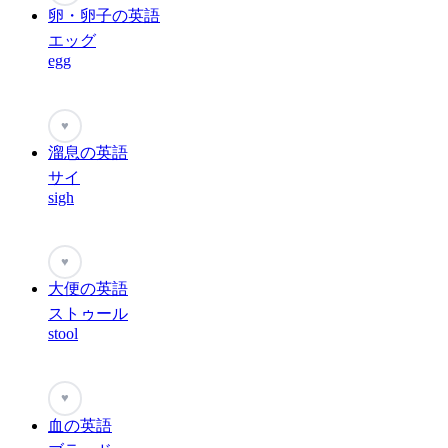
卵・卵子の英語
エッグ
egg
♥
溜息の英語
サイ
sigh
♥
大便の英語
ストゥール
stool
♥
血の英語