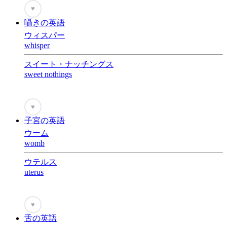
♥
囁きの英語
ウィスパー
whisper
スイート・ナッチングス
sweet nothings
♥
子宮の英語
ウーム
womb
ウテルス
uterus
♥
舌の英語