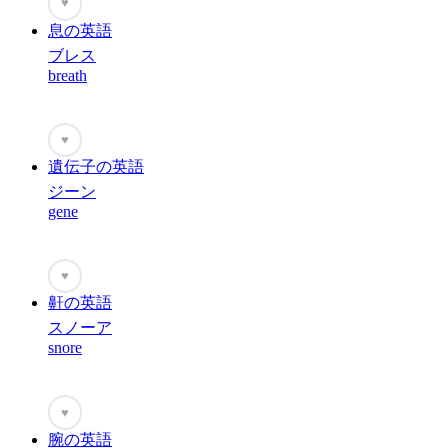
♥
息の英語
ブレス
breath
♥
遺伝子の英語
ジーン
gene
♥
鼾の英語
スノーア
snore
♥
腕の英語