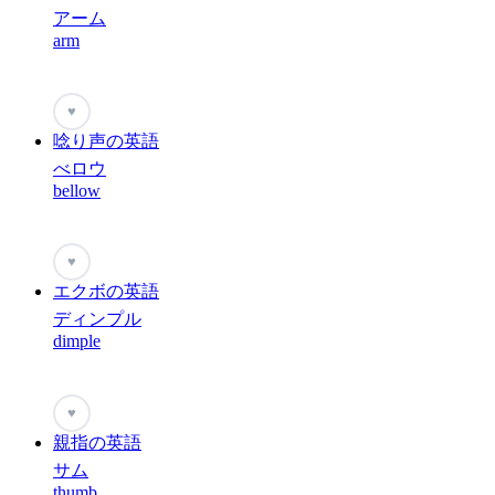
アーム
arm
♥
唸り声の英語
べロウ
bellow
♥
エクボの英語
ディンプル
dimple
♥
親指の英語
サム
thumb