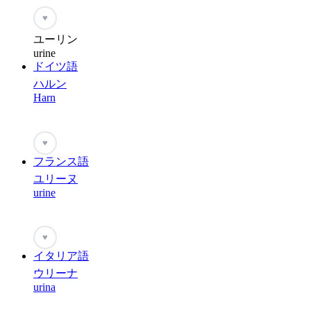
♥
ユーリン
urine
ドイツ語
ハルン
Harn
♥
フランス語
ユリーヌ
urine
♥
イタリア語
ウリーナ
urina