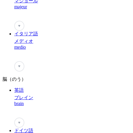
マジョール
majeur
♥
イタリア語
メディオ
medio
♥
脳（のう）
英語
ブレイン
brain
♥
ドイツ語