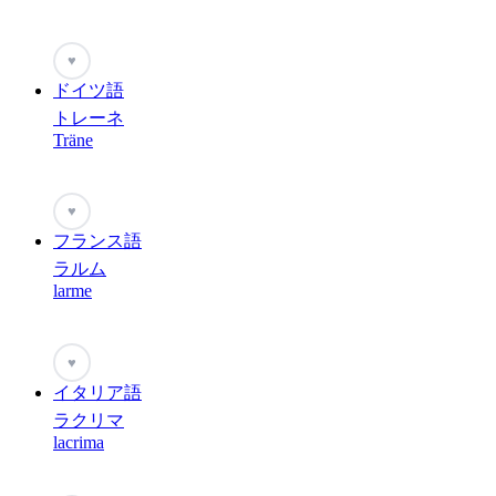
♥
ドイツ語
トレーネ
Träne
♥
フランス語
ラルム
larme
♥
イタリア語
ラクリマ
lacrima