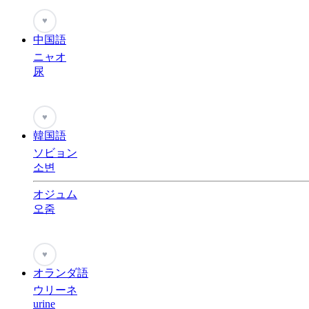
♥
中国語
ニャオ
尿
♥
韓国語
ソビョン
소변
オジュム
오줌
♥
オランダ語
ウリーネ
urine