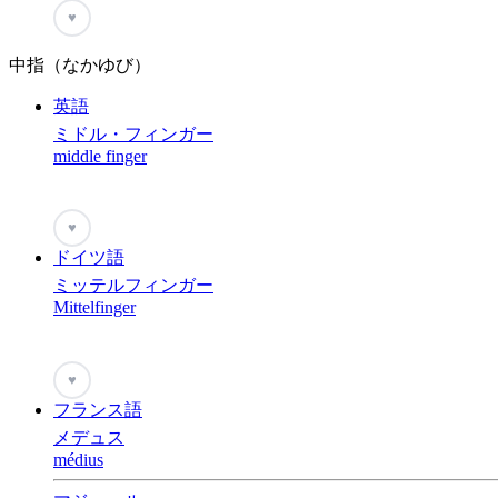
♥
中指（なかゆび）
英語
ミドル・フィンガー
middle finger
♥
ドイツ語
ミッテルフィンガー
Mittelfinger
♥
フランス語
メデュス
médius