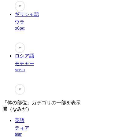
♥
ギリシャ語
ウラ
ούρα
♥
ロシア語
モチャー
моча
♥
「体の部位」カテゴリの一部を表示
涙（なみだ）
英語
ティア
tear