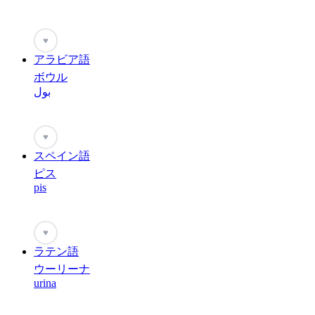
♥
アラビア語
ボウル
بول
♥
スペイン語
ピス
pis
♥
ラテン語
ウーリーナ
urina