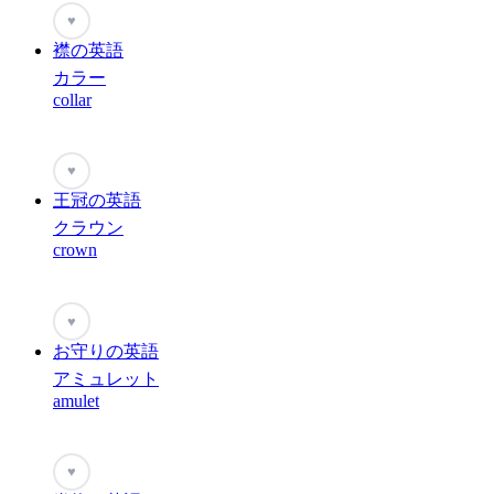
♥
襟の英語
カラー
collar
♥
王冠の英語
クラウン
crown
♥
お守りの英語
アミュレット
amulet
♥