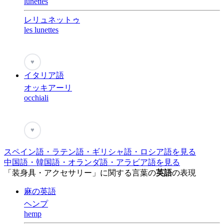
lunettes
レリュネットゥ
les lunettes
♥
イタリア語
オッキアーリ
occhiali
♥
スペイン語・ラテン語・ギリシャ語・ロシア語を見る
中国語・韓国語・オランダ語・アラビア語を見る
「装身具・アクセサリー」に関する言葉の
英語
の表現
麻の英語
ヘンプ
hemp