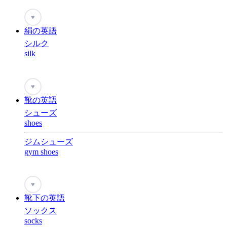
♥
絹の英語
シルク
silk
♥
靴の英語
シューズ
shoes
ジムシューズ
gym shoes
♥
靴下の英語
ソックス
socks