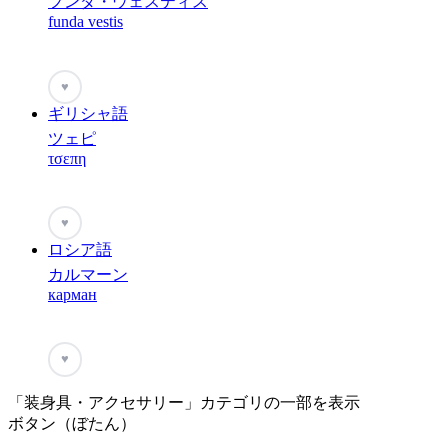
フンダ・ウェスティス
funda vestis
♥
ギリシャ語
ツェピ
τσεπη
♥
ロシア語
カルマーン
карман
♥
「装身具・アクセサリー」カテゴリの一部を表示
ボタン（ぼたん）