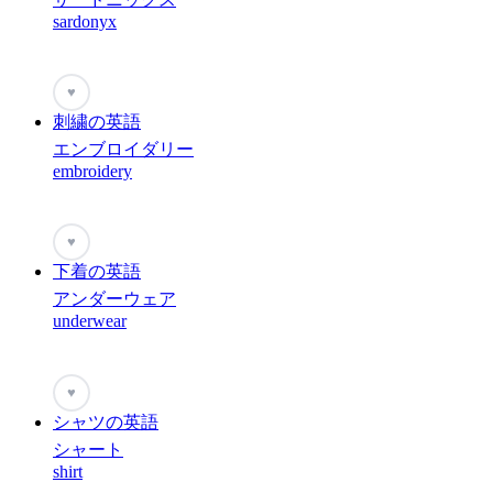
sardonyx
♥
刺繍の英語
エンブロイダリー
embroidery
♥
下着の英語
アンダーウェア
underwear
♥
シャツの英語
シャート
shirt