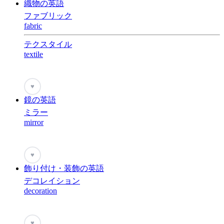
織物の英語
ファブリック
fabric
テクスタイル
textile
♥
鏡の英語
ミラー
mirror
♥
飾り付け・装飾の英語
デコレイション
decoration
♥