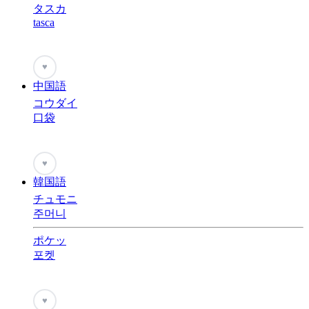
タスカ
tasca
♥
中国語
コウダイ
口袋
♥
韓国語
チュモニ
주머니
ポケッ
포켓
♥