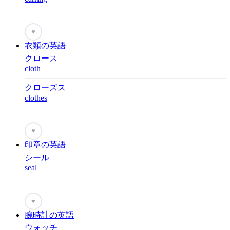
♥
衣類の英語
クロース
cloth
クローズス
clothes
♥
印章の英語
シール
seal
♥
腕時計の英語
ウォッチ