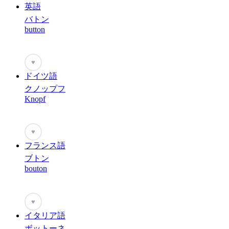
英語
バトン
button
♥
ドイツ語
クノップフ
Knopf
♥
フランス語
ブトン
bouton
♥
イタリア語
ボットーネ