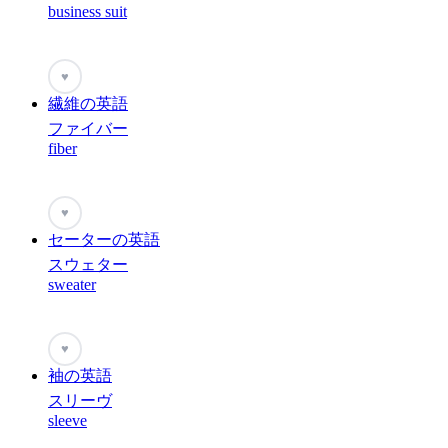
business suit
♥
繊維の英語
ファイバー
fiber
♥
セーターの英語
スウェター
sweater
♥
袖の英語
スリーヴ
sleeve