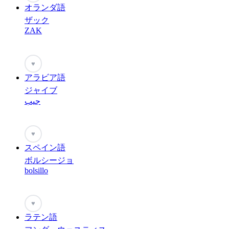
オランダ語
ザック
ZAK
♥
アラビア語
ジャイブ
جيب
♥
スペイン語
ボルシージョ
bolsillo
♥
ラテン語