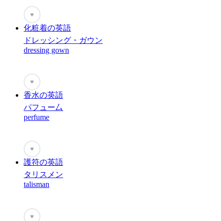
♥
化粧着の英語
ドレッシング・ガウン
dressing gown
♥
香水の英語
パフュー厶
perfume
♥
護符の英語
タリスメン
talisman
♥