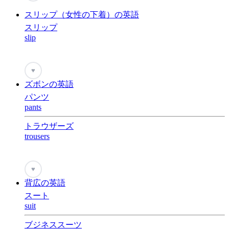
スリップ（女性の下着）の英語
スリップ
slip
♥
ズボンの英語
パンツ
pants
トラウザーズ
trousers
♥
背広の英語
スート
suit
ブジネススーツ