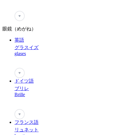
♥
眼鏡（めがね）
英語
グラスイズ
glases
♥
ドイツ語
ブリレ
Brille
♥
フランス語
リュネット