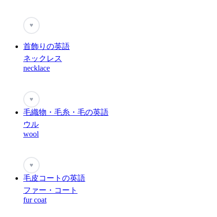
♥
首飾りの英語
ネックレス
necklace
♥
毛織物・毛糸・毛の英語
ウル
wool
♥
毛皮コートの英語
ファー・コート
fur coat