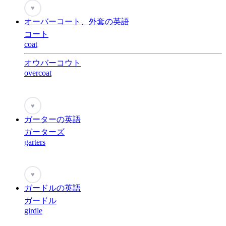
♥
オーバーコート、外套の英語
コート
coat
オウバーコウト
overcoat
♥
ガーターの英語
ガーターズ
garters
♥
ガードルの英語
ガードル
girdle