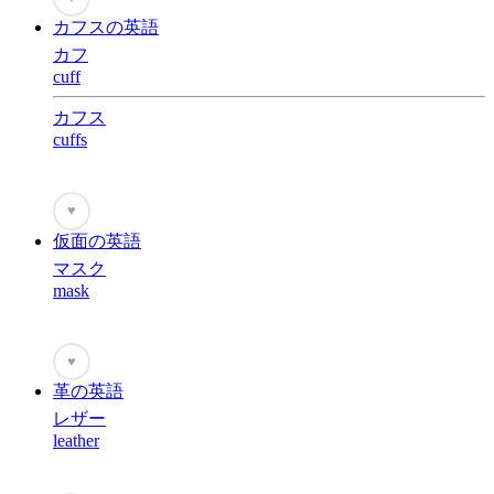
カフスの英語
カフ
cuff
カフス
cuffs
♥
仮面の英語
マスク
mask
♥
革の英語
レザー
leather