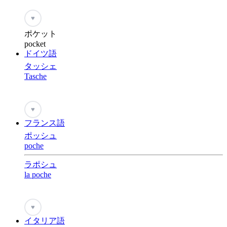
♥
ポケット
pocket
ドイツ語
タッシェ
Tasche
♥
フランス語
ポッシュ
poche
ラポシュ
la poche
♥
イタリア語