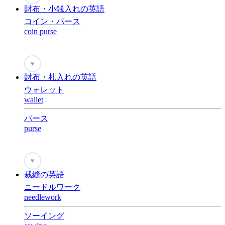
財布・小銭入れの英語
コイン・パース
coin purse
♥
財布・札入れの英語
ウォレット
wallet
パース
purse
♥
裁縫の英語
ニードルワーク
needlework
ソーイング