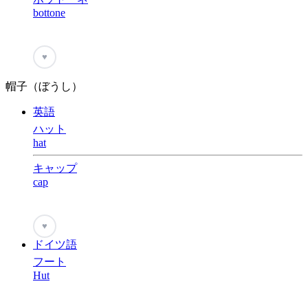
bottone
♥
帽子（ぼうし）
英語
ハット
hat
キャップ
cap
♥
ドイツ語
フート
Hut