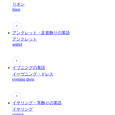
リネン
linen
♥
アンクレット・足首飾りの英語
アンクレット
anklet
♥
イブニングの英語
イーヴニング・ドレス
evening dress
♥
イヤリング・耳飾りの英語
イヤリング
earring