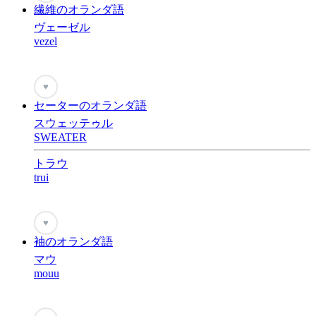
繊維のオランダ語
ヴェーゼル
vezel
♥
セーターのオランダ語
スウェッテゥル
SWEATER
トラウ
trui
♥
袖のオランダ語
マウ
mouu