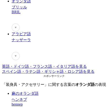
オランダ語
ブリッル
BRIL
♥
アラビア語
ナッザーラ
♥
英語・ドイツ語・フランス語・イタリア語を見る
スペイン語・ラテン語・ギリシャ語・ロシア語を見る
スポンサーリンク
「装身具・アクセサリー」に関する言葉の
オランダ語
の表現
麻のオランダ語
ヘンネプ
hennep