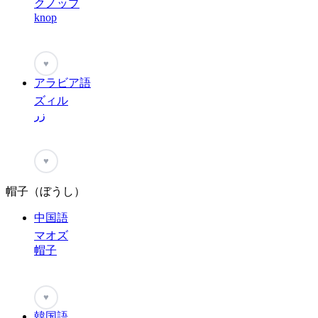
クノップ
knop
♥
アラビア語
ズィル
زر
♥
帽子（ぼうし）
中国語
マオズ
帽子
♥
韓国語