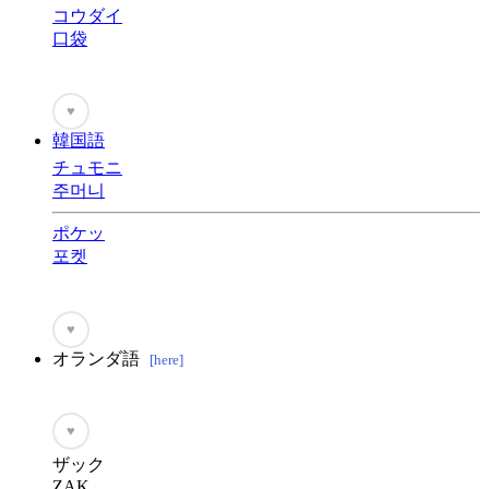
コウダイ
口袋
♥
韓国語
チュモニ
주머니
ポケッ
포켓
♥
オランダ語
[here]
♥
ザック
ZAK