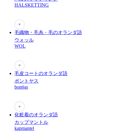
HALSKETTING
♥
毛織物・毛糸・毛のオランダ語
ウォッル
WOL
♥
毛皮コートのオランダ語
ボントヤス
bontjas
♥
化粧着のオランダ語
カップマントル
kapmantel