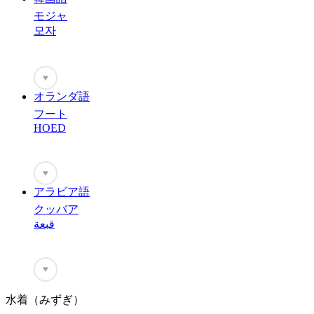
モジャ
모자
♥
オランダ語
フート
HOED
♥
アラビア語
クッバア
قبعة
♥
水着（みずぎ）