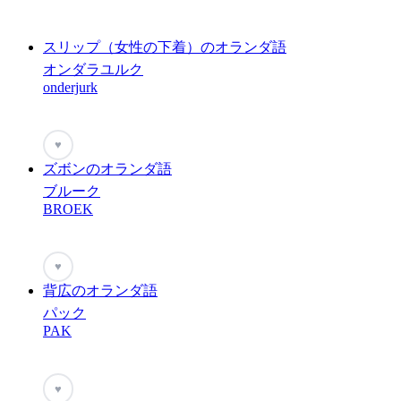
スリップ（女性の下着）のオランダ語
オンダラユルク
onderjurk
♥
ズボンのオランダ語
ブルーク
BROEK
♥
背広のオランダ語
パック
PAK
♥