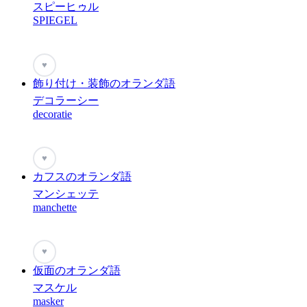
スピーヒゥル
SPIEGEL
♥
飾り付け・装飾のオランダ語
デコラーシー
decoratie
♥
カフスのオランダ語
マンシェッテ
manchette
♥
仮面のオランダ語
マスケル
masker