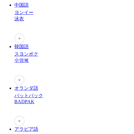
中国語
ヨンイー
泳衣
♥
韓国語
スヨンボク
수영복
♥
オランダ語
バットパック
BADPAK
♥
アラビア語