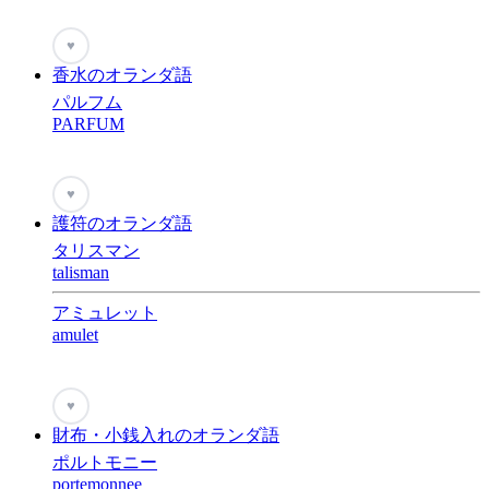
♥
香水のオランダ語
パルフム
PARFUM
♥
護符のオランダ語
タリスマン
talisman
アミュレット
amulet
♥
財布・小銭入れのオランダ語
ポルトモニー
portemonnee