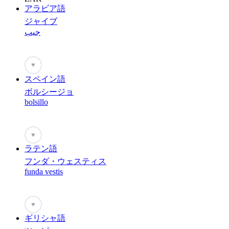
アラビア語
ジャイブ
جيب
♥
スペイン語
ボルシージョ
bolsillo
♥
ラテン語
フンダ・ウェスティス
funda vestis
♥
ギリシャ語