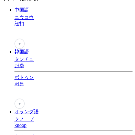
中国語
ニウコウ
纽扣
♥
韓国語
タンチュ
단추
ボトゥン
버튼
♥
オランダ語
クノープ
knoop