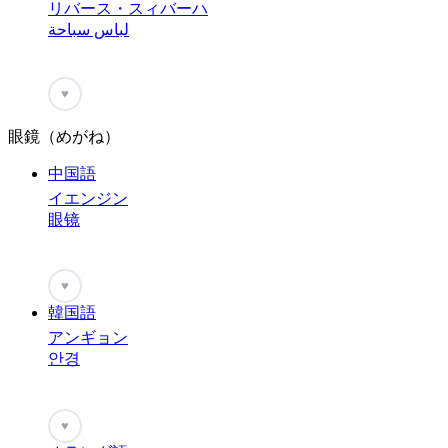
リバース・スィバーハ
لباس سباحة
♥
眼鏡（めがね）
中国語
イエンジン
眼镜
♥
韓国語
アンギョン
안경
♥