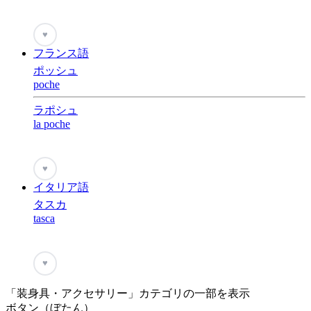
♥
フランス語
ポッシュ
poche
ラポシュ
la poche
♥
イタリア語
タスカ
tasca
♥
「装身具・アクセサリー」カテゴリの一部を表示
ボタン（ぼたん）