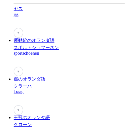
ヤス
jas
♥
運動靴のオランダ語
スポルトシュフーネン
sportschoenen
♥
襟のオランダ語
クラーハ
kraag
♥
王冠のオランダ語
クローン