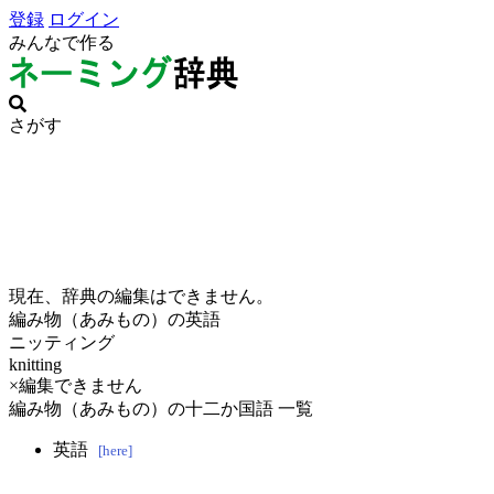
登録
ログイン
みんなで作る
さがす
現在、辞典の編集はできません。
編み物（あみもの）の英語
ニッティング
knitting
×編集できません
編み物（あみもの）の十二か国語 一覧
英語
[here]