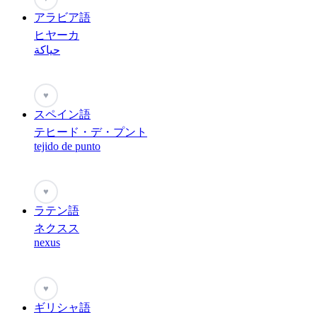
アラビア語
ヒヤーカ
حياكة
♥
スペイン語
テヒード・デ・プント
tejido de punto
♥
ラテン語
ネクスス
nexus
♥
ギリシャ語