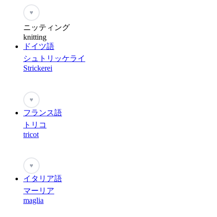
♥
ニッティング
knitting
ドイツ語
シュトリッケライ
Strickerei
♥
フランス語
トリコ
tricot
♥
イタリア語
マーリア
maglia