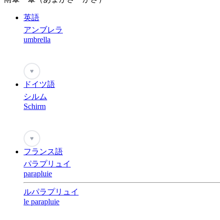
英語
アンブレラ
umbrella
♥
ドイツ語
シルム
Schirm
♥
フランス語
パラプリュイ
parapluie
ルパラプリュイ
le parapluie