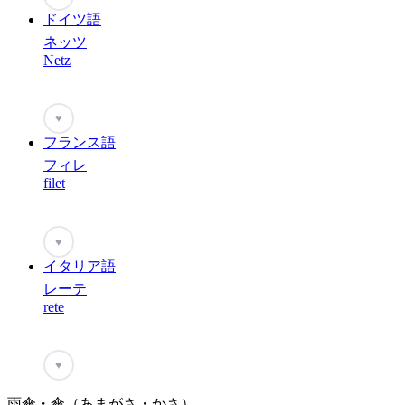
ドイツ語
ネッツ
Netz
♥
フランス語
フィレ
filet
♥
イタリア語
レーテ
rete
♥
雨傘・傘（あまがさ・かさ）