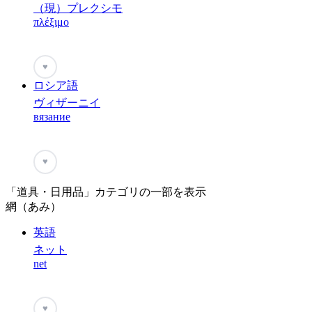
（現）プレクシモ
πλέξιμο
♥
ロシア語
ヴィザーニイ
вязание
♥
「道具・日用品」カテゴリの一部を表示
網（あみ）
英語
ネット
net
♥