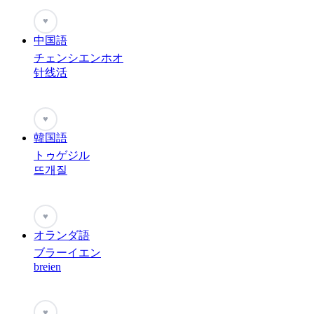
♥
中国語
チェンシエンホオ
针线活
♥
韓国語
トゥゲジル
뜨개질
♥
オランダ語
ブラーイエン
breien
♥