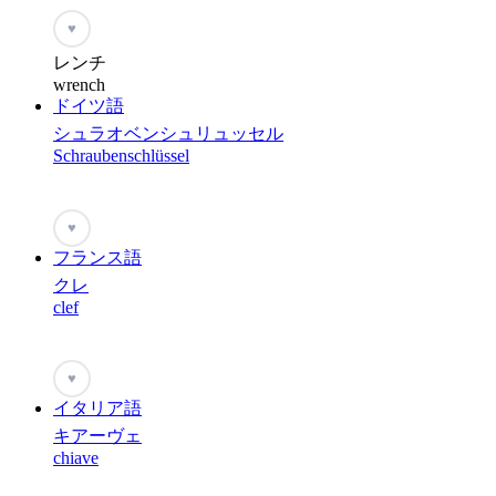
♥
レンチ
wrench
ドイツ語
シュラオベンシュリュッセル
Schraubenschlüssel
♥
フランス語
クレ
clef
♥
イタリア語
キアーヴェ
chiave