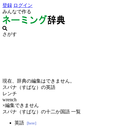
登録
ログイン
みんなで作る
さがす
現在、辞典の編集はできません。
スパナ（すぱな）の英語
レンチ
wrench
×編集できません
スパナ（すぱな）の十二か国語 一覧
英語
[here]