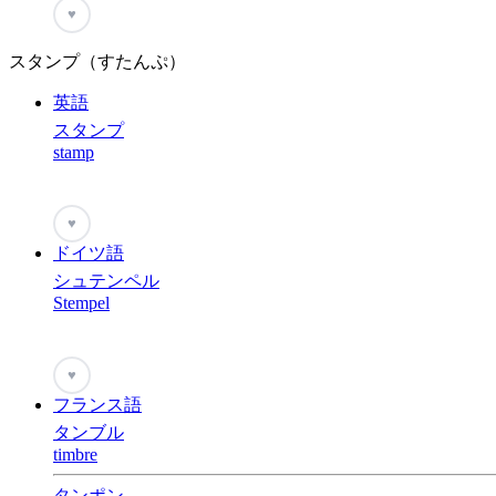
♥
スタンプ（すたんぷ）
英語
スタンプ
stamp
♥
ドイツ語
シュテンペル
Stempel
♥
フランス語
タンブル
timbre
タンポン