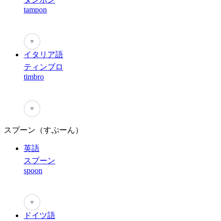
tampon
♥
イタリア語
ティンブロ
timbro
♥
スプーン（すぷーん）
英語
スプーン
spoon
♥
ドイツ語