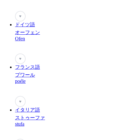
♥
ドイツ語
オーフェン
Ofen
♥
フランス語
プワール
poéle
♥
イタリア語
ストゥーファ
stufa