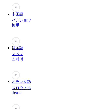
♥
中国語
バンショウ
扳手
♥
韓国語
スペノ
스패너
♥
オランダ語
スロウトル
sleutel
♥