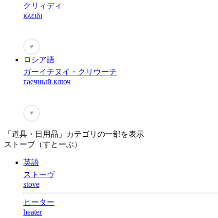
クリィディ
κλειδι
♥
ロシア語
ガーイチヌイ・クリウーチ
гаечный ключ
♥
「道具・日用品」カテゴリの一部を表示
ストーブ（すとーぶ）
英語
ストーヴ
stove
ヒーター
heater