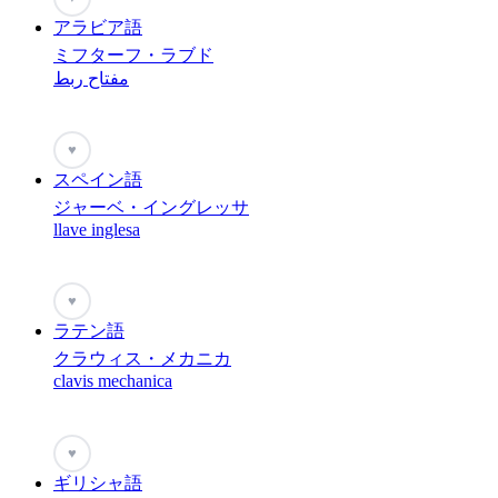
アラビア語
ミフターフ・ラブド
مفتاح ربط
♥
スペイン語
ジャーベ・イングレッサ
llave inglesa
♥
ラテン語
クラウィス・メカニカ
clavis mechanica
♥
ギリシャ語