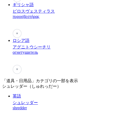
ギリシャ語
ピロスヴェスティラス
πυροσβεστήρας
♥
ロシア語
アグニトウシーチリ
огнетушитель
♥
「道具・日用品」カテゴリの一部を表示
シュレッダー（しゅれっだー）
英語
シュレッダー
shredder