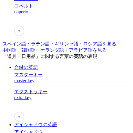
コペルト
coperto
♥
スペイン語・ラテン語・ギリシャ語・ロシア語を見る
中国語・韓国語・オランダ語・アラビア語を見る
「道具・日用品」に関する言葉の
英語
の表現
合鍵の英語
マスターキー
master key
エクストラキー
extra key
♥
アイシャドウの英語
アイシャドウ