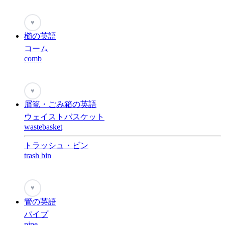
♥
櫛の英語
コーム
comb
♥
屑篭・ごみ箱の英語
ウェイストバスケット
wastebasket
トラッシュ・ビン
trash bin
♥
管の英語
パイプ
pipe