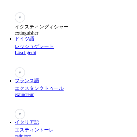
♥
イクスティングィシャー
extinguisher
ドイツ語
レッシュゲレート
Löschgerät
♥
フランス語
エクスタンクトゥール
extincteur
♥
イタリア語
エスティントーレ
estintore