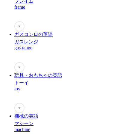
フレイム
frame
♥
ガスコンロの英語
ガスレンジ
gas range
♥
玩具・おもちゃの英語
トーイ
toy
♥
機械の英語
マシーン
machine