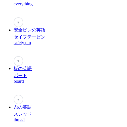
everything
♥
安全ピンの英語
セイフテーピン
safety pin
♥
板の英語
ボード
board
♥
糸の英語
スレッド
thread