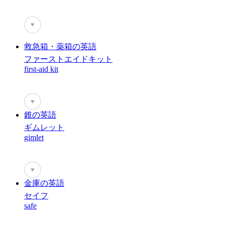
♥
救急箱・薬箱の英語
ファーストエイドキット
first-aid kit
♥
錐の英語
ギムレット
gimlet
♥
金庫の英語
セイフ
safe