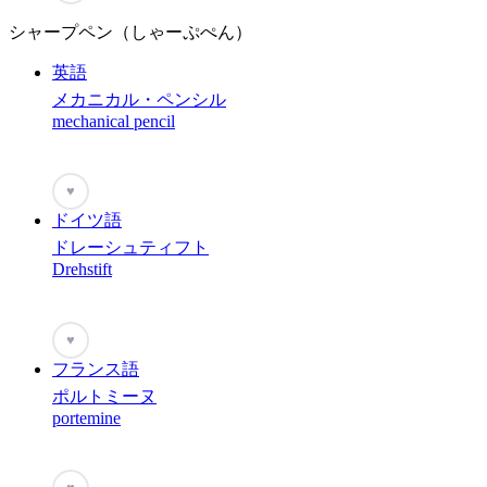
シャープペン（しゃーぷぺん）
英語
メカニカル・ペンシル
mechanical pencil
♥
ドイツ語
ドレーシュティフト
Drehstift
♥
フランス語
ポルトミーヌ
portemine