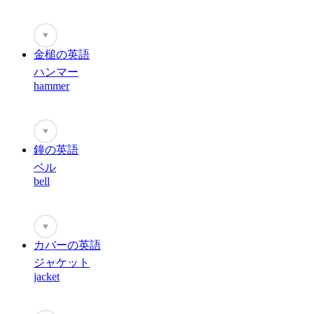
♥
金槌の英語
ハンマー
hammer
♥
鐘の英語
ベル
bell
♥
カバーの英語
ジャケット
jacket