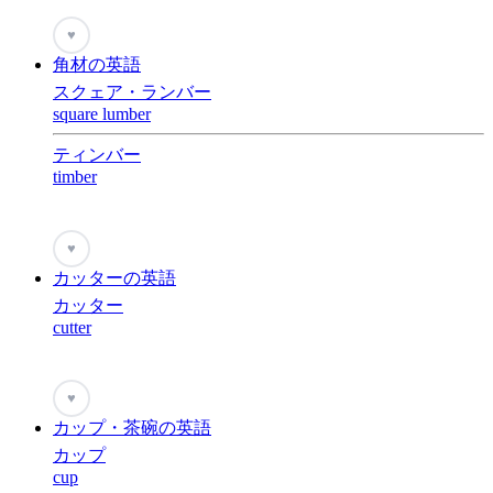
♥
角材の英語
スクェア・ランバー
square lumber
ティンバー
timber
♥
カッターの英語
カッター
cutter
♥
カップ・茶碗の英語
カップ
cup