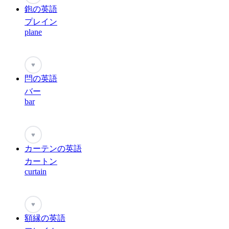
鉋の英語
プレイン
plane
♥
閂の英語
バー
bar
♥
カーテンの英語
カートン
curtain
♥
額縁の英語