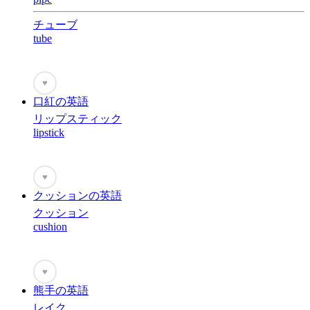
チューブ
tube
♥
口紅の英語
リップスティック
lipstick
♥
クッションの英語
クッション
cushion
♥
熊手の英語
レイク