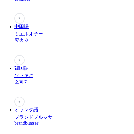
♥
中国語
ミエホオチー
灭火器
♥
韓国語
ソファギ
소화기
♥
オランダ語
ブランドブルッサー
brandblusser