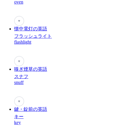
oven
♥
懐中電灯の英語
フラッシュライト
flashlight
♥
嗅ぎ煙草の英語
スナフ
snuff
♥
鍵・錠前の英語
キー
key