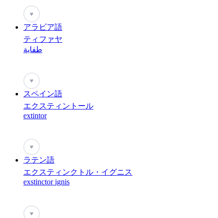
♥
アラビア語
ティファヤ
طفاية
♥
スペイン語
エクスティントール
extintor
♥
ラテン語
エクスティンクトル・イグニス
exstinctor ignis
♥