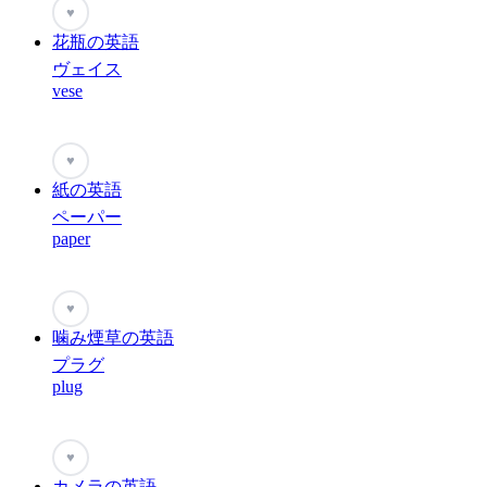
♥
花瓶の英語
ヴェイス
vese
♥
紙の英語
ペーパー
paper
♥
噛み煙草の英語
プラグ
plug
♥
カメラの英語