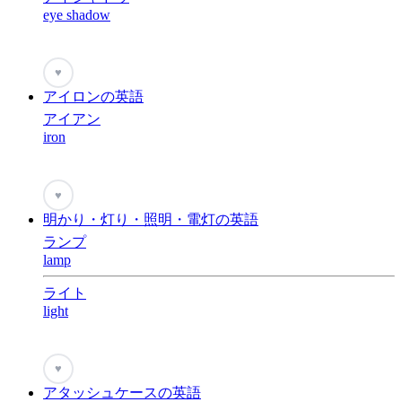
eye shadow
♥
アイロンの英語
アイアン
iron
♥
明かり・灯り・照明・電灯の英語
ランプ
lamp
ライト
light
♥
アタッシュケースの英語