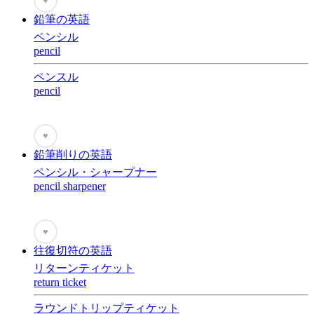
♥
鉛筆の英語
ペンシル
pencil
ペンスル
pencil
♥
鉛筆削りの英語
ペンシル・シャープナー
pencil sharpener
♥
往復切符の英語
リターンティケット
return ticket
ラウンドトリップティケット