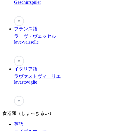
Geschirrspüler
♥
フランス語
ラーヴ・ヴェッセル
lave-vaisselle
♥
イタリア語
ラヴァストヴィーリエ
lavastoviglie
♥
食器類（しょっきるい）
英語