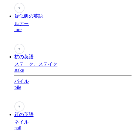
♥
疑似餌の英語
ルアー
lure
♥
杭の英語
ステーク、ステイク
stake
パイル
pile
♥
釘の英語
ネイル
nail