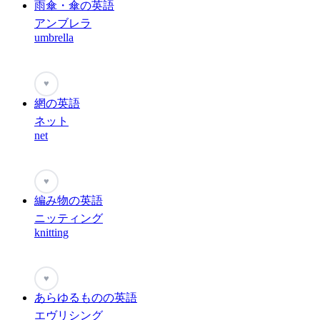
雨傘・傘の英語
アンブレラ
umbrella
♥
網の英語
ネット
net
♥
編み物の英語
ニッティング
knitting
♥
あらゆるものの英語
エヴリシング