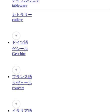
テイブルウェア
tableware
カトラリー
cutlery
♥
ドイツ語
ゲシール
Geschirr
♥
フランス語
クヴェール
couvert
♥
イタリア語