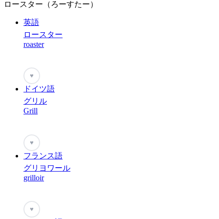
ロースター（ろーすたー）
英語
ロースター
roaster
♥
ドイツ語
グリル
Grill
♥
フランス語
グリヨワール
grilloir
♥