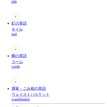
pile
♥
釘の英語
ネイル
nail
♥
櫛の英語
コーム
comb
♥
屑篭・ごみ箱の英語
ウェイストバスケット
wastebasket