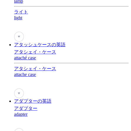
lamp
ライト
light
♥
アタッシュケースの英語
アタシェイ・ケース
attaché case
アタシェイ・ケース
attache case
♥
アダプターの英語
アダプター
adapter