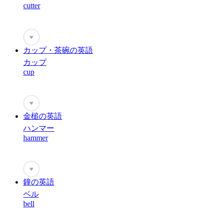
cutter
♥
カップ・茶碗の英語
カップ
cup
♥
金槌の英語
ハンマー
hammer
♥
鐘の英語
ベル
bell