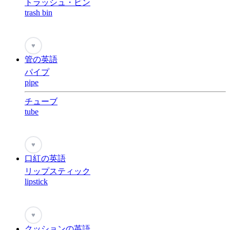
トラッシュ・ビン
trash bin
♥
管の英語
パイプ
pipe
チューブ
tube
♥
口紅の英語
リップスティック
lipstick
♥
クッションの英語