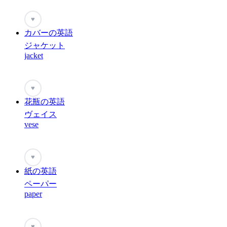
♥
カバーの英語
ジャケット
jacket
♥
花瓶の英語
ヴェイス
vese
♥
紙の英語
ペーパー
paper
♥