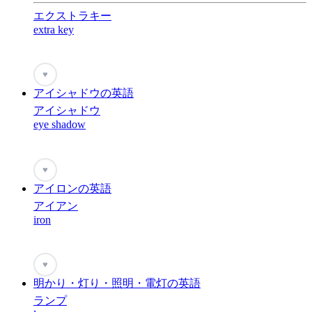
エクストラキー
extra key
♥
アイシャドウの英語
アイシャドウ
eye shadow
♥
アイロンの英語
アイアン
iron
♥
明かり・灯り・照明・電灯の英語
ランプ