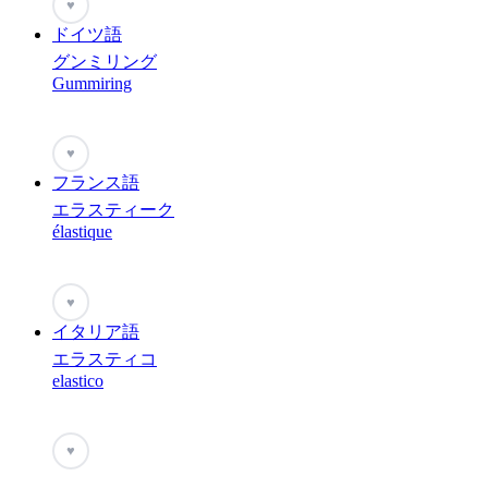
♥
ドイツ語
グンミリング
Gummiring
♥
フランス語
エラスティーク
élastique
♥
イタリア語
エラスティコ
elastico
♥