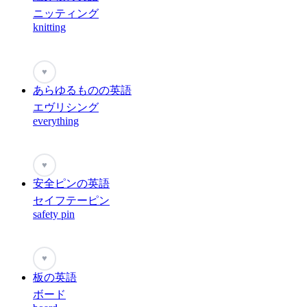
ニッティング
knitting
♥
あらゆるものの英語
エヴリシング
everything
♥
安全ピンの英語
セイフテーピン
safety pin
♥
板の英語
ボード