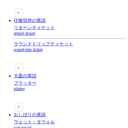
♥
往復切符の英語
リターンティケット
return ticket
ラウンドトリップティケット
round-trip ticket
♥
大皿の英語
プラッター
platter
♥
おしぼりの英語
ウェット・タウォル
wet towel