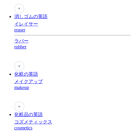
♥
消しゴムの英語
イレイサー
eraser
ラバー
rubber
♥
化粧の英語
メイクアップ
makeup
♥
化粧品の英語
コズメティックス
cosmetics