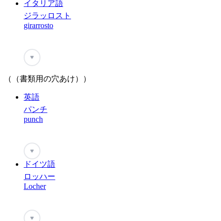
イタリア語
ジラッロスト
girarrosto
♥
（（書類用の穴あけ））
英語
パンチ
punch
♥
ドイツ語
ロッハー
Locher
♥