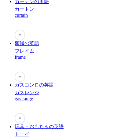
カーテンの英語
カートン
curtain
♥
額縁の英語
フレイム
frame
♥
ガスコンロの英語
ガスレンジ
gas range
♥
玩具・おもちゃの英語
トーイ