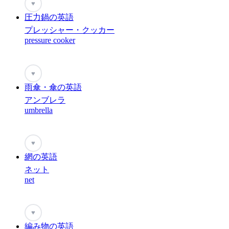
♥
圧力鍋の英語
プレッシャー・クッカー
pressure cooker
♥
雨傘・傘の英語
アンブレラ
umbrella
♥
網の英語
ネット
net
♥
編み物の英語