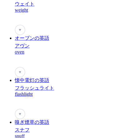
ウェイト
weight
♥
オーブンの英語
アヴン
oven
♥
懐中電灯の英語
フラッシュライト
flashlight
♥
嗅ぎ煙草の英語
スナフ
snuff