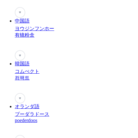
♥
中国語
ヨウジンフンホー
有镜粉盒
♥
韓国語
コムぺクト
컴팩트
♥
オランダ語
プーダラドース
poederdoos