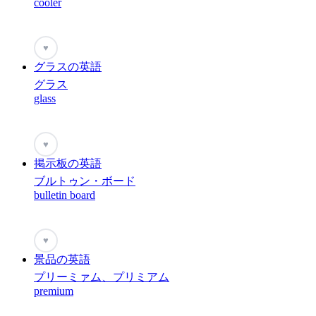
cooler
♥
グラスの英語
グラス
glass
♥
掲示板の英語
ブルトゥン・ボード
bulletin board
♥
景品の英語
プリーミァム、プリミアム
premium