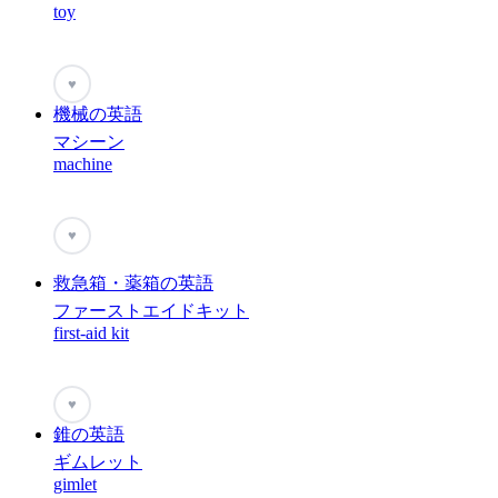
toy
♥
機械の英語
マシーン
machine
♥
救急箱・薬箱の英語
ファーストエイドキット
first-aid kit
♥
錐の英語
ギムレット
gimlet