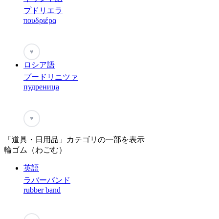
プドリエラ
πουδριέρα
♥
ロシア語
プードリニツァ
пудреница
♥
「道具・日用品」カテゴリの一部を表示
輪ゴム（わごむ）
英語
ラバーバンド
rubber band