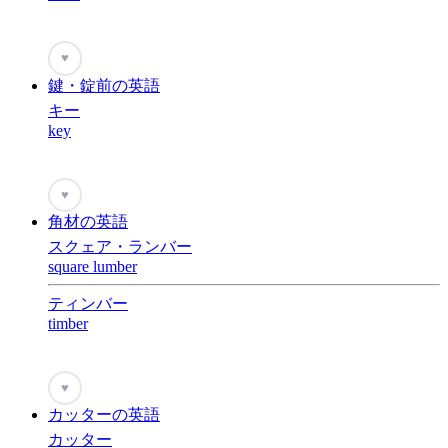
♥
鍵・錠前の英語
キー
key
♥
角材の英語
スクェア・ランバー
square lumber
ティンバー
timber
♥
カッターの英語
カッター