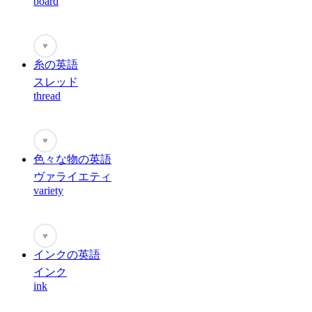
board
♥
糸の英語
スレッド
thread
♥
色々な物の英語
ヴァライエティ
variety
♥
インクの英語
インク
ink