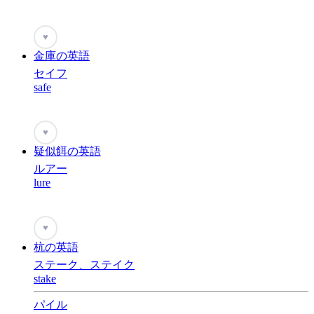
♥
金庫の英語
セイフ
safe
♥
疑似餌の英語
ルアー
lure
♥
杭の英語
ステーク、ステイク
stake
パイル