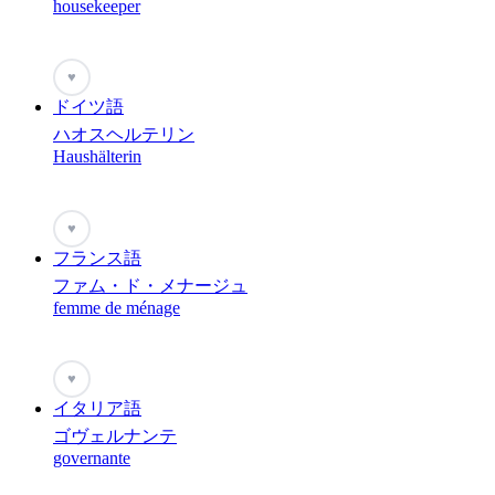
housekeeper
♥
ドイツ語
ハオスヘルテリン
Haushälterin
♥
フランス語
ファム・ド・メナージュ
femme de ménage
♥
イタリア語
ゴヴェルナンテ
governante