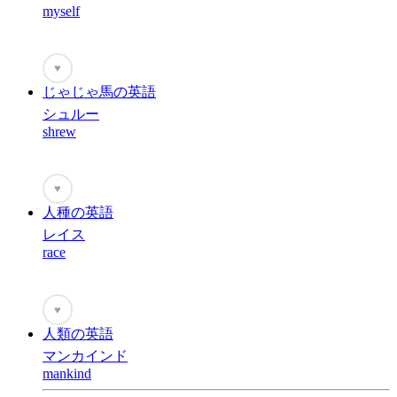
myself
♥
じゃじゃ馬の英語
シュルー
shrew
♥
人種の英語
レイス
race
♥
人類の英語
マンカインド
mankind