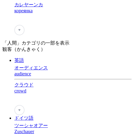
カレヤーンカ
кореянка
♥
「人間」カテゴリの一部を表示
観客（かんきゃく）
英語
オーディエンス
audience
クラウド
crowd
♥
ドイツ語
ツーシャオアー
Zuschauer