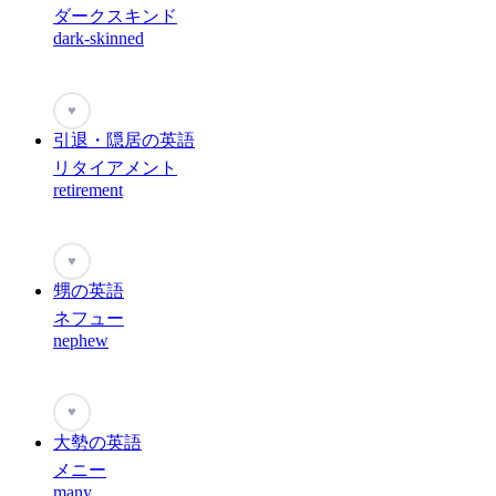
ダークスキンド
dark-skinned
♥
引退・隠居の英語
リタイアメント
retirement
♥
甥の英語
ネフュー
nephew
♥
大勢の英語
メニー
many