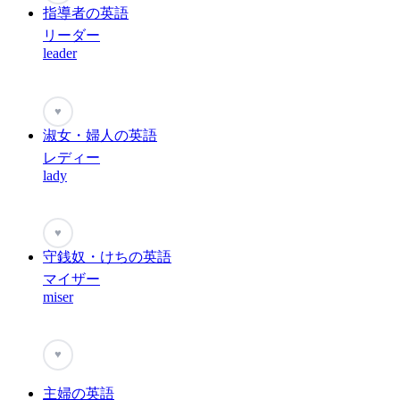
指導者の英語
リーダー
leader
♥
淑女・婦人の英語
レディー
lady
♥
守銭奴・けちの英語
マイザー
miser
♥
主婦の英語