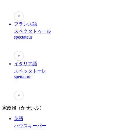
♥
フランス語
スペクタトゥール
spectateur
♥
イタリア語
スペッタトーレ
spettatore
♥
家政婦（かせいふ）
英語
ハウスキーパー