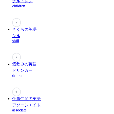
チルドレン
children
♥
さくらの英語
シル
shill
♥
酒飲みの英語
ドリンカー
drinker
♥
仕事仲間の英語
アソーシエイト
associate