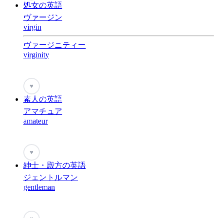
処女の英語
ヴァージン
virgin
ヴァージニティー
virginity
♥
素人の英語
アマチュア
amateur
♥
紳士・殿方の英語
ジェントルマン
gentleman