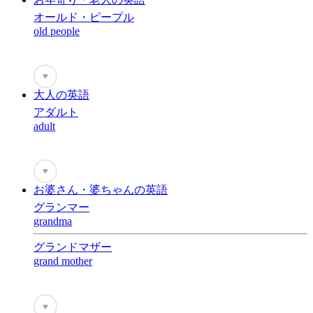
オールド・ピープル
old people
♥
大人の英語
アダルト
adult
♥
お婆さん・婆ちゃんの英語
グランマー
grandma
グランドマザー
grand mother
♥