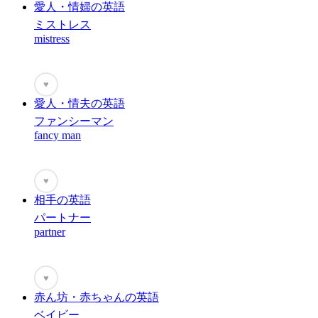
愛人・情婦の英語
ミストレス
mistress
♥
愛人・情夫の英語
ファンシーマン
fancy man
♥
相手の英語
パートナー
partner
♥
赤ん坊・赤ちゃんの英語
ベイビー