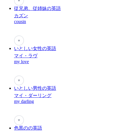
♥
従兄弟、従姉妹の英語
カズン
cousin
♥
いとしい女性の英語
マイ・ラヴ
my love
♥
いとしい男性の英語
マイ・ダーリング
my darling
♥
色黒のの英語