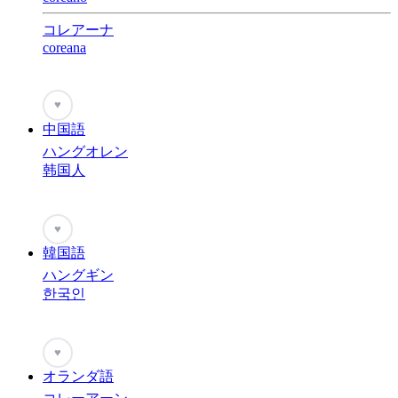
コレアーナ
coreana
♥
中国語
ハングオレン
韩国人
♥
韓国語
ハングギン
한국인
♥
オランダ語