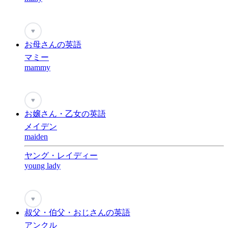
♥
お母さんの英語
マミー
mammy
♥
お嬢さん・乙女の英語
メイデン
maiden
ヤング・レイディー
young lady
♥
叔父・伯父・おじさんの英語
アンクル