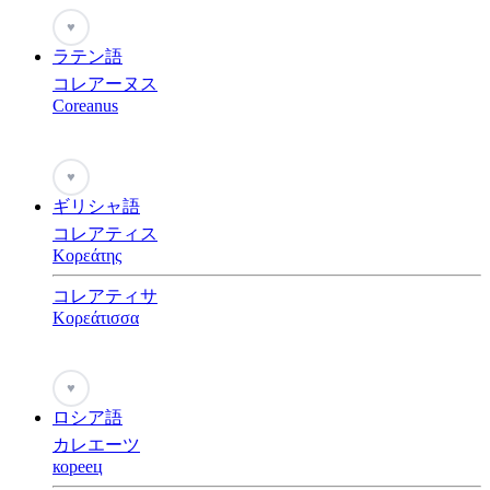
♥
ラテン語
コレアーヌス
Coreanus
♥
ギリシャ語
コレアティス
Κορεάτης
コレアティサ
Κορεάτισσα
♥
ロシア語
カレエーツ
кореец