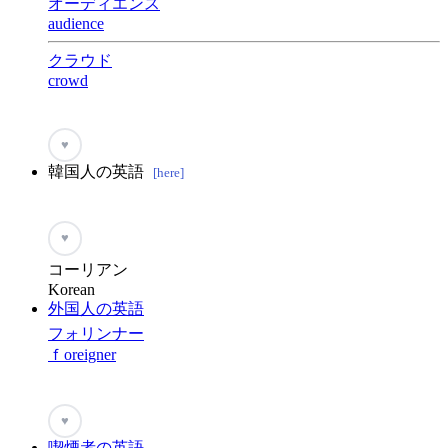
オーディエンス
audience
クラウド
crowd
♥
韓国人の英語
[here]
♥
コーリアン
Korean
外国人の英語
フォリンナー
ｆoreigner
♥
喫煙者の英語