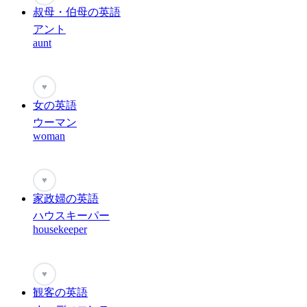
叔母・伯母の英語
アント
aunt
♥
女の英語
ウーマン
woman
♥
家政婦の英語
ハウスキーパー
housekeeper
♥
観客の英語