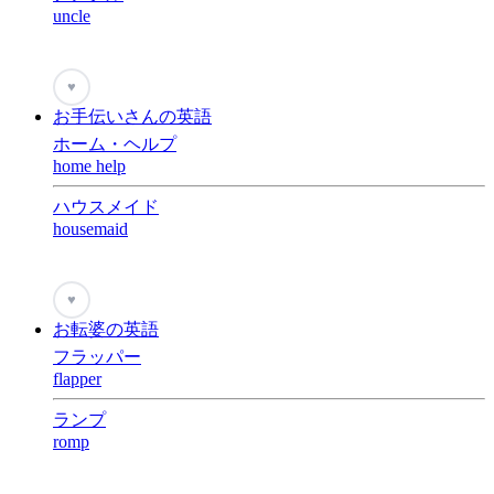
uncle
♥
お手伝いさんの英語
ホーム・ヘルプ
home help
ハウスメイド
housemaid
♥
お転婆の英語
フラッパー
flapper
ランプ
romp