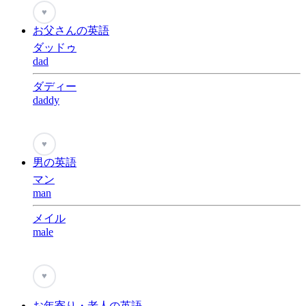
♥
お父さんの英語
ダッドゥ
dad
ダディー
daddy
♥
男の英語
マン
man
メイル
male
♥
お年寄り・老人の英語