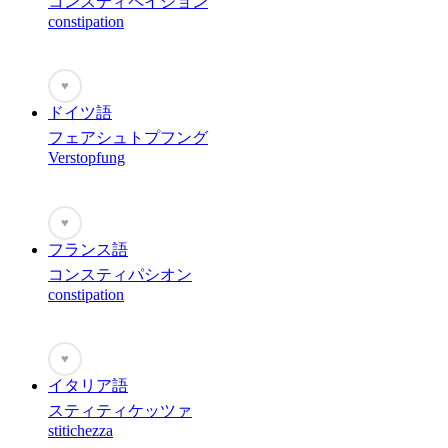
コンスティペイション
constipation
♥
ドイツ語
フェアシュトプフング
Verstopfung
♥
フランス語
コンスティパシオン
constipation
♥
イタリア語
スティティケッツァ
stitichezza