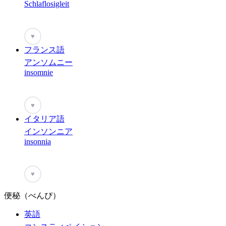
Schlaflosigleit
♥
フランス語
アンソムニー
insomnie
♥
イタリア語
インソンニア
insonnia
♥
便秘（べんぴ）
英語