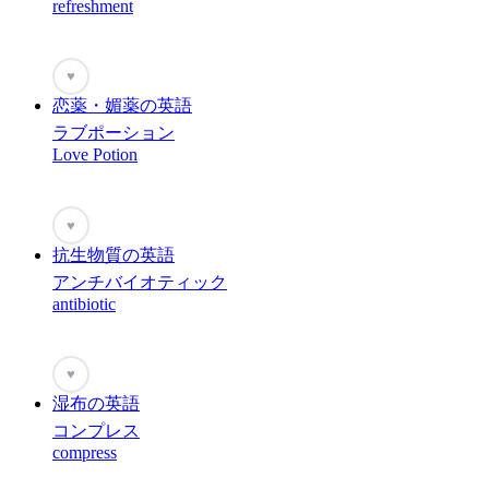
refreshment
♥
恋薬・媚薬の英語
ラブポーション
Love Potion
♥
抗生物質の英語
アンチバイオティック
antibiotic
♥
湿布の英語
コンプレス
compress