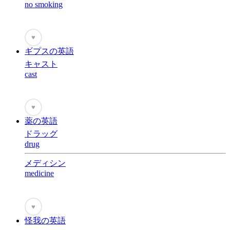
no smoking
♥
ギプスの英語
キャスト
cast
♥
薬の英語
ドラッグ
drug
メディシン
medicine
♥
怪我の英語