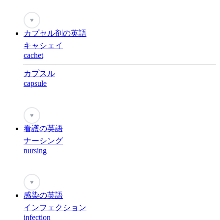
♥
カプセル剤の英語
キャシェイ
cachet
カプスル
capsule
♥
看護の英語
ナーシング
nursing
♥
感染の英語
インフェクション
infection