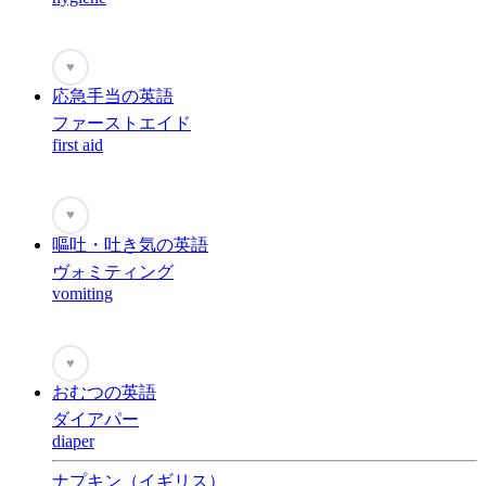
♥
応急手当の英語
ファーストエイド
first aid
♥
嘔吐・吐き気の英語
ヴォミティング
vomiting
♥
おむつの英語
ダイアパー
diaper
ナプキン（イギリス）