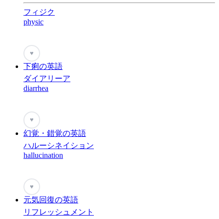
フィジク
physic
♥
下痢の英語
ダイアリーア
diarrhea
♥
幻覚・錯覚の英語
ハルーシネイション
hallucination
♥
元気回復の英語
リフレッシュメント