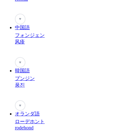
♥
中国語
フォンジェン
风疹
♥
韓国語
プンジン
풍진
♥
オランダ語
ローデホント
rodehond