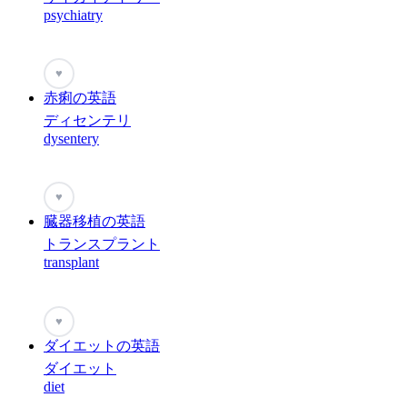
psychiatry
♥
赤痢の英語
ディセンテリ
dysentery
♥
臓器移植の英語
トランスプラント
transplant
♥
ダイエットの英語
ダイエット
diet