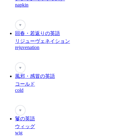
napkin
♥
回春・若返りの英語
リジューヴェネイション
rejuvenation
♥
風邪・感冒の英語
コールド
cold
♥
鬘の英語
ウィッグ
wig