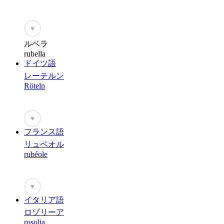
♥
ルベラ
rubella
ドイツ語
レーテルン
Röteln
♥
フランス語
リュベオル
rubéole
♥
イタリア語
ロゾリーア
rosolia