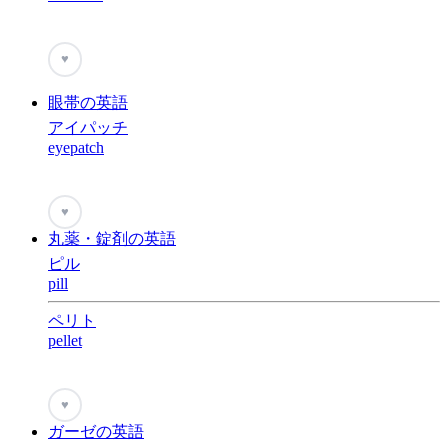
♥
眼帯の英語
アイパッチ
eyepatch
♥
丸薬・錠剤の英語
ピル
pill
ペリト
pellet
♥
ガーゼの英語