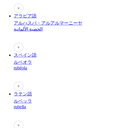
♥
アラビア語
アルハスバ・アルアルマーニーヤ
الحصبة الألمانية
♥
スペイン語
ルベオラ
rubéola
♥
ラテン語
ルベッラ
rubella
♥