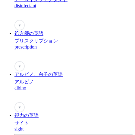
disinfectant
♥
処方箋の英語
プリスクリプション
prescription
♥
アルビノ、白子の英語
アルビノ
albino
♥
視力の英語
サイト
sight