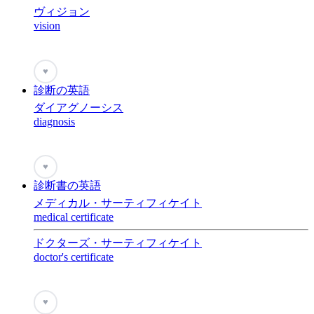
ヴィジョン
vision
♥
診断の英語
ダイアグノーシス
diagnosis
♥
診断書の英語
メディカル・サーティフィケイト
medical certificate
ドクターズ・サーティフィケイト
doctor's certificate
♥