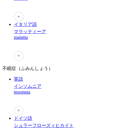
♥
イタリア語
マラッティーア
malattia
♥
不眠症（ふみんしょう）
英語
インソムニア
insomnia
♥
ドイツ語
シュラーフローズィヒカイト