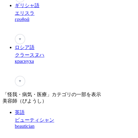
ギリシャ語
エリスラ
ερυθρά
♥
ロシア語
クラースヌハ
краснуха
♥
「怪我・病気・医療」カテゴリの一部を表示
美容師（びようし）
英語
ビューティシャン
beautician