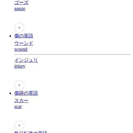
ゴーズ
gauze
♥
傷の英語
ウーンド
wound
インジュリ
injury
♥
傷跡の英語
スカー
scar
♥