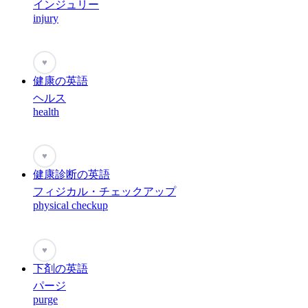
インジュリー
injury
♥
健康の英語
ヘルス
health
♥
健康診断の英語
フィジカル・チェックアップ
physical checkup
♥
下剤の英語
パージ
purge