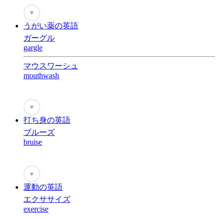
♥
うがい薬の英語
ガーグル
gargle
マウスワーシュ
mouthwash
♥
打ち身の英語
ブルーズ
bruise
♥
運動の英語
エクササイズ
exercise