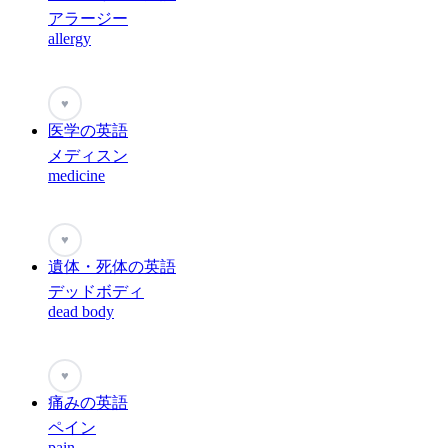
アラージー
allergy
♥
医学の英語
メディスン
medicine
♥
遺体・死体の英語
デッドボディ
dead body
♥
痛みの英語
ペイン
pain