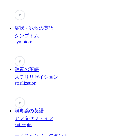
♥
症状・兆候の英語
シンプトム
symptom
♥
消毒の英語
ステリリゼイション
sterilization
♥
消毒薬の英語
アンタセプティク
antiseptic
ディスインフェクタント