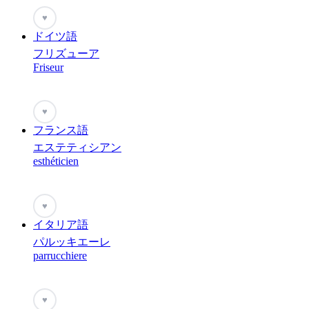
♥
ドイツ語
フリズューア
Friseur
♥
フランス語
エステティシアン
esthéticien
♥
イタリア語
パルッキエーレ
parrucchiere
♥