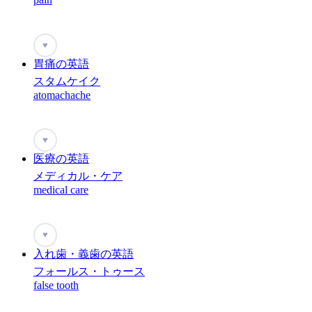
♥
胃痛の英語
スタムケイク
atomachache
♥
医療の英語
メディカル・ケア
medical care
♥
入れ歯・義歯の英語
フォールス・トゥース
false tooth