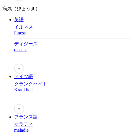
病気（びょうき）
英語
イルネス
illness
ディジーズ
disease
♥
ドイツ語
クランクハイト
Krankheit
♥
フランス語
マラディ
maladie