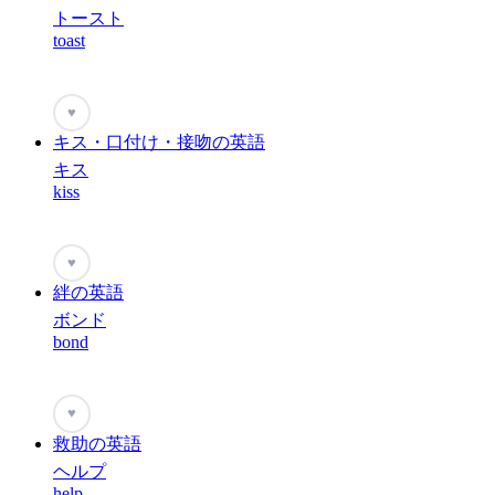
トースト
toast
♥
キス・口付け・接吻の英語
キス
kiss
♥
絆の英語
ボンド
bond
♥
救助の英語
ヘルプ
help