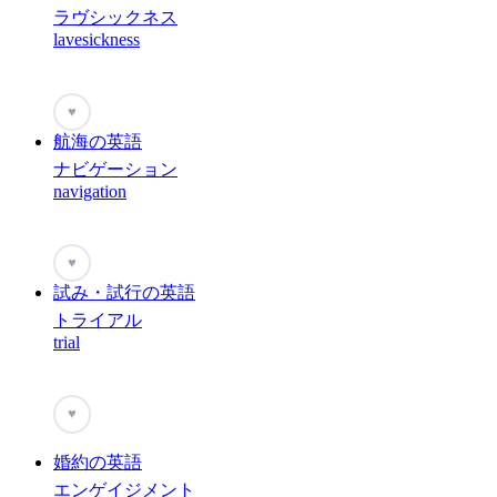
ラヴシックネス
lavesickness
♥
航海の英語
ナビゲーション
navigation
♥
試み・試行の英語
トライアル
trial
♥
婚約の英語
エンゲイジメント