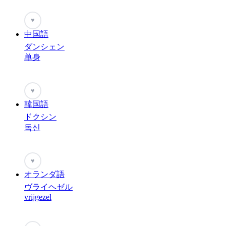
♥
中国語
ダンシェン
单身
♥
韓国語
ドクシン
독신
♥
オランダ語
ヴライヘゼル
vrijgezel