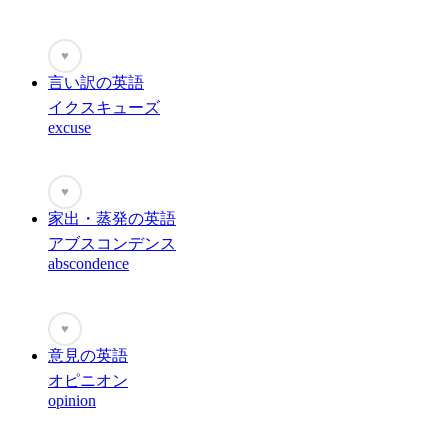
♥
言い訳の英語
イクスキューズ
excuse
♥
家出・蒸発の英語
アブスコンデンス
abscondence
♥
意見の英語
オピニオン
opinion