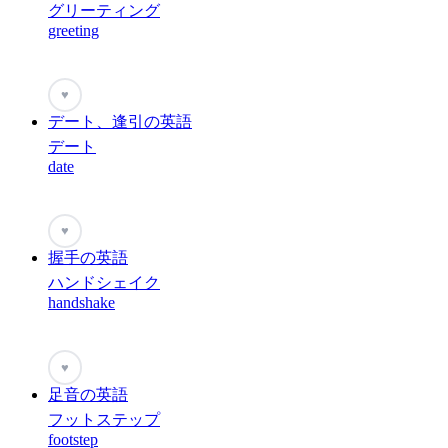
グリーティング
greeting
♥
デート、逢引の英語
デート
date
♥
握手の英語
ハンドシェイク
handshake
♥
足音の英語
フットステップ
footstep