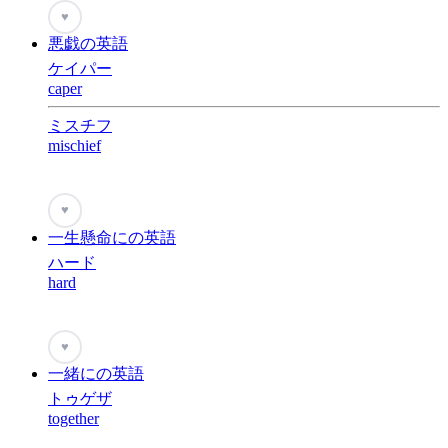
♥
悪戯の英語
ケイパー
caper
ミスチフ
mischief
♥
一生懸命にの英語
ハード
hard
♥
一緒にの英語
トゥゲザ
together