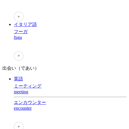
♥
イタリア語
フーガ
fuga
♥
出会い（であい）
英語
ミーティング
meeting
エンカウンター
encounter
♥