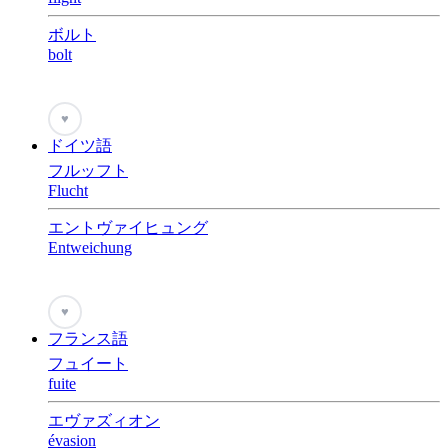
ボルト
bolt
♥
ドイツ語
フルッフト
Flucht
エントヴァイヒュング
Entweichung
♥
フランス語
フュイート
fuite
エヴァズィオン
évasion