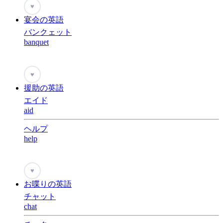
♥
宴会の英語
バンクェット
banquet
♥
援助の英語
エイド
aid
ヘルプ
help
♥
お喋りの英語
チャット
chat