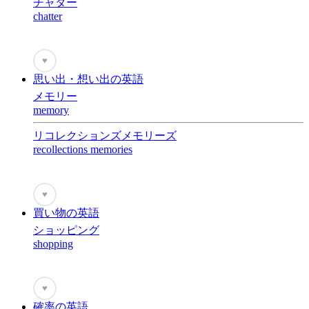
チャター
chatter
♥
思い出・想い出の英語
メモリー
memory
リコレクションズメモリーズ
recollections memories
♥
買い物の英語
ショッピング
shopping
♥
確率の英語