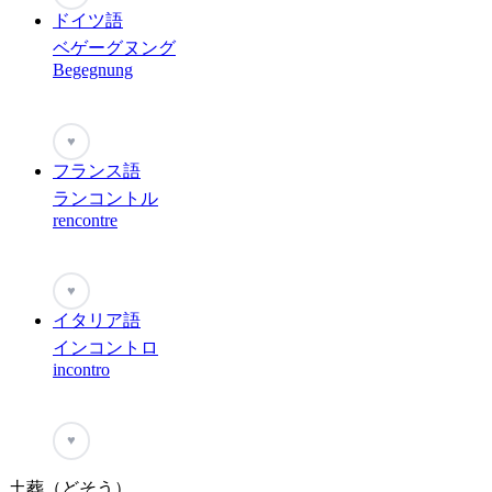
ドイツ語
ベゲーグヌング
Begegnung
♥
フランス語
ランコントル
rencontre
♥
イタリア語
インコントロ
incontro
♥
土葬（どそう）