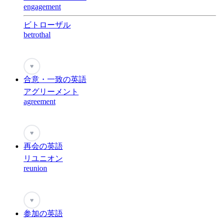
engagement
ビトローザル
betrothal
♥
合意・一致の英語
アグリーメント
agreement
♥
再会の英語
リユニオン
reunion
♥
参加の英語