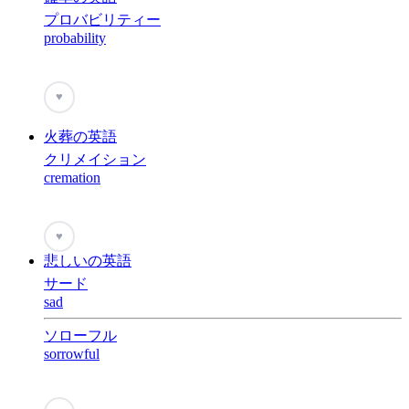
プロバビリティー
probability
♥
火葬の英語
クリメイション
cremation
♥
悲しいの英語
サード
sad
ソローフル
sorrowful