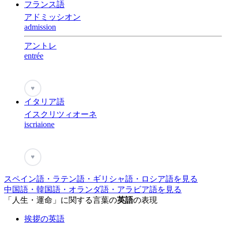
フランス語
アドミッシオン
admission
アントレ
entrée
♥
イタリア語
イスクリツィオーネ
iscriaione
♥
スペイン語・ラテン語・ギリシャ語・ロシア語を見る
中国語・韓国語・オランダ語・アラビア語を見る
「人生・運命」に関する言葉の
英語
の表現
挨拶の英語