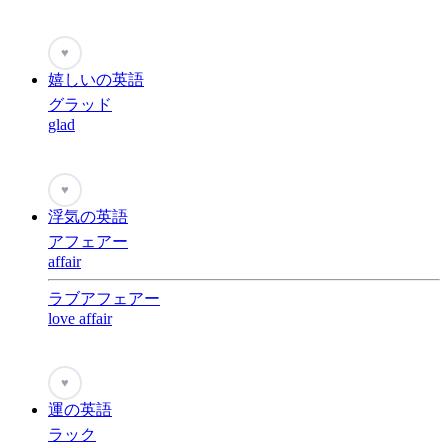
♥
嬉しいの英語
グラッド
glad
♥
浮気の英語
アフェアー
affair
ラブアフェアー
love affair
♥
運の英語
ラック