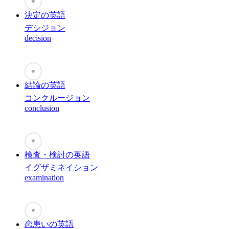
♥
決定の英語
デシジョン
decision
♥
結論の英語
コンクルージョン
conclusion
♥
検査・検討の英語
イグザミネイション
examination
♥
恋患いの英語