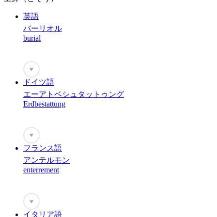
英語
バーリオル
burial
♥
ドイツ語
エーアトベシュタットゥング
Erdbestattung
♥
フランス語
アンテルモン
enterrement
♥
イタリア語