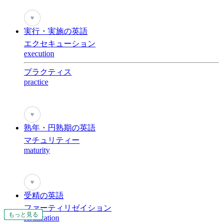
♥
実行・実施の英語
エクセキューション
execution
プラクティス
practice
♥
熟年・円熟期の英語
マチュリティー
maturity
♥
受精の英語
ファーティリゼイション
もっと見る
もっと見る
もっと見る
もっと見る
もっと見る
もっと見る
もっと見る
もっと見る
もっと見る
もっと見る
もっと見る
もっと見る
もっと見る
もっと見る
fertilization