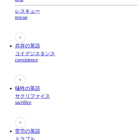
レスキュー
rescue
♥
共存の英語
コイグジスタンス
coexistence
♥
犠牲の英語
サクリファイス
sacrifice
♥
苦労の英語
トラブル