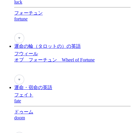
luck
フォーチュン
fortune
♥
運命の輪（タロットの）の英語
フウィール
オブ フォーチュン Wheel of Fortune
♥
運命・宿命の英語
フェイト
fate
ドゥーム
doom