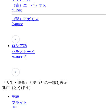
（古）エーイテオス
ηιθεος
（現）アガモス
άγαμος
♥
ロシア語
ハラストーイ
холостой
♥
「人生・運命」カテゴリの一部を表示
逃亡（とうぼう）
英語
フライト
flight