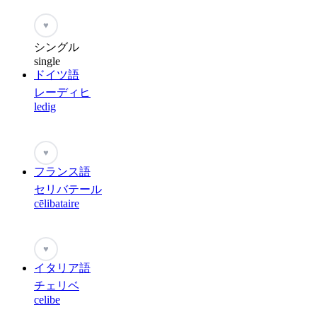
♥
シングル
single
ドイツ語
レーディヒ
ledig
♥
フランス語
セリバテール
cēlibataire
♥
イタリア語
チェリベ
celibe