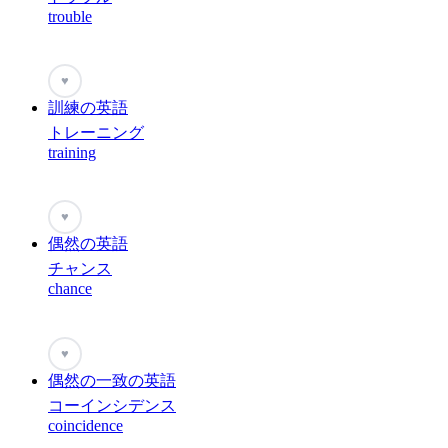
trouble
♥
訓練の英語
トレーニング
training
♥
偶然の英語
チャンス
chance
♥
偶然の一致の英語
コーインシデンス
coincidence