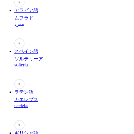
♥
アラビア語
ムフラド
مفرد
♥
スペイン語
ソルテリーア
soltería
♥
ラテン語
カエレブス
caelebs
♥
ギリシャ語