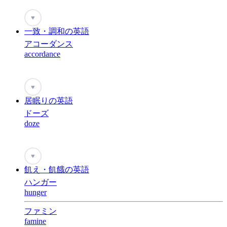
♥
一致・調和の英語
アコーダンス
accordance
♥
居眠りの英語
ドーズ
doze
♥
飢え・飢餓の英語
ハンガー
hunger
ファミン
famine