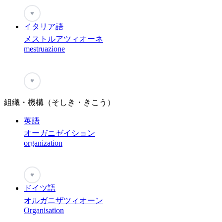
♥
イタリア語
メストルアツィオーネ
mestruazione
♥
組織・機構（そしき・きこう）
英語
オーガニゼイション
organization
♥
ドイツ語
オルガニザツィオーン
Organisation