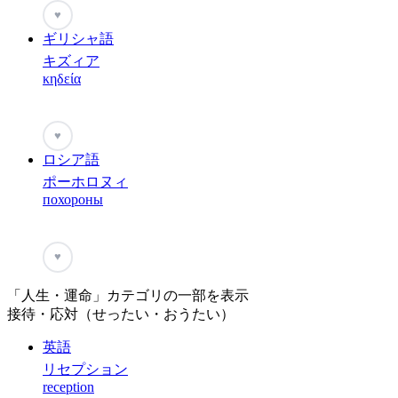
♥
ギリシャ語
キズィア
κηδεία
♥
ロシア語
ポーホロヌィ
похороны
♥
「人生・運命」カテゴリの一部を表示
接待・応対（せったい・おうたい）
英語
リセプション
reception