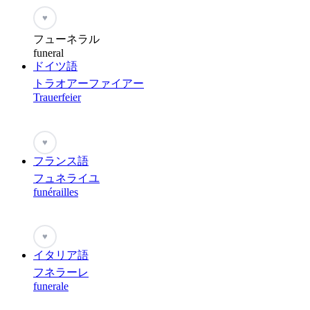
♥
フューネラル
funeral
ドイツ語
トラオアーファイアー
Trauerfeier
♥
フランス語
フュネライユ
funérailles
♥
イタリア語
フネラーレ
funerale