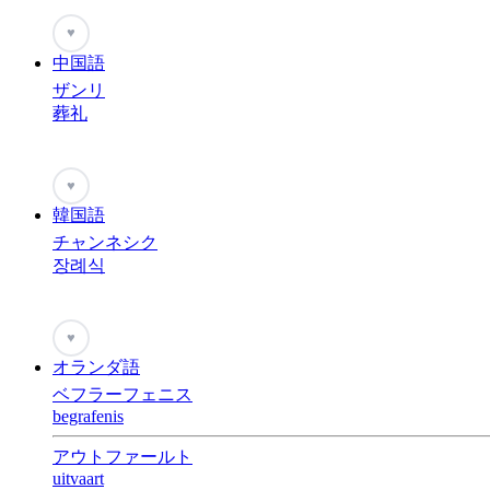
♥
中国語
ザンリ
葬礼
♥
韓国語
チャンネシク
장례식
♥
オランダ語
ベフラーフェニス
begrafenis
アウトファールト
uitvaart