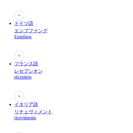
♥
ドイツ語
エンプファング
Empfang
♥
フランス語
レセプシオン
réception
♥
イタリア語
リチェヴィメント
ricevimento