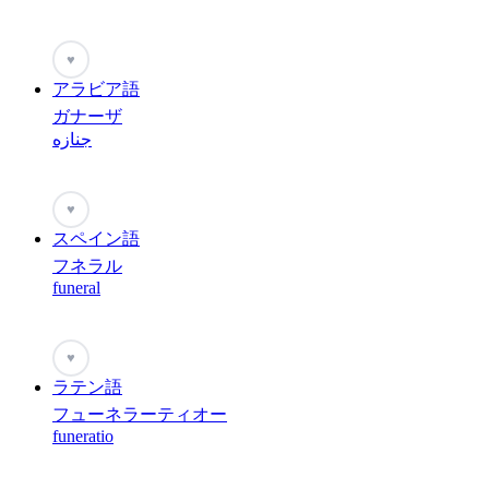
♥
アラビア語
ガナーザ
جنازه
♥
スペイン語
フネラル
funeral
♥
ラテン語
フューネラーティオー
funeratio