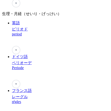
♥
生理・月経（せいり・げっけい）
英語
ピリオド
period
♥
ドイツ語
ペリオーデ
Periode
♥
フランス語
レーグル
régles