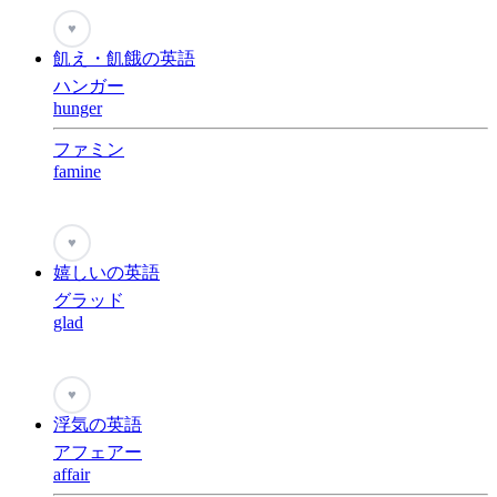
♥
飢え・飢餓の英語
ハンガー
hunger
ファミン
famine
♥
嬉しいの英語
グラッド
glad
♥
浮気の英語
アフェアー
affair