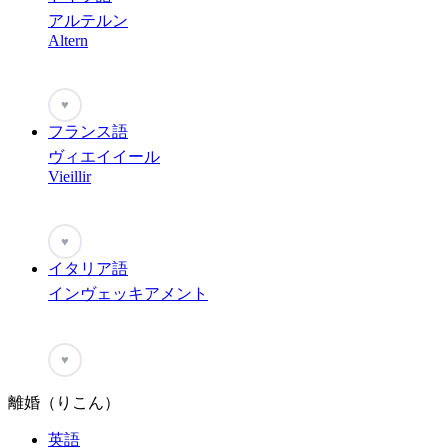
アルテルン
Altern
♥
フランス語
ヴィエイイール
Vieillir
♥
イタリア語
インヴェッキアメント
♥
離婚（りこん）
英語