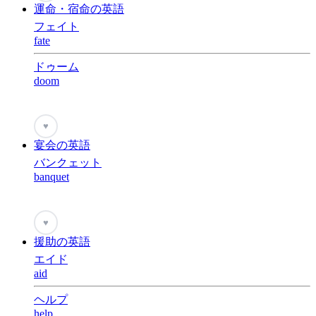
運命・宿命の英語
フェイト
fate
ドゥーム
doom
♥
宴会の英語
バンクェット
banquet
♥
援助の英語
エイド
aid
ヘルプ
help