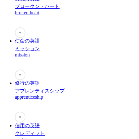
ブロークン・ハート
broken heart
♥
使命の英語
ミッション
mission
♥
修行の英語
アプレンティスシップ
apprenticeship
♥
信用の英語
クレディット