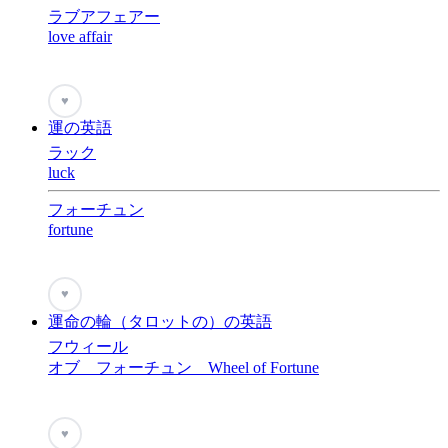
ラブアフェアー
love affair
♥
運の英語
ラック
luck
フォーチュン
fortune
♥
運命の輪（タロットの）の英語
フウィール
オブ フォーチュン Wheel of Fortune
♥