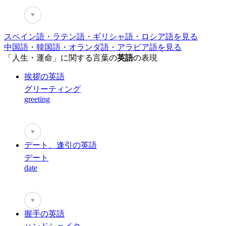
♥
スペイン語・ラテン語・ギリシャ語・ロシア語を見る
中国語・韓国語・オランダ語・アラビア語を見る
「人生・運命」に関する言葉の
英語
の表現
挨拶の英語
グリーティング
greeting
♥
デート、逢引の英語
デート
date
♥
握手の英語