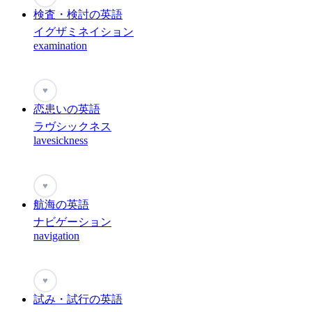
検査・検討の英語
イグザミネイション
examination
♥
恋患いの英語
ラヴシックネス
lavesickness
♥
航海の英語
ナビゲーション
navigation
♥
試み・試行の英語