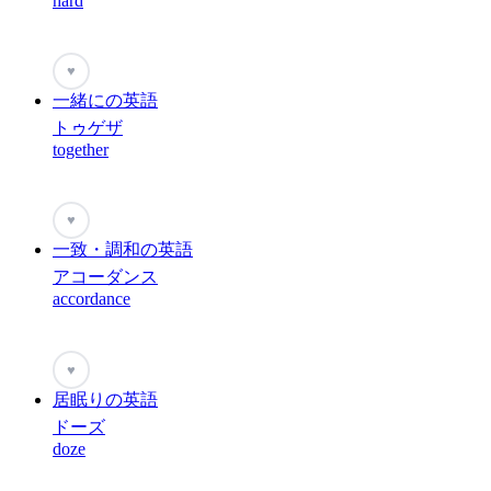
hard
♥
一緒にの英語
トゥゲザ
together
♥
一致・調和の英語
アコーダンス
accordance
♥
居眠りの英語
ドーズ
doze