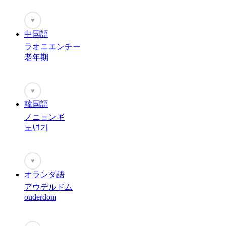
♥
中国語
ラオニエンチー
老年期
♥
韓国語
ノニョンギ
노년기
♥
オランダ語
アウデルドム
ouderdom