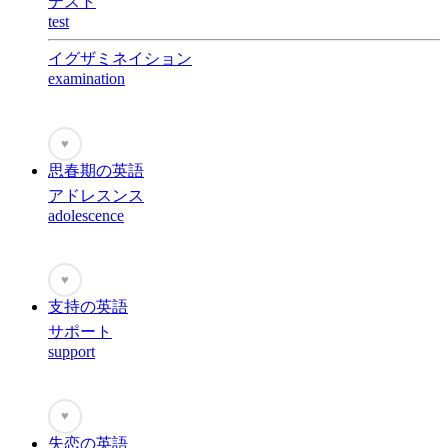
テスト
test
イグザミネイション
examination
♥
思春期の英語
アドレスンス
adolescence
♥
支持の英語
サポート
support
♥
失恋の英語