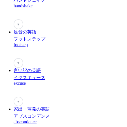
ハンドシェイク
handshake
♥
足音の英語
フットステップ
footstep
♥
言い訳の英語
イクスキューズ
excuse
♥
家出・蒸発の英語
アブスコンデンス
abscondence