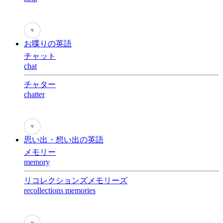
♥
お喋りの英語
チャット
chat
チャター
chatter
♥
思い出・想い出の英語
メモリー
memory
リコレクションズメモリーズ
recollections memories
♥