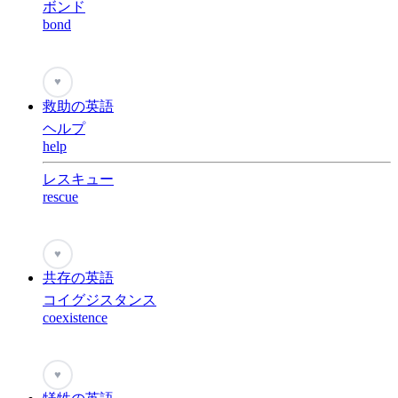
ボンド
bond
♥
救助の英語
ヘルプ
help
レスキュー
rescue
♥
共存の英語
コイグジスタンス
coexistence
♥