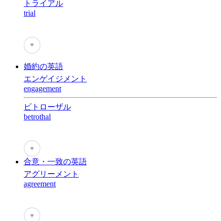
トライアル
trial
♥
婚約の英語
エンゲイジメント
engagement
ビトローザル
betrothal
♥
合意・一致の英語
アグリーメント
agreement
♥