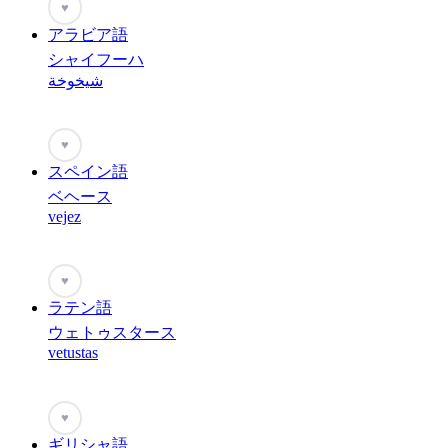
♥
アラビア語
シャイフーハ
شيخوخة
♥
スペイン語
ベヘース
vejez
♥
ラテン語
ウェトゥスタース
vetustas
♥
ギリシャ語