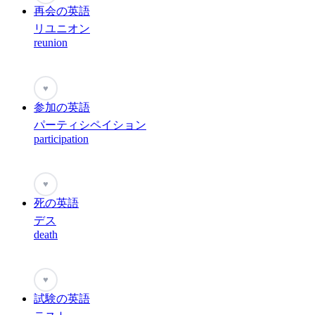
再会の英語
リユニオン
reunion
♥
参加の英語
パーティシペイション
participation
♥
死の英語
デス
death
♥
試験の英語