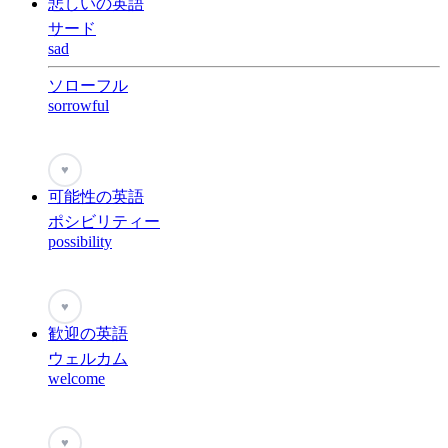
悲しいの英語
サード
sad
ソローフル
sorrowful
♥
可能性の英語
ポシビリティー
possibility
♥
歓迎の英語
ウェルカム
welcome
♥