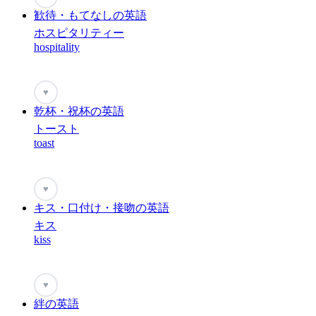
歓待・もてなしの英語
ホスピタリティー
hospitality
♥
乾杯・祝杯の英語
トースト
toast
♥
キス・口付け・接吻の英語
キス
kiss
♥
絆の英語