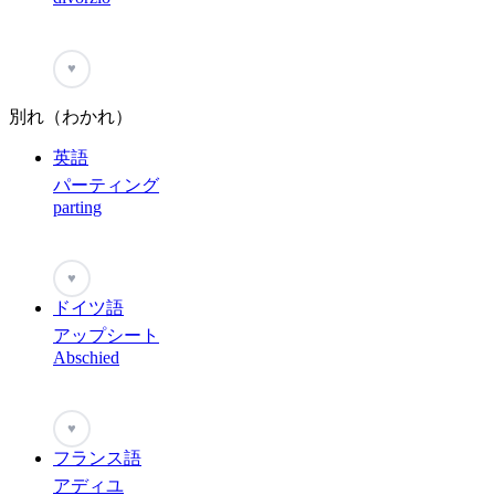
♥
別れ（わかれ）
英語
パーティング
parting
♥
ドイツ語
アップシート
Abschied
♥
フランス語
アディユ