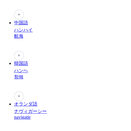
♥
中国語
ハンハイ
航海
♥
韓国語
ハンヘ
항해
♥
オランダ語
ナヴィガーシー
navigatie