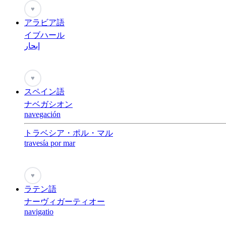
♥
アラビア語
イブハール
إبحار
♥
スペイン語
ナベガシオン
navegación
トラベシア・ポル・マル
travesía por mar
♥
ラテン語
ナーヴィガーティオー
navigatio