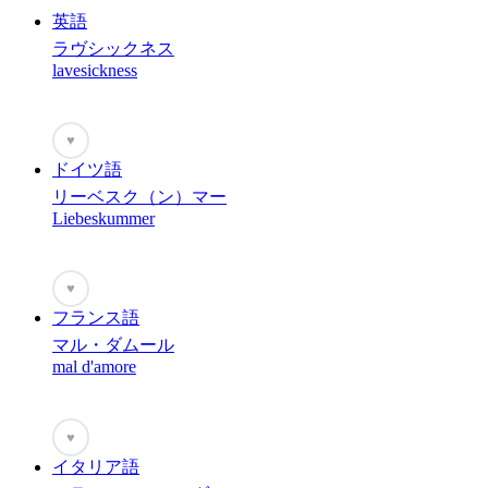
英語
ラヴシックネス
lavesickness
♥
ドイツ語
リーベスク（ン）マー
Liebeskummer
♥
フランス語
マル・ダムール
mal d'amore
♥
イタリア語