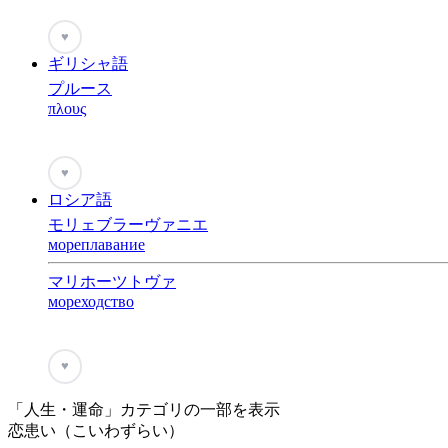
♥
ギリシャ語
プルース
πλους
♥
ロシア語
モリェブラーヴァニエ
мореплавание
マリホーツトヴァ
мореходство
♥
「人生・運命」カテゴリの一部を表示
恋患い（こいわずらい）