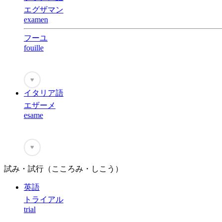
エグザマン
examen
フーユ
fouille
♥
イタリア語
エザーメ
esame
♥
試み・試行（こころみ・しこう）
英語
トライアル
trial