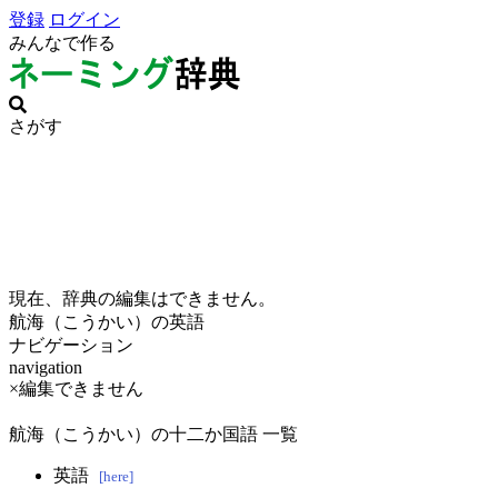
登録
ログイン
みんなで作る
さがす
現在、辞典の編集はできません。
航海（こうかい）の英語
ナビゲーション
navigation
×編集できません
航海（こうかい）の十二か国語 一覧
英語
[here]