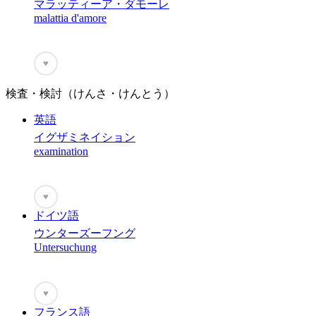
マラッティーア・ダモーレ
malattia d'amore
♥
検査・検討（けんさ・けんとう）
英語
イグザミネイション
examination
♥
ドイツ語
ウンターズーフング
Untersuchung
♥
フランス語