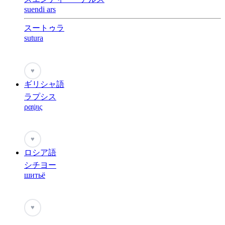
suendi ars
スートゥラ
sutura
♥
ギリシャ語
ラプシス
ραψις
♥
ロシア語
シチヨー
шитьё
♥