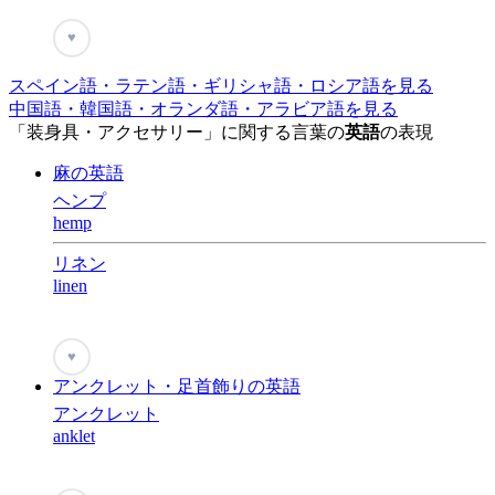
♥
スペイン語・ラテン語・ギリシャ語・ロシア語を見る
中国語・韓国語・オランダ語・アラビア語を見る
「装身具・アクセサリー」に関する言葉の
英語
の表現
麻の英語
ヘンプ
hemp
リネン
linen
♥
アンクレット・足首飾りの英語
アンクレット
anklet