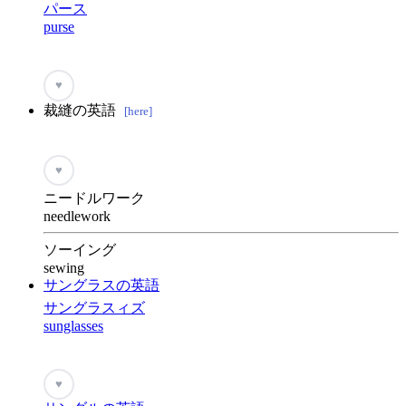
パース
purse
♥
裁縫の英語
[here]
♥
ニードルワーク
needlework
ソーイング
sewing
サングラスの英語
サングラスィズ
sunglasses
♥