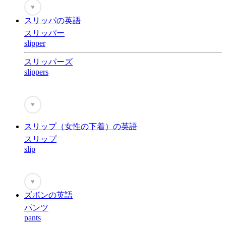
♥
スリッパの英語
スリッパー
slipper
スリッパーズ
slippers
♥
スリップ（女性の下着）の英語
スリップ
slip
♥
ズボンの英語
パンツ
pants