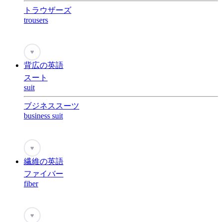
トラウザーズ
trousers
♥
背広の英語
スート
suit
ブジネススーツ
business suit
♥
繊維の英語
ファイバー
fiber
♥