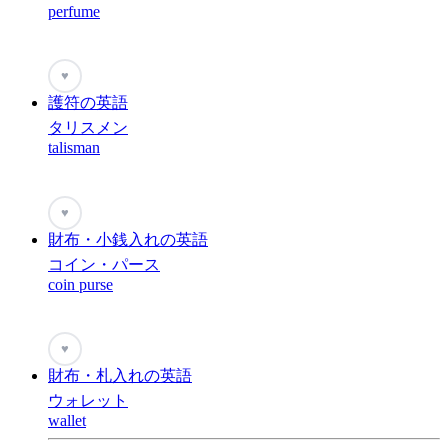
perfume
♥
護符の英語
タリスメン
talisman
♥
財布・小銭入れの英語
コイン・パース
coin purse
♥
財布・札入れの英語
ウォレット
wallet