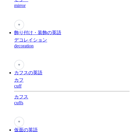
mirror
♥
飾り付け・装飾の英語
デコレイション
decoration
♥
カフスの英語
カフ
cuff
カフス
cuffs
♥
仮面の英語