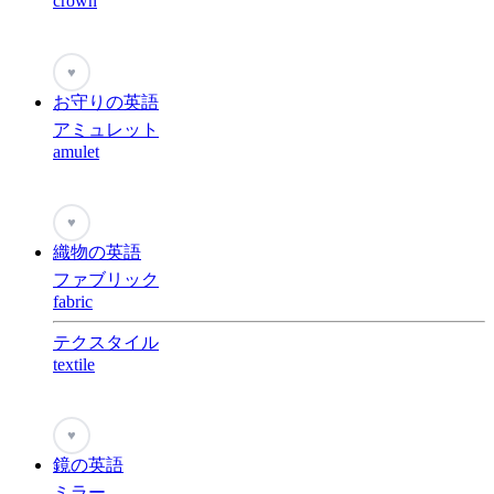
crown
♥
お守りの英語
アミュレット
amulet
♥
織物の英語
ファブリック
fabric
テクスタイル
textile
♥
鏡の英語
ミラー