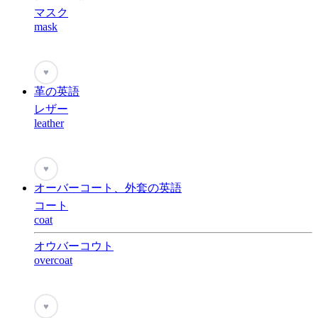
マスク
mask
♥
革の英語
レザー
leather
♥
オーバーコート、外套の英語
コート
coat
オウバーコウト
overcoat
♥