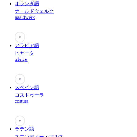
オランダ語
ナールドウェルク
naaldwerk
♥
アラビア語
ヒヤータ
خياطة
♥
スペイン語
コストゥーラ
costura
♥
ラテン語
スエンディー・アルス