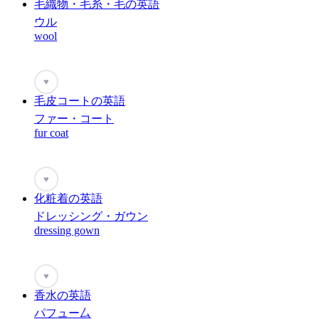
毛織物・毛糸・毛の英語
ウル
wool
♥
毛皮コートの英語
ファー・コート
fur coat
♥
化粧着の英語
ドレッシング・ガウン
dressing gown
♥
香水の英語
パフュー厶