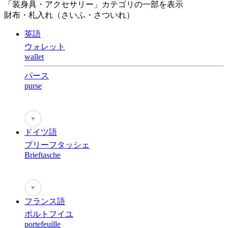
「装身具・アクセサリー」カテゴリの一部を表示
財布・札入れ（さいふ・さついれ）
英語
ウォレット
wallet
パース
purse
♥
ドイツ語
ブリーフタッシェ
Brieftasche
♥
フランス語
ポルトフイユ
portefeuille