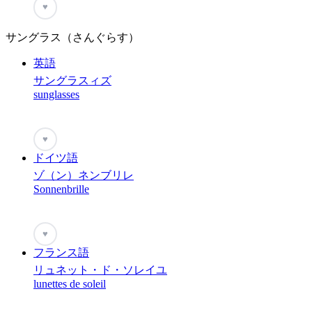
♥
サングラス（さんぐらす）
英語
サングラスィズ
sunglasses
♥
ドイツ語
ゾ（ン）ネンブリレ
Sonnenbrille
♥
フランス語
リュネット・ド・ソレイユ
lunettes de soleil