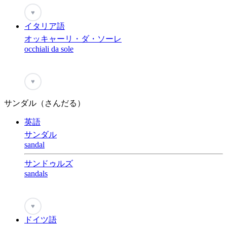
♥
イタリア語
オッキャーリ・ダ・ソーレ
occhiali da sole
♥
サンダル（さんだる）
英語
サンダル
sandal
サンドゥルズ
sandals
♥
ドイツ語