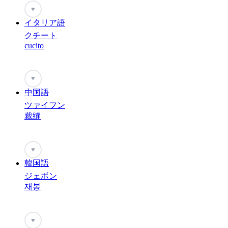
♥
イタリア語
クチート
cucito
♥
中国語
ツァイフン
裁縫
♥
韓国語
ジェボン
재봉
♥