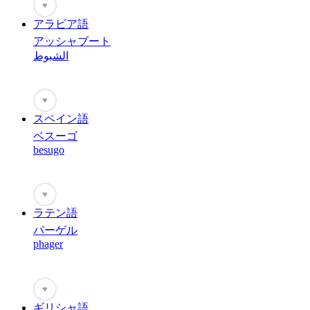
♥
アラビア語
アッシャブート
الشبوط
♥
スペイン語
ベスーゴ
besugo
♥
ラテン語
パーゲル
phager
♥
ギリシャ語