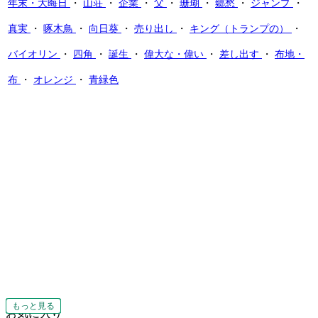
年末・大晦日
・
山荘
・
企業
・
父
・
珊瑚
・
郷愁
・
ジャンプ
・
真実
・
啄木鳥
・
向日葵
・
売り出し
・
キング（トランプの）
・
バイオリン
・
四角
・
誕生
・
偉大な・偉い
・
差し出す
・
布地・
布
・
オレンジ
・
青緑色
もっと見る
もっと見る
もっと見る
もっと見る
もっと見る
もっと見る
もっと見る
もっと見る
もっと見る
もっと見る
もっと見る
もっと見る
もっと見る
もっと見る
もっと見る
もっと見る
もっと見る
お気に入り