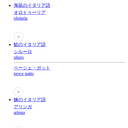
海鼠のイタリア語
オロトゥーリア
oloturia
♥
鯰のイタリア語
シルーロ
siluro
ペーシェ・ガット
pesce gatto
♥
鰊のイタリア語
アリンガ
aringa