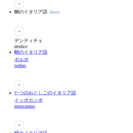
♥
鯛のイタリア語
[here]
♥
デンティチェ
dentice
蛸のイタリア語
ポルポ
polipo
♥
たつのおとしごのイタリア語
イッポカンポ
ippocampo
♥