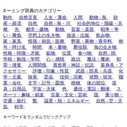
ネーミング辞典のカテゴリー
動作
自然災害
人生・運命
人間
動物 - 鳥
財
産・経済
自然
自然 - 海・川
社会的地位・階級・兵
種
光
都市・建物
動物
音楽・楽器
戦争・争
い・勝負
空想上の生き物
放送・出版
飲み物
家・家具
怪我・病気・医療
野菜・果物・香辛料
称
号・呼び名
時間
本・書物
爬虫類
海の生き物
性格・特徴・才能
鉱物
位置
食べ物
自然 - 陸
学校・勉強・学問
心・感情
政治
魔法・魔術
犯
罪・捜査
人間関係
異世界・神話・伝説
装身具・ア
クセサリー
評価・印象・性質
武器・防具・兵器
化
学・元素
味覚
昆虫
信仰・宗教
状態・状況
職
業・会社
文字・記号・図形
植物
体の部位
道
具・日用品
宇宙・天体
色
通信・電話・郵便
ス
ポーツ・趣味・娯楽
言葉・文化・芸術
国
乗り物・
交通・旅行
数
温度・熱・エネルギー
自然 - 空・天
気
科学
キーワードをランダムでピックアップ