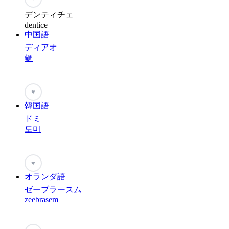
デンティチェ
dentice
中国語
ディアオ
鲷
♥
韓国語
ドミ
도미
♥
オランダ語
ゼーブラースム
zeebrasem