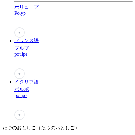
ポリュープ
Polyp
♥
フランス語
プルプ
poulpe
♥
イタリア語
ポルポ
polipo
♥
たつのおとしご（たつのおとしご）