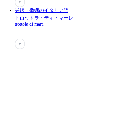
♥
栄螺・拳螺のイタリア語
トロットラ・ディ・マーレ
trottola di mare
♥