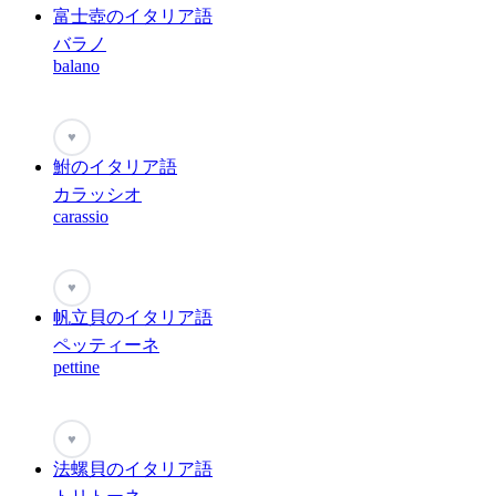
富士壺のイタリア語
バラノ
balano
♥
鮒のイタリア語
カラッシオ
carassio
♥
帆立貝のイタリア語
ペッティーネ
pettine
♥
法螺貝のイタリア語