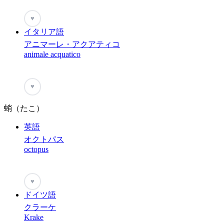
♥
イタリア語
アニマーレ・アクアティコ
animale acquatico
♥
蛸（たこ）
英語
オクトパス
octopus
♥
ドイツ語
クラーケ
Krake