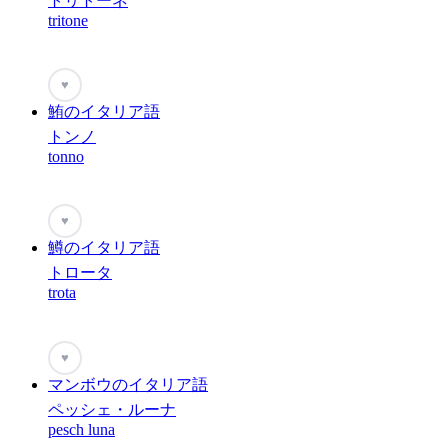
トリトーネ
tritone
♥
鮪のイタリア語
トンノ
tonno
♥
鱒のイタリア語
トロータ
trota
♥
マンボウのイタリア語
ペッシェ・ルーナ
pesch luna