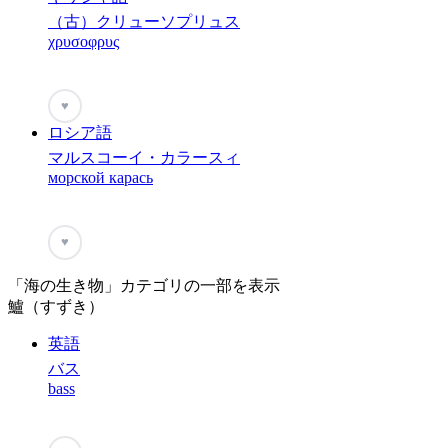
（古）クリューソプリュス
χρυσοφρυς
♥
ロシア語
マルスコーイ・カラースィ
морской карась
♥
「海の生き物」カテゴリの一部を表示
鱸（すずき）
英語
バス
bass