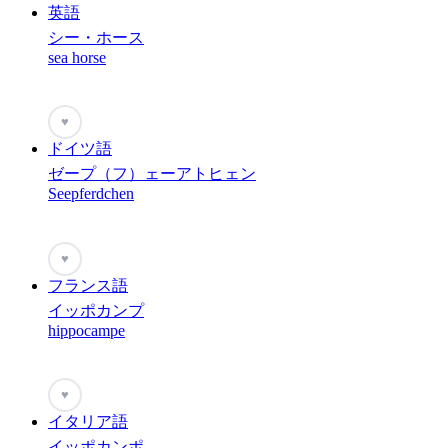
英語
シー・ホース
sea horse
♥
ドイツ語
ゼープ（フ）ェーアトヒェン
Seepferdchen
♥
フランス語
イッポカンプ
hippocampe
♥
イタリア語
イッポカンポ