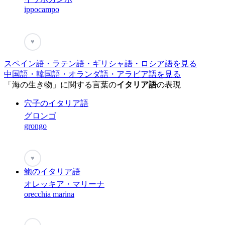
ippocampo
♥
スペイン語・ラテン語・ギリシャ語・ロシア語を見る
中国語・韓国語・オランダ語・アラビア語を見る
「海の生き物」に関する言葉の
イタリア語
の表現
穴子のイタリア語
グロンゴ
grongo
♥
鮑のイタリア語
オレッキア・マリーナ
orecchia marina