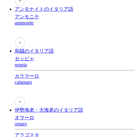
♥
アンモナイトのイタリア語
アンモニテ
ammonite
♥
烏賊のイタリア語
セッピャ
seppia
カラマーロ
calamaro
♥
伊勢海老・大海老のイタリア語
オマーロ
omaro
アラゴスタ