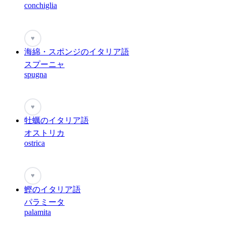
conchiglia
♥
海綿・スポンジのイタリア語
スプーニャ
spugna
♥
牡蠣のイタリア語
オストリカ
ostrica
♥
鰹のイタリア語
パラミータ
palamita