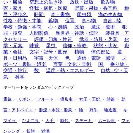
い・勝負
空想上の生き物
放送・出版
飲み物
家・家具
怪我・病気・医療
野菜・果物・香辛料
称
号・呼び名
時間
本・書物
爬虫類
海の生き物
性格・特徴・才能
鉱物
位置
食べ物
自然 - 陸
学校・勉強・学問
心・感情
政治
魔法・魔術
犯
罪・捜査
人間関係
異世界・神話・伝説
装身具・ア
クセサリー
評価・印象・性質
武器・防具・兵器
化
学・元素
味覚
昆虫
信仰・宗教
状態・状況
職
業・会社
文字・記号・図形
植物
体の部位
道
具・日用品
宇宙・天体
色
通信・電話・郵便
ス
ポーツ・趣味・娯楽
言葉・文化・芸術
国
乗り物・
交通・旅行
数
温度・熱・エネルギー
自然 - 空・天
気
科学
キーワードをランダムでピックアップ
電気
・
リボン
・
フルート
・
鍬形虫
・
女王・王妃
・
詩篇
・
助
言・アドバイス
・
源流・水源・源泉
・
軸
・
野牛
・
駆逐艦
・
キ
マイラ
・
ひよこ豆
・
人手
・
時代
・
ステーキ
・
ムール貝
・
フェ
ンシング
・
状態
・
満潮