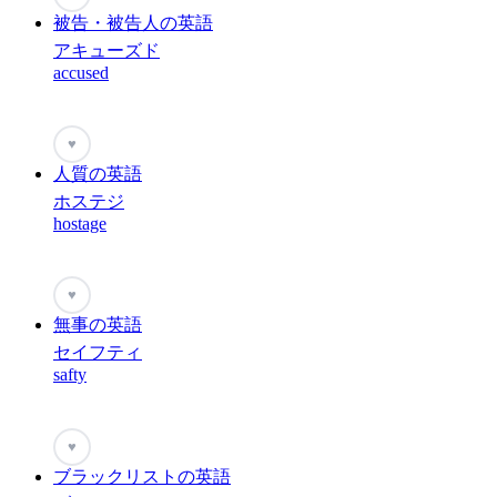
被告・被告人の英語
アキューズド
accused
♥
人質の英語
ホステジ
hostage
♥
無事の英語
セイフティ
safty
♥
ブラックリストの英語