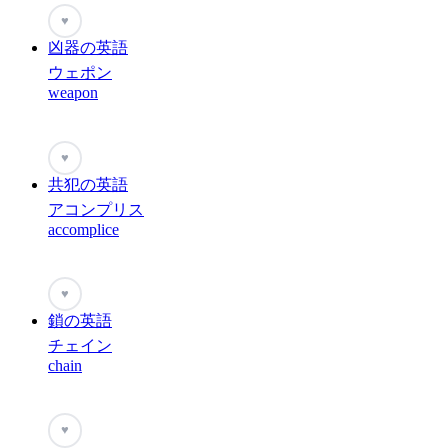
♥
凶器の英語
ウェポン
weapon
♥
共犯の英語
アコンプリス
accomplice
♥
鎖の英語
チェイン
chain
♥