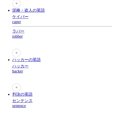
♥
泥棒・盗人の英語
ケイパー
caper
ラバー
robber
♥
ハッカーの英語
ハッカー
hacker
♥
判決の英語
センテンス
sentence