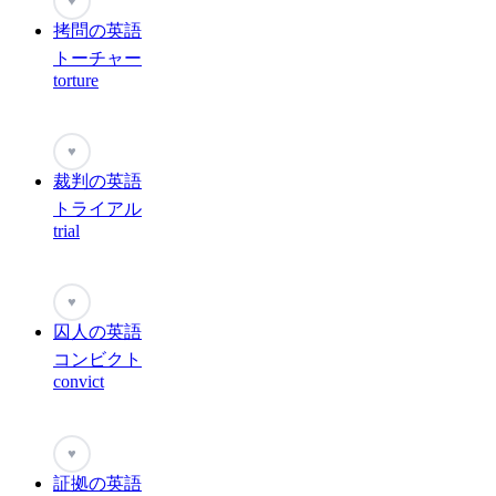
♥
拷問の英語
トーチャー
torture
♥
裁判の英語
トライアル
trial
♥
囚人の英語
コンビクト
convict
♥
証拠の英語