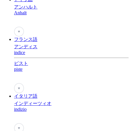
アンハルト
Anhalt
♥
フランス語
アンディス
indice
ピスト
piste
♥
イタリア語
インディーツィオ
indizio
♥