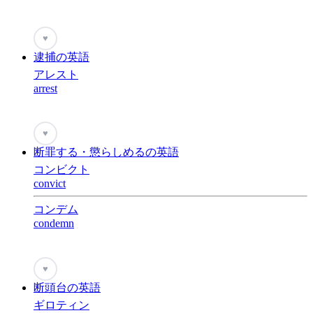
♥
逮捕の英語
アレスト
arrest
♥
断罪する・懲らしめるの英語
コンビクト
convict
コンデム
condemn
♥
断頭台の英語
ギロティン