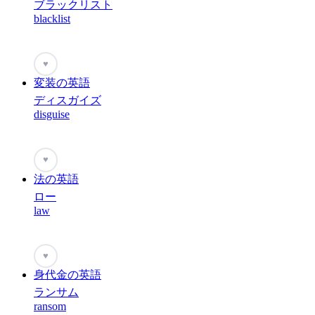
ブラックリスト
blacklist
♥
変装の英語
ディスガイズ
disguise
♥
法の英語
ロー
law
♥
身代金の英語
ランサム
ransom