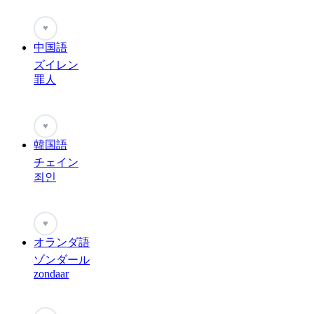
♥
中国語
ズイレン
罪人
♥
韓国語
チェイン
죄인
♥
オランダ語
ゾンダール
zondaar