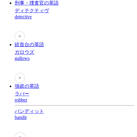
刑事・捜査官の英語
ディテクティヴ
detective
♥
絞首台の英語
ガロウズ
gallows
♥
強盗の英語
ラバー
robber
バンディット
bandit