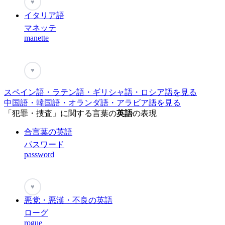
♥
イタリア語
マネッテ
manette
♥
スペイン語・ラテン語・ギリシャ語・ロシア語を見る
中国語・韓国語・オランダ語・アラビア語を見る
「犯罪・捜査」に関する言葉の
英語
の表現
合言葉の英語
パスワード
password
♥
悪党・悪漢・不良の英語
ローグ
rogue