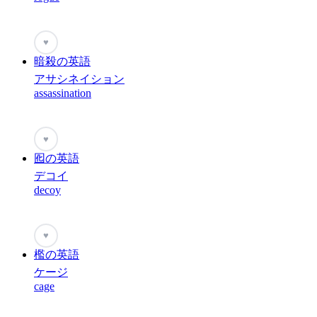
♥
暗殺の英語
アサシネイション
assassination
♥
囮の英語
デコイ
decoy
♥
檻の英語
ケージ
cage