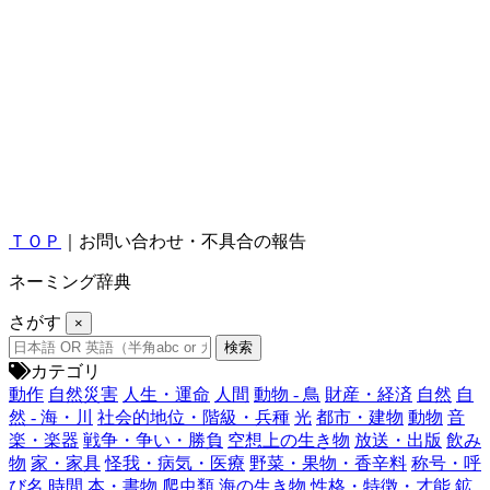
ＴＯＰ
｜お問い合わせ・不具合の報告
ネーミング辞典
さがす
×
カテゴリ
動作
自然災害
人生・運命
人間
動物 - 鳥
財産・経済
自然
自
然 - 海・川
社会的地位・階級・兵種
光
都市・建物
動物
音
楽・楽器
戦争・争い・勝負
空想上の生き物
放送・出版
飲み
物
家・家具
怪我・病気・医療
野菜・果物・香辛料
称号・呼
び名
時間
本・書物
爬虫類
海の生き物
性格・特徴・才能
鉱