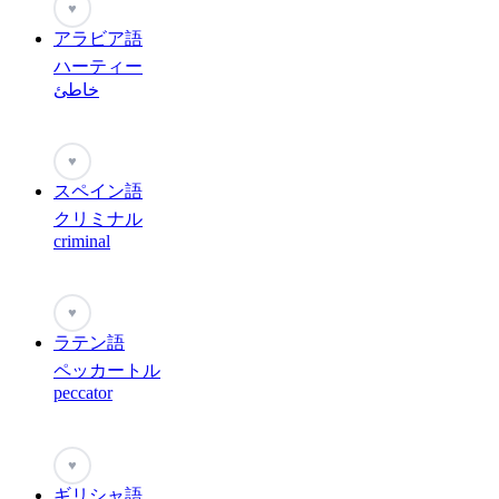
♥
アラビア語
ハーティー
خاطئ
♥
スペイン語
クリミナル
criminal
♥
ラテン語
ペッカートル
peccator
♥
ギリシャ語