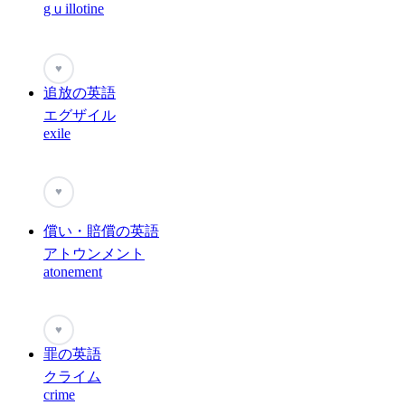
gｕillotine
♥
追放の英語
エグザイル
exile
♥
償い・賠償の英語
アトウンメント
atonement
♥
罪の英語
クライム
crime