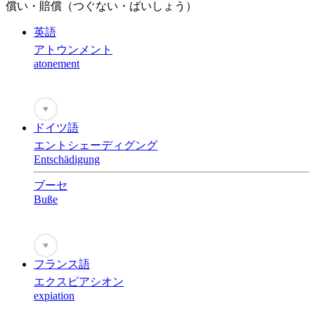
償い・賠償（つぐない・ばいしょう）
英語
アトウンメント
atonement
♥
ドイツ語
エントシェーディグング
Entschädigung
ブーセ
Buße
♥
フランス語
エクスピアシオン
expiation