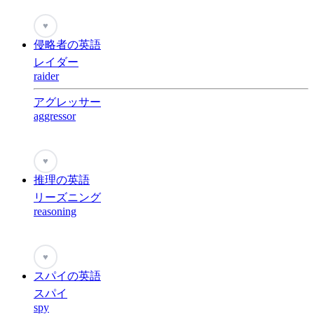
♥
侵略者の英語
レイダー
raider
アグレッサー
aggressor
♥
推理の英語
リーズニング
reasoning
♥
スパイの英語
スパイ
spy