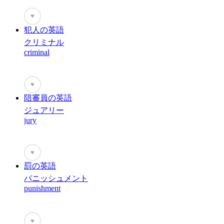
♥
犯人の英語
クリミナル
criminal
♥
陪審員の英語
ジュアリー
jury
♥
罰の英語
パニッシュメント
punishment
♥