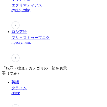
エグリマティアス
εγκληματίας
♥
ロシア語
プリェストゥープニク
преступник
♥
「犯罪・捜査」カテゴリの一部を表示
罪（つみ）
英語
クライム
crime