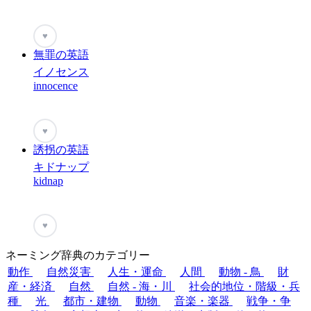
♥
無罪の英語
イノセンス
innocence
♥
誘拐の英語
キドナップ
kidnap
♥
ネーミング辞典のカテゴリー
動作
自然災害
人生・運命
人間
動物 - 鳥
財
産・経済
自然
自然 - 海・川
社会的地位・階級・兵
種
光
都市・建物
動物
音楽・楽器
戦争・争