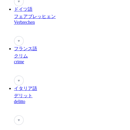
♥
ドイツ語
フェアブレッヒェン
Verbrechen
♥
フランス語
クリム
crime
♥
イタリア語
デリット
delitto
♥