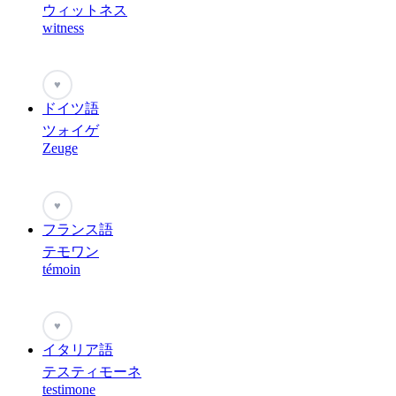
ウィットネス
witness
♥
ドイツ語
ツォイゲ
Zeuge
♥
フランス語
テモワン
témoin
♥
イタリア語
テスティモーネ
testimone