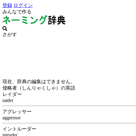
登録
ログイン
みんなで作る
さがす
現在、辞典の編集はできません。
侵略者（しんりゃくしゃ）の英語
レイダー
raider
アグレッサー
aggressor
イントルーダー
intruder