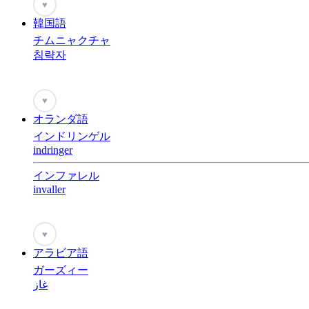
♥
韓国語
チムニャクチャ
침략자
♥
オランダ語
インドリンゲル
indringer
インファレル
invaller
♥
アラビア語
ガーズィー
غاز