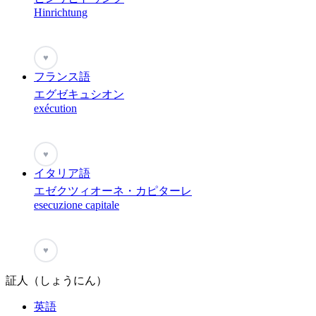
Hinrichtung
♥
フランス語
エグゼキュシオン
exécution
♥
イタリア語
エゼクツィオーネ・カピターレ
esecuzione capitale
♥
証人（しょうにん）
英語