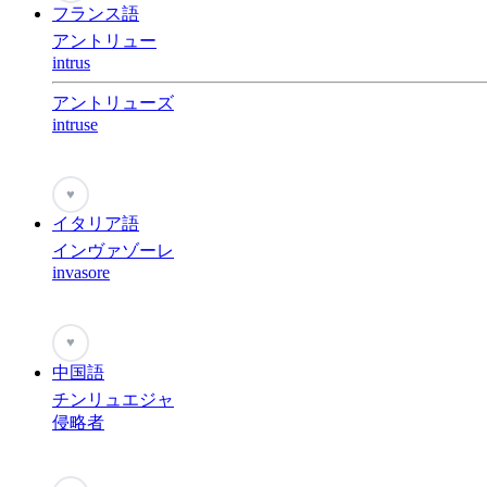
フランス語
アントリュー
intrus
アントリューズ
intruse
♥
イタリア語
インヴァゾーレ
invasore
♥
中国語
チンリュエジャ
侵略者