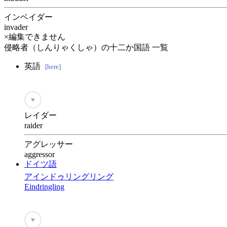
インベイダー
invader
×編集できません
侵略者（しんりゃくしゃ）の十二か国語 一覧
英語
[here]
♥
レイダー
raider
アグレッサー
aggressor
ドイツ語
アインドゥリングリング
Eindringling
♥