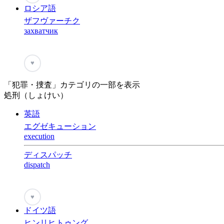
ロシア語
ザフヴァーチク
захватчик
♥
「犯罪・捜査」カテゴリの一部を表示
処刑（しょけい）
英語
エグゼキューション
execution
ディスパッチ
dispatch
♥
ドイツ語
ヒンリヒトゥング