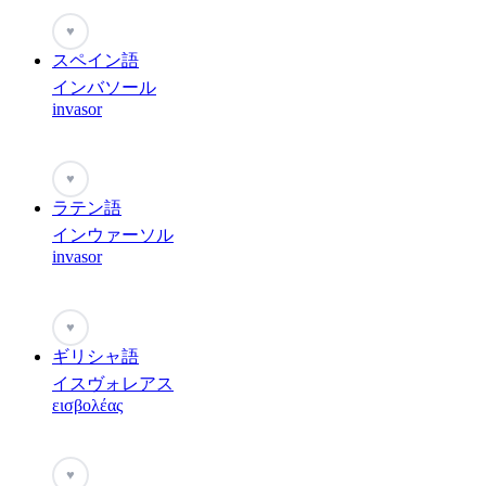
♥
スペイン語
インバソール
invasor
♥
ラテン語
インウァーソル
invasor
♥
ギリシャ語
イスヴォレアス
εισβολέας
♥