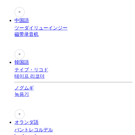
♥
中国語
ツーダイリューインジー
磁带录音机
♥
韓国語
テイプ・リコド
테이프 리코더
ノグムギ
녹음기
♥
オランダ語
バントレコルデル