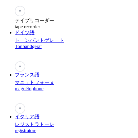
♥
テイプリコーダー
tape recorder
ドイツ語
トーンバントゲレート
Tonbandgerät
♥
フランス語
マニェトフォーヌ
magnétophone
♥
イタリア語
レジストラトーレ
registratore