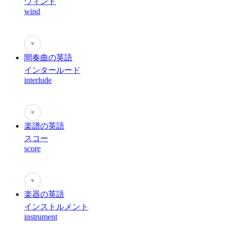
ウィンド
wind
♥
間奏曲の英語
インタールード
interlude
♥
楽譜の英語
スコー
score
♥
楽器の英語
インストルメント
instrument