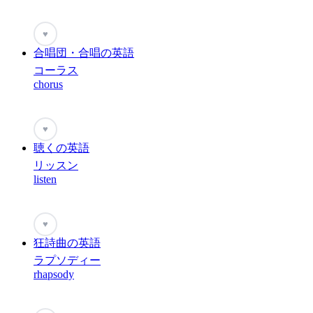
♥
合唱団・合唱の英語
コーラス
chorus
♥
聴くの英語
リッスン
listen
♥
狂詩曲の英語
ラプソディー
rhapsody