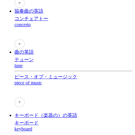
♥
協奏曲の英語
コンチェアトー
concerto
♥
曲の英語
テューン
tune
ピース・オブ・ミュージック
piece of music
♥
キーボード（楽器の）の英語
キーボード
keyboard