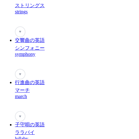
ストリングス
strings
♥
交響曲の英語
シンフォニー
symphony
♥
行進曲の英語
マーチ
march
♥
子守唄の英語
ララバイ
lullaby