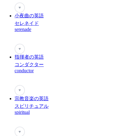
♥
小夜曲の英語
セレネイド
serenade
♥
指揮者の英語
コンダクター
conductor
♥
宗教音楽の英語
スピリチュアル
spiritual
♥