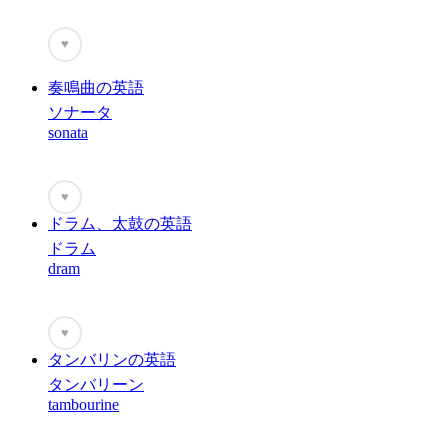
♥
奏鳴曲の英語
ソナータ
sonata
♥
ドラム、太鼓の英語
ドラム
dram
♥
タンバリンの英語
タンバリーン
tambourine