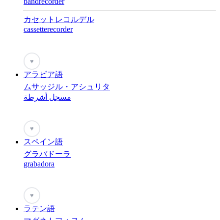
bandrecorder
カセットレコルデル
cassetterecorder
♥
アラビア語
ムサッジル・アシュリタ
مسجل أشرطة
♥
スペイン語
グラバドーラ
grabadora
♥
ラテン語