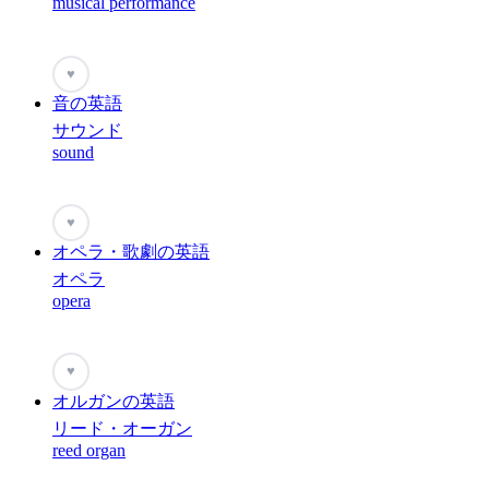
musical performance
♥
音の英語
サウンド
sound
♥
オペラ・歌劇の英語
オペラ
opera
♥
オルガンの英語
リード・オーガン
reed organ