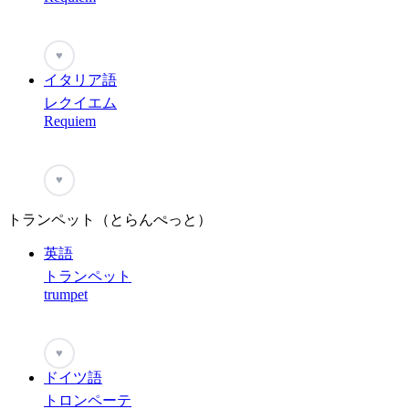
♥
イタリア語
レクイエム
Requiem
♥
トランペット（とらんぺっと）
英語
トランペット
trumpet
♥
ドイツ語
トロンペーテ