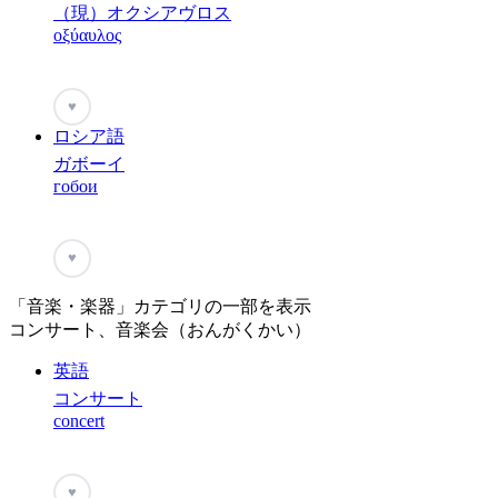
（現）オクシアヴロス
οξύαυλος
♥
ロシア語
ガボーイ
гобои
♥
「音楽・楽器」カテゴリの一部を表示
コンサート、音楽会（おんがくかい）
英語
コンサート
concert
♥