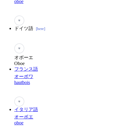
oboe
♥
ドイツ語
[here]
♥
オボーエ
Oboe
フランス語
オーボワ
hautbois
♥
イタリア語
オーボエ
oboe