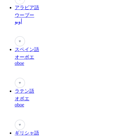
アラビア語
ウーブー
أوبو
♥
スペイン語
オーボエ
oboe
♥
ラテン語
オボエ
oboe
♥
ギリシャ語