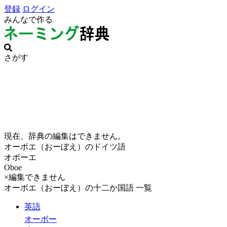
登録
ログイン
みんなで作る
さがす
現在、辞典の編集はできません。
オーボエ（おーぼえ）のドイツ語
オボーエ
Oboe
×編集できません
オーボエ（おーぼえ）の十二か国語 一覧
英語
オーボー