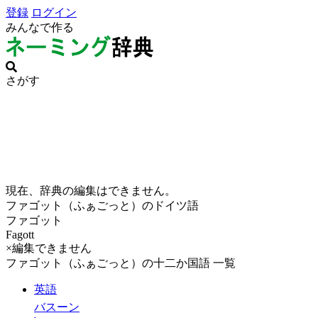
登録
ログイン
みんなで作る
さがす
現在、辞典の編集はできません。
ファゴット（ふぁごっと）のドイツ語
ファゴット
Fagott
×編集できません
ファゴット（ふぁごっと）の十二か国語 一覧
英語
バスーン