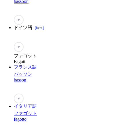
bassoon
♥
ドイツ語
[here]
♥
ファゴット
Fagott
フランス語
バッソン
basson
♥
イタリア語
ファゴット
fagotto