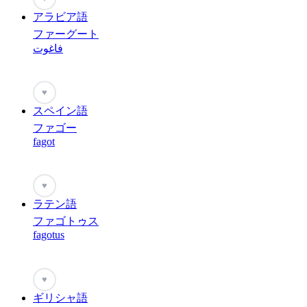
アラビア語
ファーグート
فاغوت
♥
スペイン語
ファゴー
fagot
♥
ラテン語
ファゴトゥス
fagotus
♥
ギリシャ語