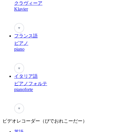
クラヴィーア
Klavier
♥
フランス語
ピアノ
piano
♥
イタリア語
ピアノフォルテ
pianoforte
♥
ビデオレコーダー（びでおれこーだー）
英語