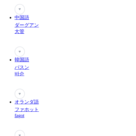
♥
中国語
ダーグアン
大管
♥
韓国語
パスン
바순
♥
オランダ語
ファホット
fagot
♥