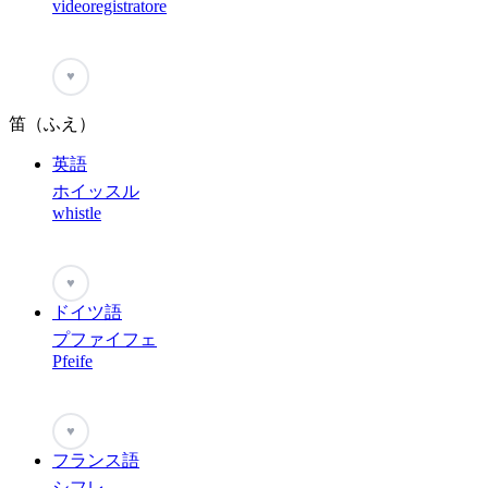
videoregistratore
♥
笛（ふえ）
英語
ホイッスル
whistle
♥
ドイツ語
プファイフェ
Pfeife
♥
フランス語
シフレ