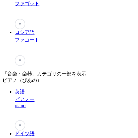
ファゴット
♥
ロシア語
ファゴート
♥
「音楽・楽器」カテゴリの一部を表示
ピアノ（ぴあの）
英語
ピアノー
piano
♥
ドイツ語