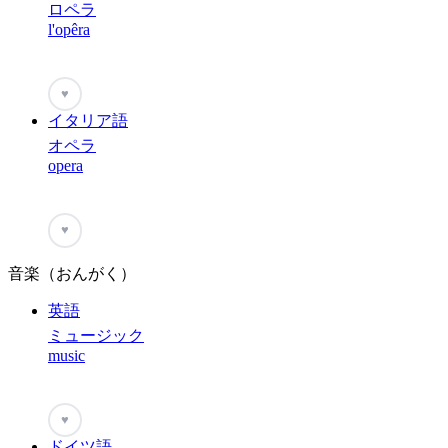
ロペラ
l'opêra
♥
イタリア語
オペラ
opera
♥
音楽（おんがく）
英語
ミュージック
music
♥
ドイツ語