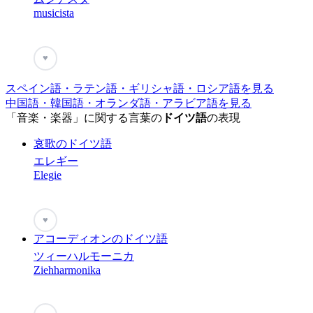
musicista
♥
スペイン語・ラテン語・ギリシャ語・ロシア語を見る
中国語・韓国語・オランダ語・アラビア語を見る
「音楽・楽器」に関する言葉の
ドイツ語
の表現
哀歌のドイツ語
エレギー
Elegie
♥
アコーディオンのドイツ語
ツィーハルモーニカ
Ziehharmonika