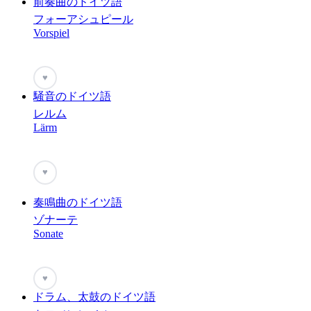
前奏曲のドイツ語
フォーアシュピール
Vorspiel
♥
騒音のドイツ語
レルム
Lärm
♥
奏鳴曲のドイツ語
ゾナーテ
Sonate
♥
ドラム、太鼓のドイツ語