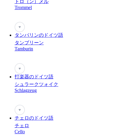
トロ（ン）メル
Trommel
♥
タンバリンのドイツ語
タンブリーン
Tamburin
♥
打楽器のドイツ語
シュラークツォイク
Schlagzeug
♥
チェロのドイツ語
チェロ
Cello