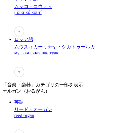
ムシコ・コウティ
μουσικό κουτί
♥
ロシア語
ムウズィカーリナヤ・シカトゥールカ
музыкальная шкатулк
♥
「音楽・楽器」カテゴリの一部を表示
オルガン（おるがん）
英語
リード・オーガン
reed organ