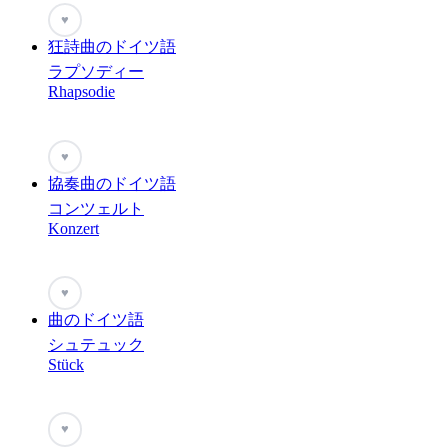
♥
狂詩曲のドイツ語
ラプソディー
Rhapsodie
♥
協奏曲のドイツ語
コンツェルト
Konzert
♥
曲のドイツ語
シュテュック
Stück
♥