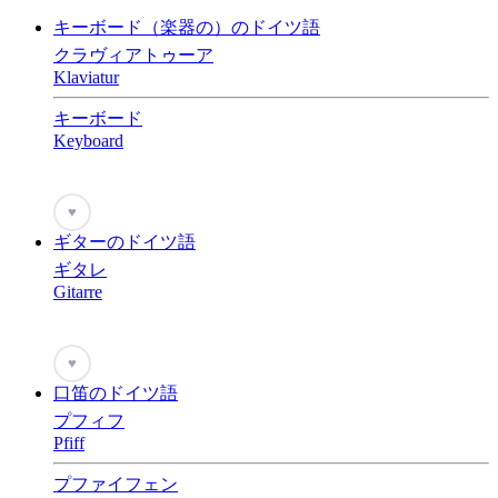
キーボード（楽器の）のドイツ語
クラヴィアトゥーア
Klaviatur
キーボード
Keyboard
♥
ギターのドイツ語
ギタレ
Gitarre
♥
口笛のドイツ語
プフィフ
Pfiff
プファイフェン