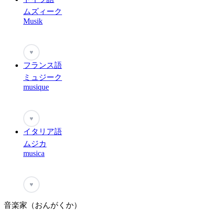
ムズィーク
Musik
♥
フランス語
ミュジーク
musique
♥
イタリア語
ムジカ
musica
♥
音楽家（おんがくか）