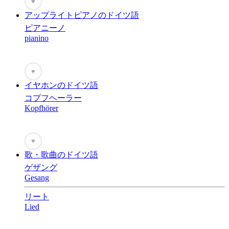
♥
アップライトピアノのドイツ語
ピアニーノ
pianino
♥
イヤホンのドイツ語
コプフヘーラー
Kopfhörer
♥
歌・歌曲のドイツ語
ゲザング
Gesang
リート
Lied