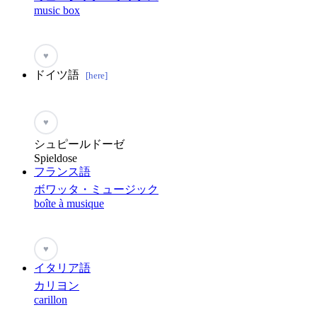
music box
♥
ドイツ語
[here]
♥
シュピールドーゼ
Spieldose
フランス語
ボワッタ・ミュージック
boîte à musique
♥
イタリア語
カリヨン
carillon