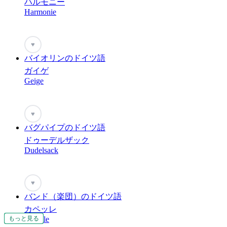
ハルモニー
Harmonie
♥
バイオリンのドイツ語
ガイゲ
Geige
♥
バグパイプのドイツ語
ドゥーデルザック
Dudelsack
♥
バンド（楽団）のドイツ語
カペッレ
もっと見る
もっと見る
もっと見る
もっと見る
もっと見る
もっと見る
もっと見る
Kapelle