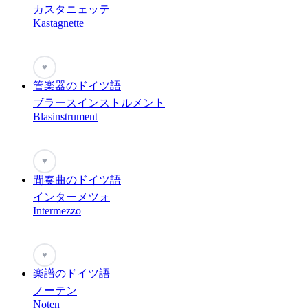
カスタニェッテ
Kastagnette
♥
管楽器のドイツ語
ブラースインストルメント
Blasinstrument
♥
間奏曲のドイツ語
インターメツォ
Intermezzo
♥
楽譜のドイツ語
ノーテン
Noten