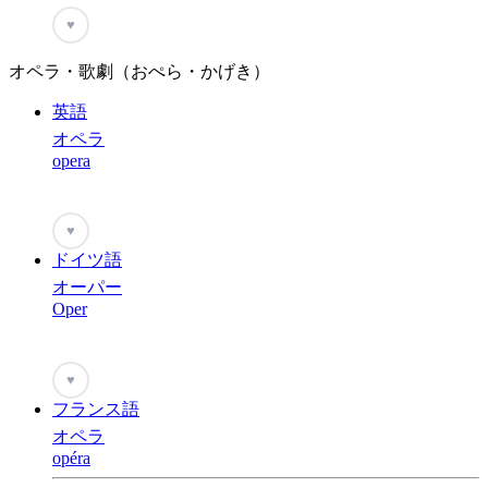
♥
オペラ・歌劇（おぺら・かげき）
英語
オペラ
opera
♥
ドイツ語
オーパー
Oper
♥
フランス語
オペラ
opéra