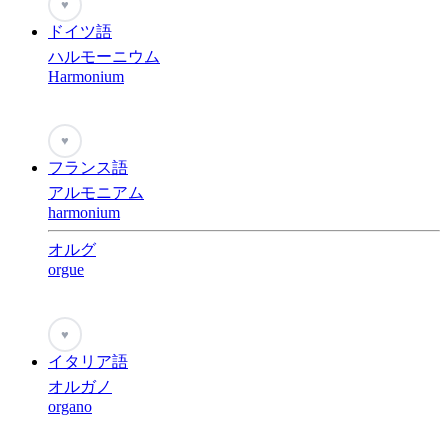
♥
ドイツ語
ハルモーニウム
Harmonium
♥
フランス語
アルモニアム
harmonium
オルグ
orgue
♥
イタリア語
オルガノ
organo