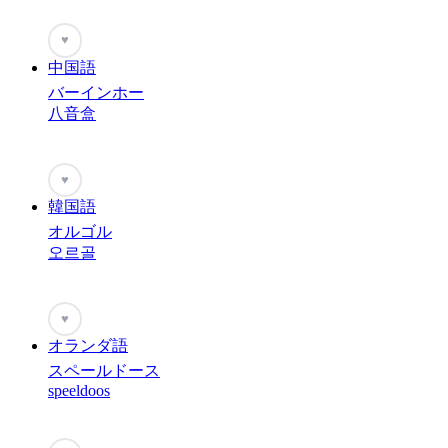
♥
中国語
バーインホー
八音盒
♥
韓国語
オルゴル
오르골
♥
オランダ語
スペールドース
speeldoos