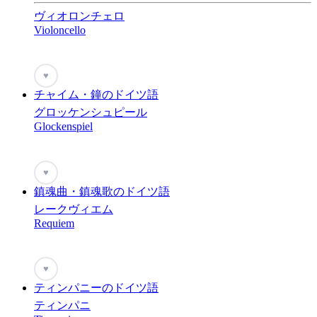
ヴィオロンチェロ
Violoncello
♥
チャイム・鐘のドイツ語
グロッケンシュピール
Glockenspiel
♥
鎮魂曲・鎮魂歌のドイツ語
レークヴィエム
Requiem
♥
ティンパニーのドイツ語
ティンパニ