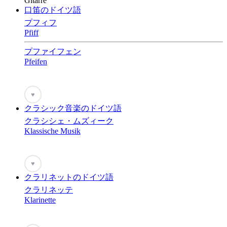
Gitarre
口笛のドイツ語
プフィフ
Pfiff
プファイフェン
Pfeifen
♥
クラシック音楽のドイツ語
クラシシェ・ムズィーク
Klassische Musik
♥
クラリネットのドイツ語
クラリネッテ
Klarinette