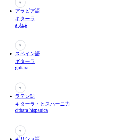
♥
アラビア語
キターラ
قيثارة
♥
スペイン語
ギターラ
guitara
♥
ラテン語
キターラ・ヒスパーニ力
cithara hispanica
♥
ギリシャ語