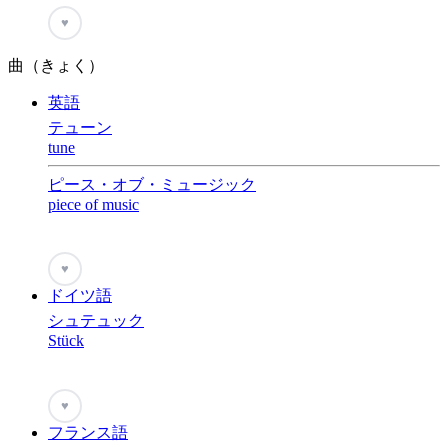
♥
曲（きょく）
英語
テューン
tune
ピース・オブ・ミュージック
piece of music
♥
ドイツ語
シュテュック
Stück
♥
フランス語