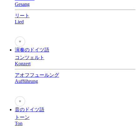
Gesang
リート
Lied
♥
演奏のドイツ語
コンツェルト
Konzert
アオフフュールング
Aufführung
♥
音のドイツ語
トーン
Ton