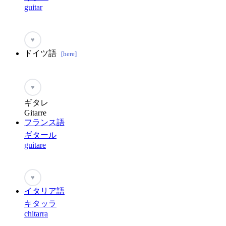
guitar
♥
ドイツ語
[here]
♥
ギタレ
Gitarre
フランス語
ギタール
guitare
♥
イタリア語
キタッラ
chitarra