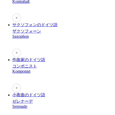
Kontrabaß
♥
サクソフォンのドイツ語
ザクソフォーン
Saxophon
♥
作曲家のドイツ語
コンポニスト
Komponist
♥
小夜曲のドイツ語
ゼレナーデ
Serenade