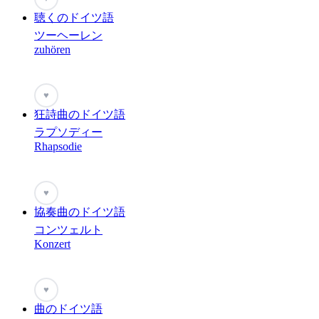
聴くのドイツ語
ツーヘーレン
zuhören
♥
狂詩曲のドイツ語
ラプソディー
Rhapsodie
♥
協奏曲のドイツ語
コンツェルト
Konzert
♥
曲のドイツ語