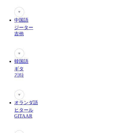
♥
中国語
ジーター
吉他
♥
韓国語
ギタ
기타
♥
オランダ語
ヒタール
GITAAR