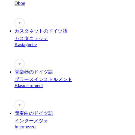
Oboe
♥
カスタネットのドイツ語
カスタニェッテ
Kastagnette
♥
管楽器のドイツ語
ブラースインストルメント
Blasinstrument
♥
間奏曲のドイツ語
インターメツォ
Intermezzo