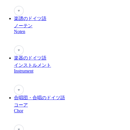
♥
楽譜のドイツ語
ノーテン
Noten
♥
楽器のドイツ語
インストルメント
Instrument
♥
合唱団・合唱のドイツ語
コーア
Chor
♥