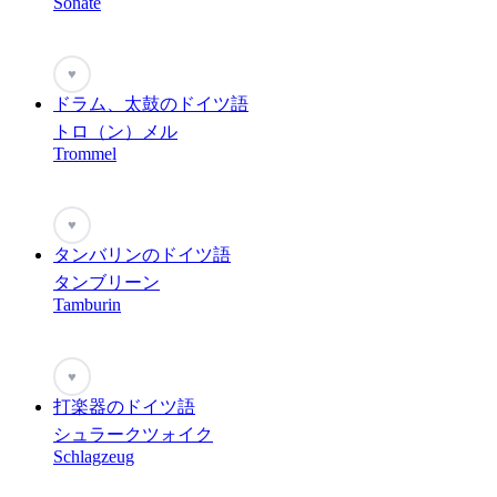
Sonate
♥
ドラム、太鼓のドイツ語
トロ（ン）メル
Trommel
♥
タンバリンのドイツ語
タンブリーン
Tamburin
♥
打楽器のドイツ語
シュラークツォイク
Schlagzeug