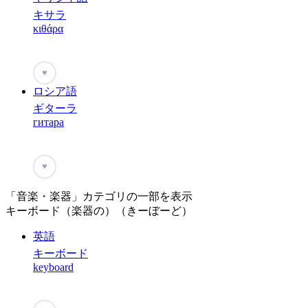
キサラ
κιθάρα
♥
ロシア語
ギターラ
гитара
♥
「音楽・楽器」カテゴリの一部を表示
キーボード（楽器の）（きーぼーど）
英語
キーボード
keyboard