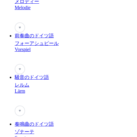
メロディー
Melodie
♥
前奏曲のドイツ語
フォーアシュピール
Vorspiel
♥
騒音のドイツ語
レルム
Lärm
♥
奏鳴曲のドイツ語
ゾナーテ