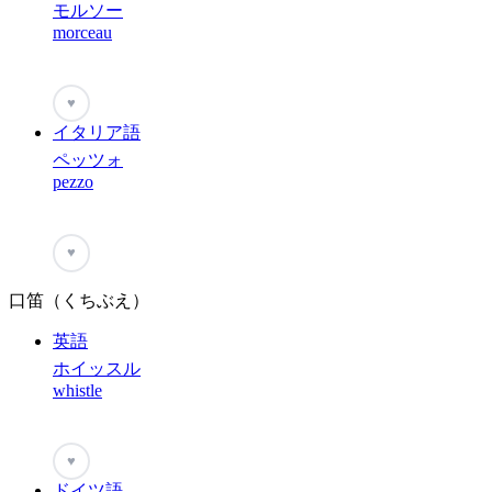
モルソー
morceau
♥
イタリア語
ペッツォ
pezzo
♥
口笛（くちぶえ）
英語
ホイッスル
whistle
♥
ドイツ語