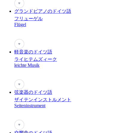
♥
グランドピアノのドイツ語
フリューゲル
Flügel
♥
軽音楽のドイツ語
ライヒテムズィーク
leichte Musik
♥
弦楽器のドイツ語
ザイテンインストルメント
Seiteninstrument
♥
交響曲のドイツ語