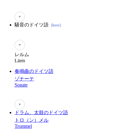
♥
騒音のドイツ語
[here]
♥
レルム
Lärm
奏鳴曲のドイツ語
ゾナーテ
Sonate
♥
ドラム、太鼓のドイツ語
トロ（ン）メル
Trommel