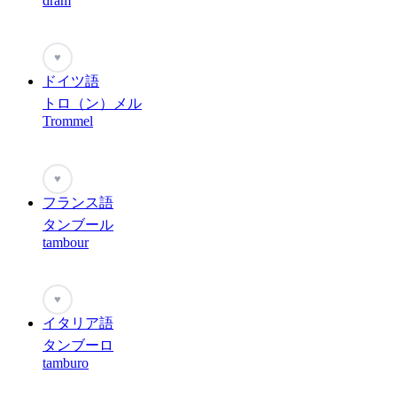
dram
♥
ドイツ語
トロ（ン）メル
Trommel
♥
フランス語
タンブール
tambour
♥
イタリア語
タンブーロ
tamburo