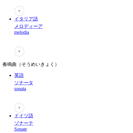
♥
イタリア語
メロディーア
melodia
♥
奏鳴曲（そうめいきょく）
英語
ソナータ
sonata
♥
ドイツ語
ゾナーテ
Sonate