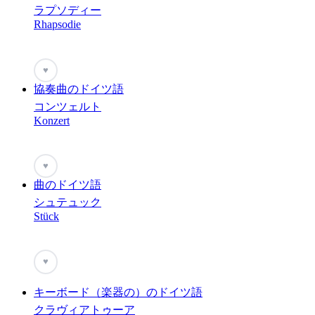
ラプソディー
Rhapsodie
♥
協奏曲のドイツ語
コンツェルト
Konzert
♥
曲のドイツ語
シュテュック
Stück
♥
キーボード（楽器の）のドイツ語
クラヴィアトゥーア