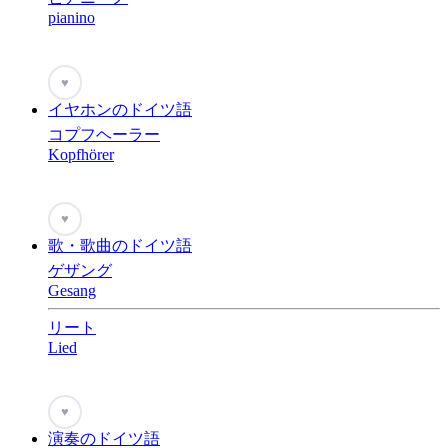
pianino
♥
イヤホンのドイツ語
コプフヘーラー
Kopfhörer
♥
歌・歌曲のドイツ語
ゲザング
Gesang
リート
Lied
♥
演奏のドイツ語