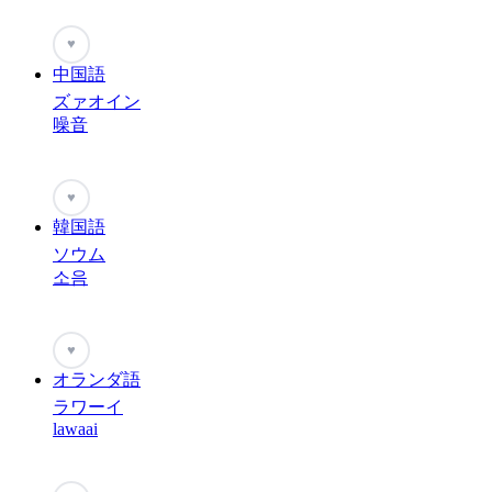
♥
中国語
ズァオイン
噪音
♥
韓国語
ソウム
소음
♥
オランダ語
ラワーイ
lawaai