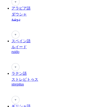
♥
アラビア語
ダウシャ
دوشة
♥
スペイン語
ルイード
ruido
♥
ラテン語
ストレピトゥス
strepitus
♥
ギリシャ語