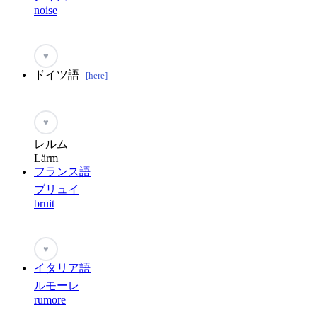
noise
♥
ドイツ語
[here]
♥
レルム
Lärm
フランス語
ブリュイ
bruit
♥
イタリア語
ルモーレ
rumore