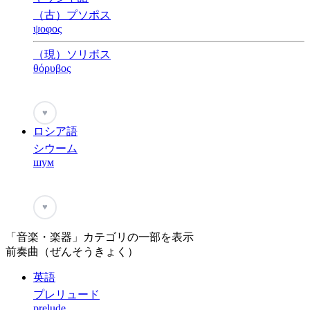
（古）プソポス
ψοφος
（現）ソリボス
θόρυβος
♥
ロシア語
シウーム
шум
♥
「音楽・楽器」カテゴリの一部を表示
前奏曲（ぜんそうきょく）
英語
プレリュード
prelude