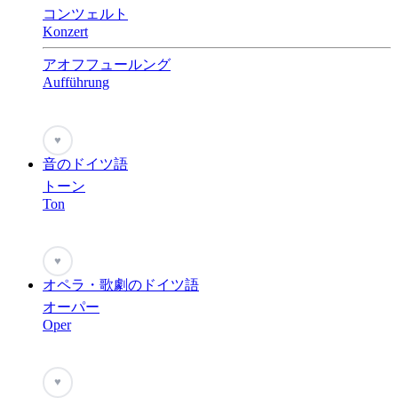
コンツェルト
Konzert
アオフフュールング
Aufführung
♥
音のドイツ語
トーン
Ton
♥
オペラ・歌劇のドイツ語
オーパー
Oper
♥