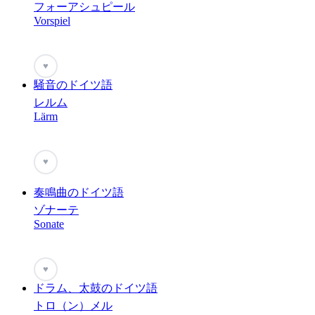
フォーアシュピール
Vorspiel
♥
騒音のドイツ語
レルム
Lärm
♥
奏鳴曲のドイツ語
ゾナーテ
Sonate
♥
ドラム、太鼓のドイツ語
トロ（ン）メル