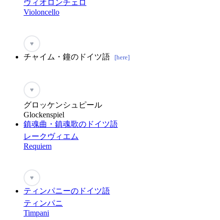
ヴィオロンチェロ
Violoncello
♥
チャイム・鐘のドイツ語
[here]
♥
グロッケンシュピール
Glockenspiel
鎮魂曲・鎮魂歌のドイツ語
レークヴィエム
Requiem
♥
ティンパニーのドイツ語
ティンパニ
Timpani