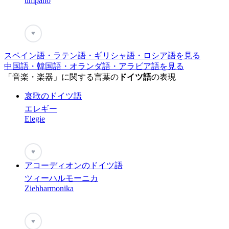
timpano
♥
スペイン語・ラテン語・ギリシャ語・ロシア語を見る
中国語・韓国語・オランダ語・アラビア語を見る
「音楽・楽器」に関する言葉の
ドイツ語
の表現
哀歌のドイツ語
エレギー
Elegie
♥
アコーディオンのドイツ語
ツィーハルモーニカ
Ziehharmonika
♥