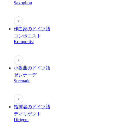
Saxophon
♥
作曲家のドイツ語
コンポニスト
Komponist
♥
小夜曲のドイツ語
ゼレナーデ
Serenade
♥
指揮者のドイツ語
ディリゲント
Dirigent