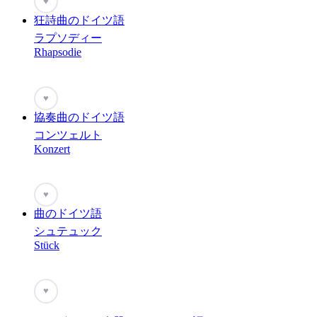
♥
狂詩曲のドイツ語
ラプソディー
Rhapsodie
♥
協奏曲のドイツ語
コンツェルト
Konzert
♥
曲のドイツ語
シュテュック
Stück
♥