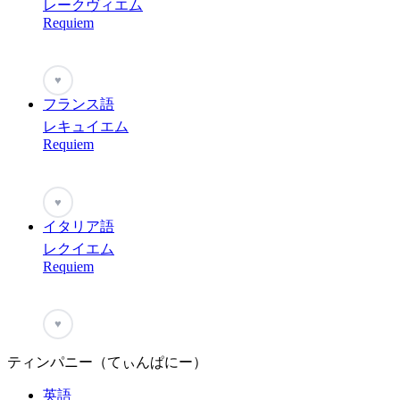
レークヴィエム
Requiem
♥
フランス語
レキュイエム
Requiem
♥
イタリア語
レクイエム
Requiem
♥
ティンパニー（てぃんぱにー）
英語