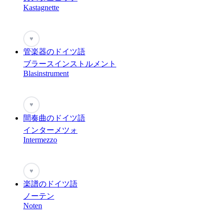
Kastagnette
♥
管楽器のドイツ語
ブラースインストルメント
Blasinstrument
♥
間奏曲のドイツ語
インターメツォ
Intermezzo
♥
楽譜のドイツ語
ノーテン
Noten