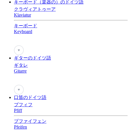
キーボード（楽器の）のドイツ語
クラヴィアトゥーア
Klaviatur
キーボード
Keyboard
♥
ギターのドイツ語
ギタレ
Gitarre
♥
口笛のドイツ語
プフィフ
Pfiff
プファイフェン
Pfeifen