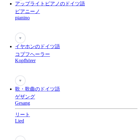
アップライトピアノのドイツ語
ピアニーノ
pianino
♥
イヤホンのドイツ語
コプフヘーラー
Kopfhörer
♥
歌・歌曲のドイツ語
ゲザング
Gesang
リート
Lied