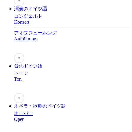
♥
演奏のドイツ語
コンツェルト
Konzert
アオフフュールング
Aufführung
♥
音のドイツ語
トーン
Ton
♥
オペラ・歌劇のドイツ語
オーパー
Oper