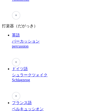
♥
打楽器（だがっき）
英語
パーカッション
percussion
♥
ドイツ語
シュラークツォイク
Schlagzeug
♥
フランス語
ペルキュッシオン