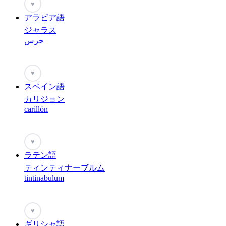
♥
アラビア語
ジャラス
جرس
♥
スペイン語
カリジョン
carillón
♥
ラテン語
ティンティナーブルム
tintinabulum
♥
ギリシャ語