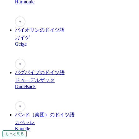
Harmonie
♥
バイオリンのドイツ語
ガイゲ
Geige
♥
バグパイプのドイツ語
ドゥーデルザック
Dudelsack
♥
バンド（楽団）のドイツ語
カペッレ
Kapelle
もっと見る
もっと見る