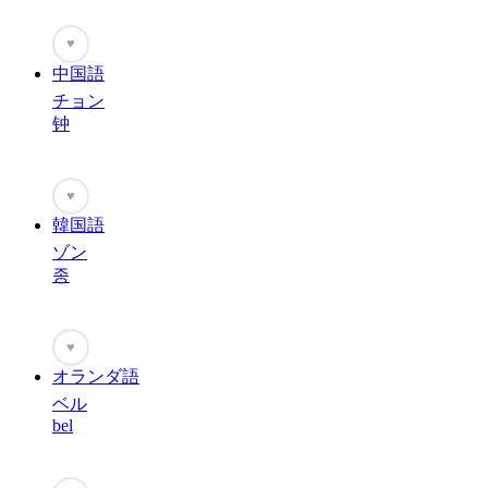
♥
中国語
チョン
钟
♥
韓国語
ゾン
종
♥
オランダ語
ベル
bel