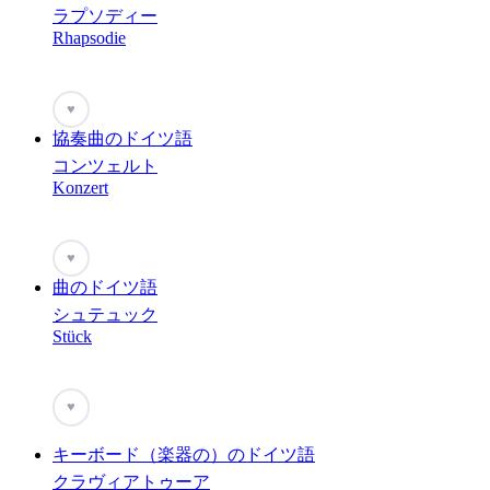
ラプソディー
Rhapsodie
♥
協奏曲のドイツ語
コンツェルト
Konzert
♥
曲のドイツ語
シュテュック
Stück
♥
キーボード（楽器の）のドイツ語
クラヴィアトゥーア