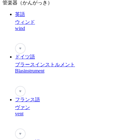
管楽器（かんがっき）
英語
ウィンド
wind
♥
ドイツ語
ブラースインストルメント
Blasinstrument
♥
フランス語
ヴァン
vent
♥