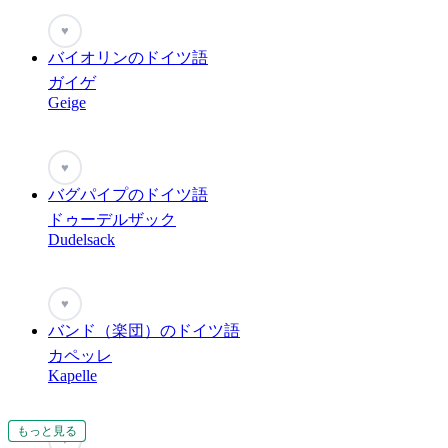
♥
バイオリンのドイツ語
ガイゲ
Geige
♥
バグパイプのドイツ語
ドゥーデルザック
Dudelsack
♥
バンド（楽団）のドイツ語
カペッレ
Kapelle
もっと見る
もっと見る
もっと見る
♥