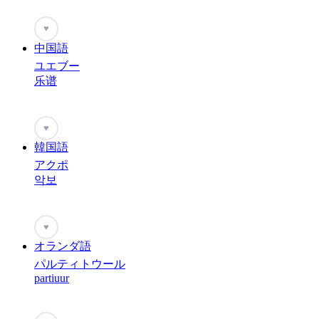
♥
中国語
ユエブー
乐谱
♥
韓国語
アクポ
악보
♥
オランダ語
パルティトウール
partiuur