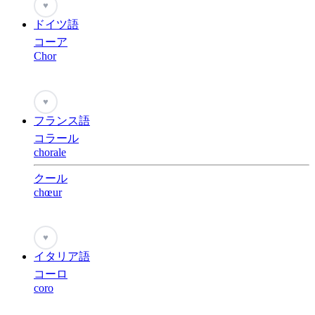
♥
ドイツ語
コーア
Chor
♥
フランス語
コラール
chorale
クール
chœur
♥
イタリア語
コーロ
coro