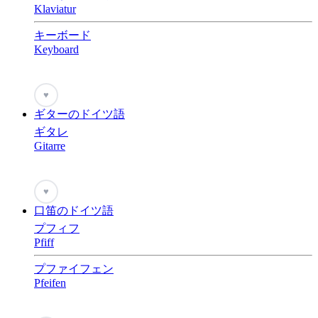
Klaviatur
キーボード
Keyboard
♥
ギターのドイツ語
ギタレ
Gitarre
♥
口笛のドイツ語
プフィフ
Pfiff
プファイフェン
Pfeifen