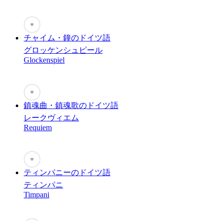
♥
チャイム・鐘のドイツ語
グロッケンシュピール
Glockenspiel
♥
鎮魂曲・鎮魂歌のドイツ語
レークヴィエム
Requiem
♥
ティンパニーのドイツ語
ティンパニ
Timpani