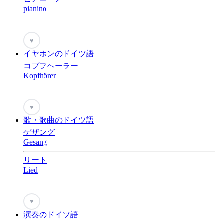
pianino
♥
イヤホンのドイツ語
コプフヘーラー
Kopfhörer
♥
歌・歌曲のドイツ語
ゲザング
Gesang
リート
Lied
♥
演奏のドイツ語