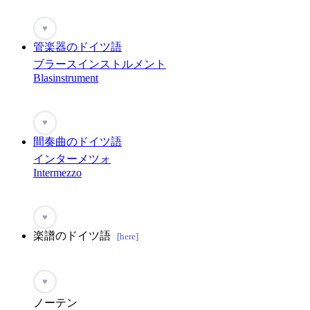
♥
管楽器のドイツ語
ブラースインストルメント
Blasinstrument
♥
間奏曲のドイツ語
インターメツォ
Intermezzo
♥
楽譜のドイツ語
[here]
♥
ノーテン