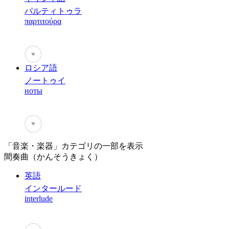
パルティトゥラ
παρτιτούρα
♥
ロシア語
ノートゥイ
ноты
♥
「音楽・楽器」カテゴリの一部を表示
間奏曲（かんそうきょく）
英語
インタールード
interlude