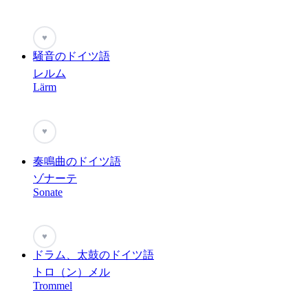
♥
騒音のドイツ語
レルム
Lärm
♥
奏鳴曲のドイツ語
ゾナーテ
Sonate
♥
ドラム、太鼓のドイツ語
トロ（ン）メル
Trommel