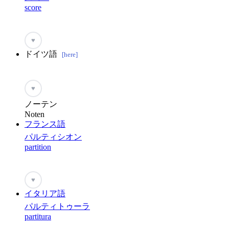
score
♥
ドイツ語
[here]
♥
ノーテン
Noten
フランス語
パルティシオン
partition
♥
イタリア語
パルティトゥーラ
partitura