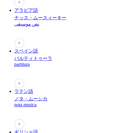
♥
アラビア語
ナッス・ムースィーキー
نص موسيقى
♥
スペイン語
パルティトゥーラ
partitura
♥
ラテン語
ノタ・ムーシカ
nota musica
♥
ギリシャ語