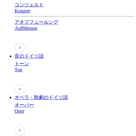
コンツェルト
Konzert
アオフフュールング
Aufführung
♥
音のドイツ語
トーン
Ton
♥
オペラ・歌劇のドイツ語
オーパー
Oper
♥