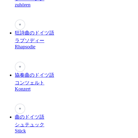
zuhören
♥
狂詩曲のドイツ語
ラプソディー
Rhapsodie
♥
協奏曲のドイツ語
コンツェルト
Konzert
♥
曲のドイツ語
シュテュック
Stück