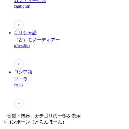
カンティークム
canticum
♥
ギリシャ語
（古）モノーディアー
μονωδία
♥
ロシア語
ソーラ
соло
♥
「音楽・楽器」カテゴリの一部を表示
トロンボーン（とろんぼーん）