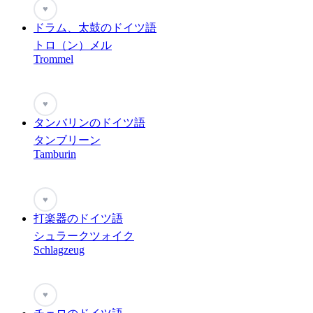
♥
ドラム、太鼓のドイツ語
トロ（ン）メル
Trommel
♥
タンバリンのドイツ語
タンブリーン
Tamburin
♥
打楽器のドイツ語
シュラークツォイク
Schlagzeug
♥