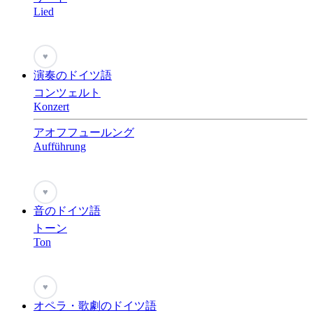
Lied
♥
演奏のドイツ語
コンツェルト
Konzert
アオフフュールング
Aufführung
♥
音のドイツ語
トーン
Ton
♥
オペラ・歌劇のドイツ語