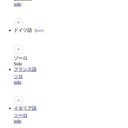
solo
♥
ドイツ語
[here]
♥
ゾーロ
Solo
フランス語
ソロ
solo
♥
イタリア語
ソーロ
solo