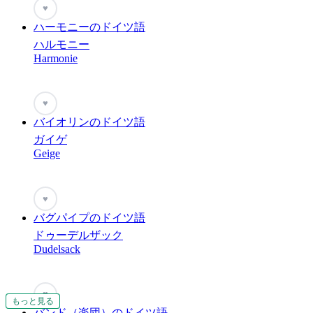
♥
ハーモニーのドイツ語
ハルモニー
Harmonie
♥
バイオリンのドイツ語
ガイゲ
Geige
♥
バグパイプのドイツ語
ドゥーデルザック
Dudelsack
♥
もっと見る
もっと見る
もっと見る
バンド（楽団）のドイツ語