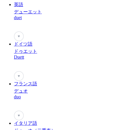
英語
デューエット
duet
♥
ドイツ語
ドゥエット
Duett
♥
フランス語
デュオ
duo
♥
イタリア語