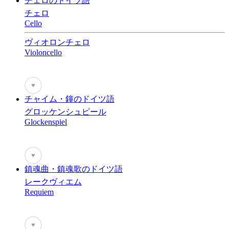
チェロのドイツ語
チェロ
Cello
ヴィオロンチェロ
Violoncello
♥
チャイム・鐘のドイツ語
グロッケンシュピール
Glockenspiel
♥
鎮魂曲・鎮魂歌のドイツ語
レークヴィエム
Requiem
♥