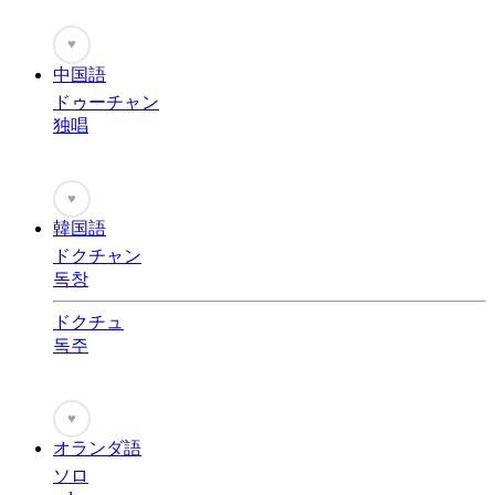
♥
中国語
ドゥーチャン
独唱
♥
韓国語
ドクチャン
독창
ドクチュ
독주
♥
オランダ語
ソロ