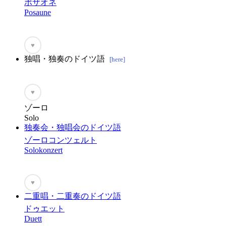
ポザオネ
Posaune
♥
独唱・独奏のドイツ語
[here]
♥
ゾーロ
Solo
独奏会・独唱会のドイツ語
ゾーロコンツェルト
Solokonzert
♥
二重唱・二重奏のドイツ語
ドゥエット
Duett