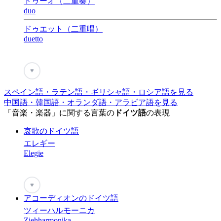
ドゥーオ（二重奏）
duo
ドゥエット（二重唱）
duetto
♥
スペイン語・ラテン語・ギリシャ語・ロシア語を見る
中国語・韓国語・オランダ語・アラビア語を見る
「音楽・楽器」に関する言葉の
ドイツ語
の表現
哀歌のドイツ語
エレギー
Elegie
♥
アコーディオンのドイツ語
ツィーハルモーニカ
Ziehharmonika