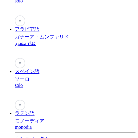
solo
♥
アラビア語
ガナーア・ムンファリド
غناء منفرد
♥
スペイン語
ソーロ
solo
♥
ラテン語
モノーディア
monodia