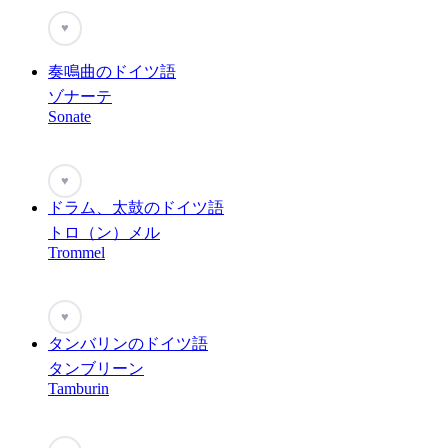
♥
奏鳴曲のドイツ語
ゾナーテ
Sonate
♥
ドラム、太鼓のドイツ語
トロ（ン）メル
Trommel
♥
タンバリンのドイツ語
タンブリーン
Tamburin