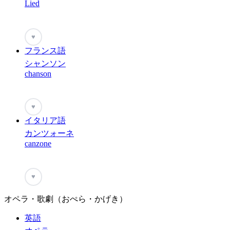
Lied
♥
フランス語
シャンソン
chanson
♥
イタリア語
カンツォーネ
canzone
♥
オペラ・歌劇（おぺら・かげき）
英語