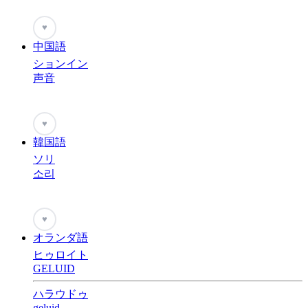
♥
中国語
ションイン
声音
♥
韓国語
ソリ
소리
♥
オランダ語
ヒゥロイト
GELUID
ハラウドゥ
geluid