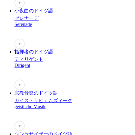
♥
小夜曲のドイツ語
ゼレナーデ
Serenade
♥
指揮者のドイツ語
ディリゲント
Dirigent
♥
宗教音楽のドイツ語
ガイストリヒェムズィーク
geistliche Musik
♥
シンセサイザーのドイツ語