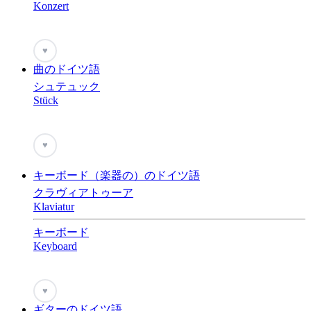
Konzert
♥
曲のドイツ語
シュテュック
Stück
♥
キーボード（楽器の）のドイツ語
クラヴィアトゥーア
Klaviatur
キーボード
Keyboard
♥
ギターのドイツ語