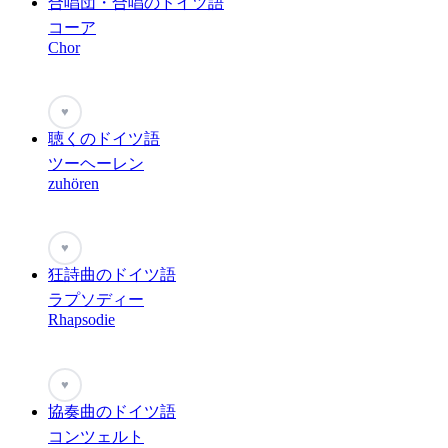
合唱団・合唱のドイツ語
コーア
Chor
♥
聴くのドイツ語
ツーヘーレン
zuhören
♥
狂詩曲のドイツ語
ラプソディー
Rhapsodie
♥
協奏曲のドイツ語
コンツェルト