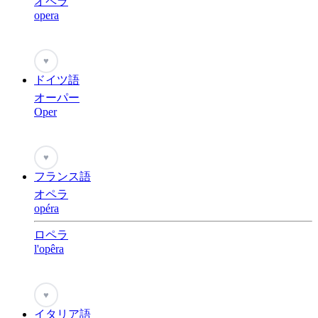
オペラ
opera
♥
ドイツ語
オーパー
Oper
♥
フランス語
オペラ
opéra
ロペラ
l'opêra
♥
イタリア語