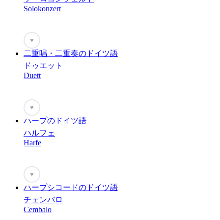
Solokonzert
♥
二重唱・二重奏のドイツ語
ドゥエット
Duett
♥
ハープのドイツ語
ハルフェ
Harfe
♥
ハープシコードのドイツ語
チェンバロ
Cembalo