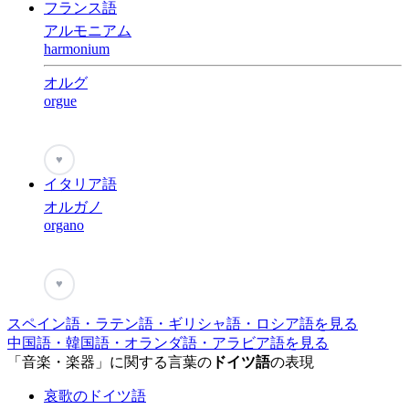
フランス語
アルモニアム
harmonium
オルグ
orgue
♥
イタリア語
オルガノ
organo
♥
スペイン語・ラテン語・ギリシャ語・ロシア語を見る
中国語・韓国語・オランダ語・アラビア語を見る
「音楽・楽器」に関する言葉の
ドイツ語
の表現
哀歌のドイツ語