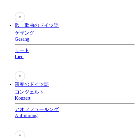
♥
歌・歌曲のドイツ語
ゲザング
Gesang
リート
Lied
♥
演奏のドイツ語
コンツェルト
Konzert
アオフフュールング
Aufführung
♥