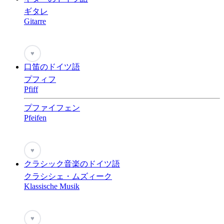
ギタレ
Gitarre
♥
口笛のドイツ語
プフィフ
Pfiff
プファイフェン
Pfeifen
♥
クラシック音楽のドイツ語
クラシシェ・ムズィーク
Klassische Musik
♥