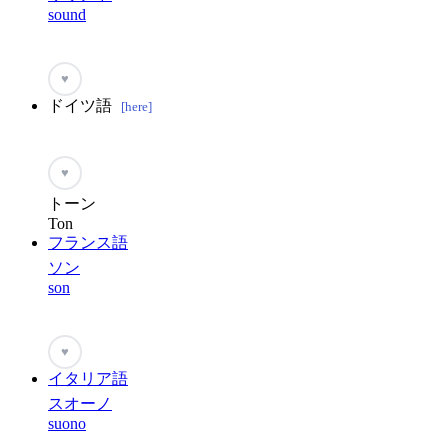
sound
♥
ドイツ語
[here]
♥
トーン
Ton
フランス語
ソン
son
♥
イタリア語
スオーノ
suono