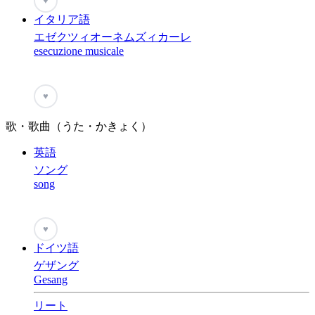
♥
イタリア語
エゼクツィオーネムズィカーレ
esecuzione musicale
♥
歌・歌曲（うた・かきょく）
英語
ソング
song
♥
ドイツ語
ゲザング
Gesang
リート