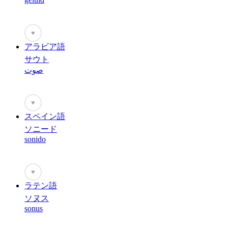
♥
アラビア語
サウト
صوت
♥
スペイン語
ソニード
sonido
♥
ラテン語
ソヌス
sonus