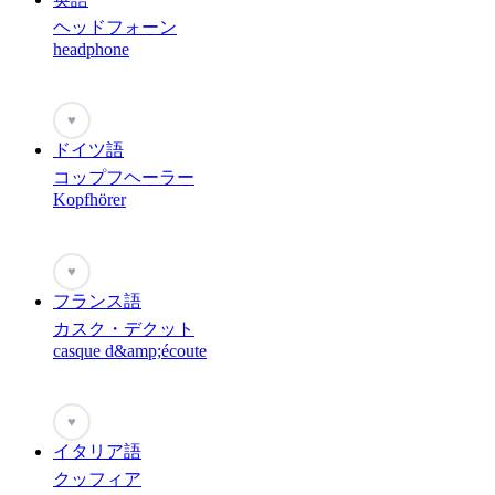
ヘッドフォーン
headphone
♥
ドイツ語
コップフヘーラー
Kopfhörer
♥
フランス語
カスク・デクット
casque d&amp;écoute
♥
イタリア語
クッフィア