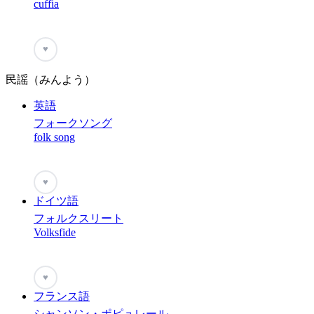
cuffia
♥
民謡（みんよう）
英語
フォークソング
folk song
♥
ドイツ語
フォルクスリート
Volksfide
♥
フランス語
シャンソン・ポピュレール