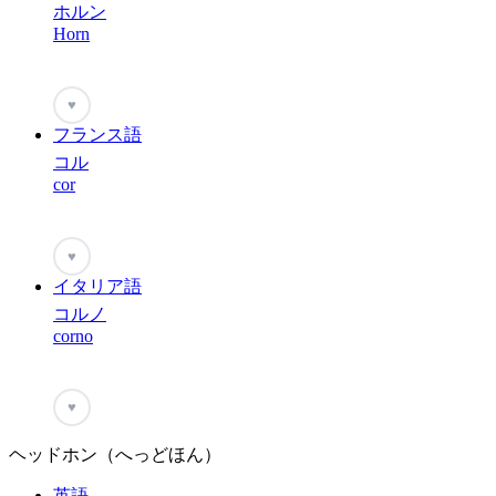
ホルン
Horn
♥
フランス語
コル
cor
♥
イタリア語
コルノ
corno
♥
ヘッドホン（へっどほん）
英語