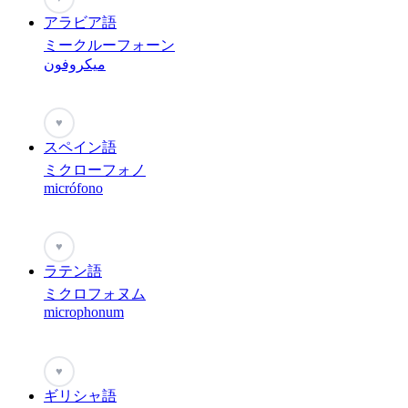
アラビア語
ミークルーフォーン
ميكروفون
♥
スペイン語
ミクローフォノ
micrófono
♥
ラテン語
ミクロフォヌム
microphonum
♥
ギリシャ語