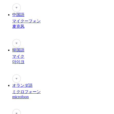
♥
中国語
マイクーフォン
麦克风
♥
韓国語
マイク
마이크
♥
オランダ語
ミクロフォーン
microfoon
♥