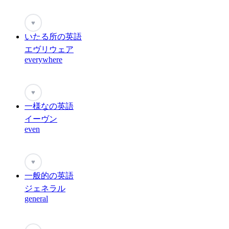
♥
いたる所の英語
エヴリウェア
everywhere
♥
一様なの英語
イーヴン
even
♥
一般的の英語
ジェネラル
general