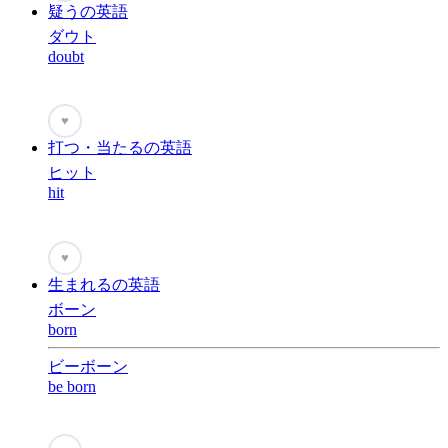
疑うの英語
ダウト
doubt
♥
打つ・当たるの英語
ヒット
hit
♥
生まれるの英語
ボーン
born
ビーボーン
be born