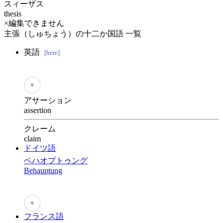
スィーザス
thesis
×編集できません
主張（しゅちょう）の十二か国語 一覧
英語
[here]
♥
アサーション
assertion
クレーム
claim
ドイツ語
ベハオプトゥング
Behauptung
♥
フランス語