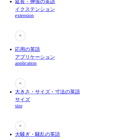
延長・伸張の英語
イクステンション
extension
♥
応用の英語
アプリケーション
application
♥
大きさ・サイズ・寸法の英語
サイズ
size
♥
大騒ぎ・騒乱の英語