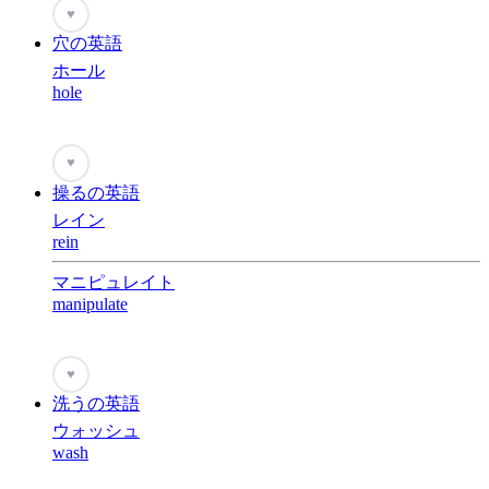
♥
穴の英語
ホール
hole
♥
操るの英語
レイン
rein
マニピュレイト
manipulate
♥
洗うの英語
ウォッシュ
wash