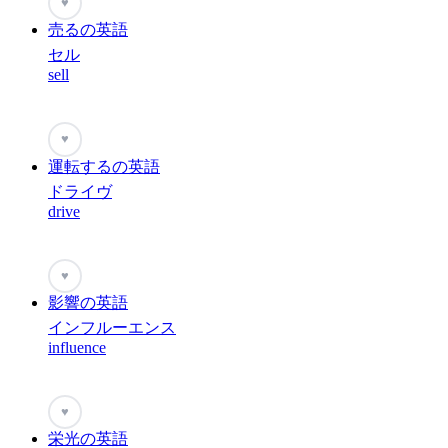
♥
売るの英語
セル
sell
♥
運転するの英語
ドライヴ
drive
♥
影響の英語
インフルーエンス
influence
♥
栄光の英語