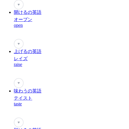
♥
開けるの英語
オープン
open
♥
上げるの英語
レイズ
raise
♥
味わうの英語
テイスト
taste
♥