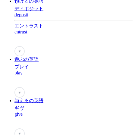
預けるの英語
ディポジット
deposit
エントラスト
entrust
♥
遊ぶの英語
プレイ
play
♥
与えるの英語
ギヴ
give
♥