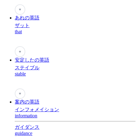
♥
あれの英語
ザット
that
♥
安定したの英語
ステイブル
stable
♥
案内の英語
インフォメイション
information
ガイダンス
guidance