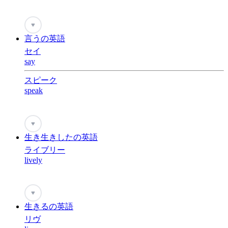
♥
言うの英語
セイ
say
スピーク
speak
♥
生き生きしたの英語
ライブリー
lively
♥
生きるの英語
リヴ