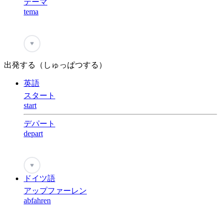
テーマ
tema
♥
出発する（しゅっぱつする）
英語
スタート
start
デパート
depart
♥
ドイツ語
アップファーレン
abfahren