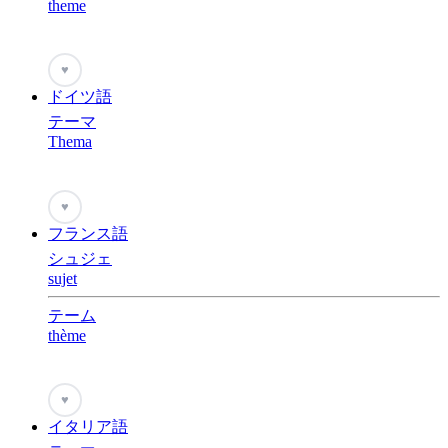
theme
♥
ドイツ語
テーマ
Thema
♥
フランス語
シュジェ
sujet
テーム
thème
♥
イタリア語