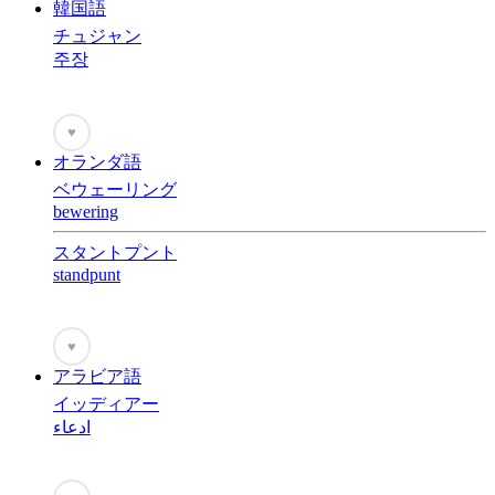
韓国語
チュジャン
주장
♥
オランダ語
ベウェーリング
bewering
スタントプント
standpunt
♥
アラビア語
イッディアー
ادعاء