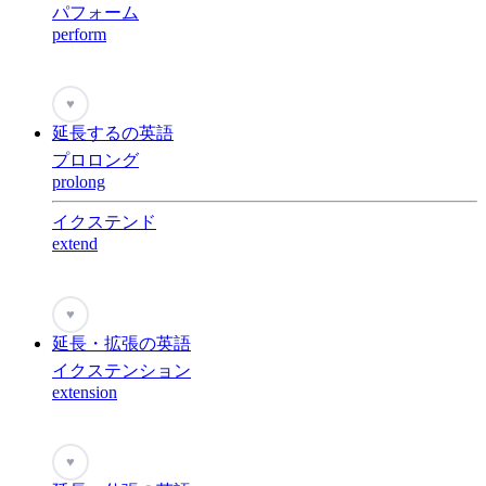
パフォーム
perform
♥
延長するの英語
プロロング
prolong
イクステンド
extend
♥
延長・拡張の英語
イクステンション
extension
♥