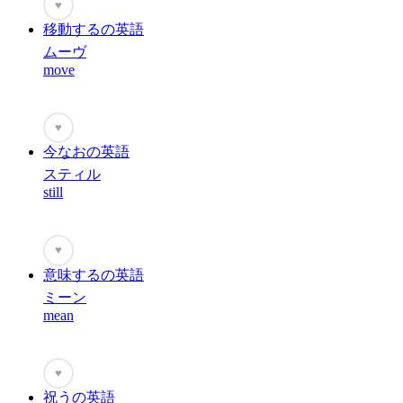
♥
移動するの英語
ムーヴ
move
♥
今なおの英語
スティル
still
♥
意味するの英語
ミーン
mean
♥
祝うの英語