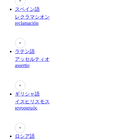
♥
スペイン語
レクラマシオン
reclamación
♥
ラテン語
アッセルティオ
assertio
♥
ギリシャ語
イスヒリスモス
ισχυρισμός
♥
ロシア語