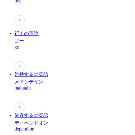
live
♥
行くの英語
ゴー
go
♥
維持するの英語
メインテイン
maintain
♥
依存するの英語
ディペンドオン
depend on