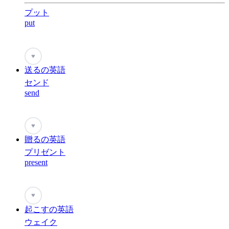
プット
put
♥
送るの英語
センド
send
♥
贈るの英語
プリゼント
present
♥
起こすの英語
ウェイク