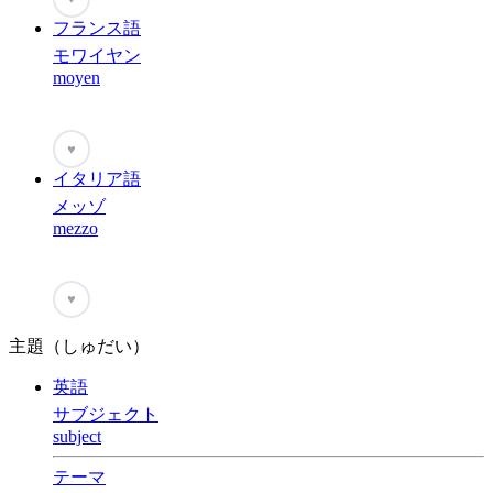
フランス語
モワイヤン
moyen
♥
イタリア語
メッゾ
mezzo
♥
主題（しゅだい）
英語
サブジェクト
subject
テーマ