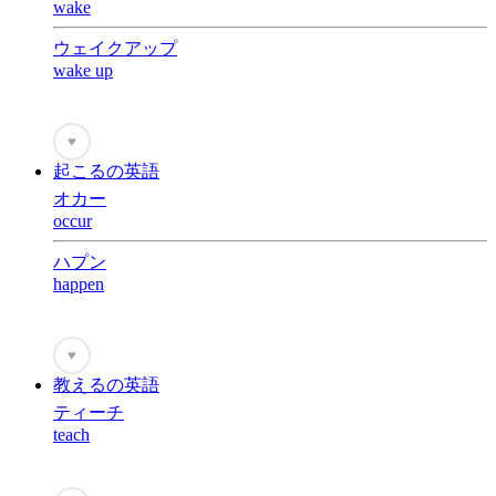
wake
ウェイクアップ
wake up
♥
起こるの英語
オカー
occur
ハプン
happen
♥
教えるの英語
ティーチ
teach