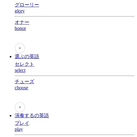
グローリー
glory
オナー
honor
♥
選ぶの英語
セレクト
select
チューズ
choose
♥
演奏するの英語
プレイ
play