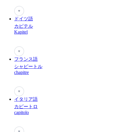
♥
ドイツ語
カピテル
Kapitel
♥
フランス語
シャピートル
chapitre
♥
イタリア語
カピートロ
capitolo
♥