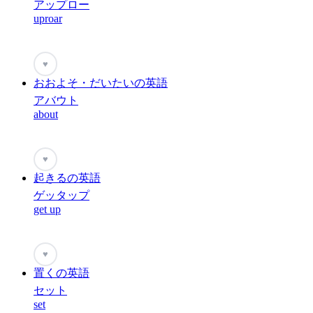
アップロー
uproar
♥
おおよそ・だいたいの英語
アバウト
about
♥
起きるの英語
ゲッタップ
get up
♥
置くの英語
セット
set