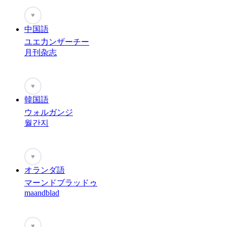
♥
中国語
ユエ力ンザーチー
月刊杂志
♥
韓国語
ウォルガンジ
월간지
♥
オランダ語
マーンドブラッドゥ
maandblad
♥