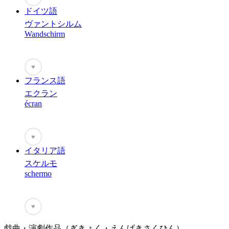
ドイツ語
ヴァントシルム
Wandschirm
♥
フランス語
エクラン
écran
♥
イタリア語
スケルモ
schermo
♥
戯曲・演劇作品（ぎきょく・えんげきさくひん）