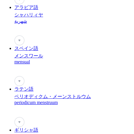
アラビア語
シャハリィヤ
شهرية
♥
スペイン語
メンスワール
mensual
♥
ラテン語
ペリオディクム・メーンストルウム
periodicum menstruum
♥
ギリシャ語