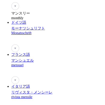
♥
マンスリー
monthly
ドイツ語
モーナツシュリフト
Monatsschrift
♥
フランス語
マンシュエル
mensuel
♥
イタリア語
リヴィスタ・メンシーレ
rivista mensile