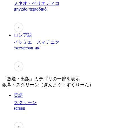
ミネオ・ペリオディコ
μηνιαίο περιοδικό
♥
ロシア語
イジミエースィチニク
ежемесячник
♥
「放送・出版」カテゴリの一部を表示
銀幕・スクリーン（ぎんまく・すくりーん）
英語
スクリーン
screen
♥