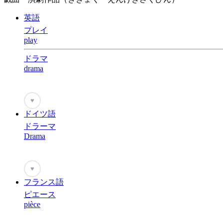
英語
プレイ
play
ドラマ
drama
♥
ドイツ語
ドラーマ
Drama
♥
フランス語
ピエース
pièce