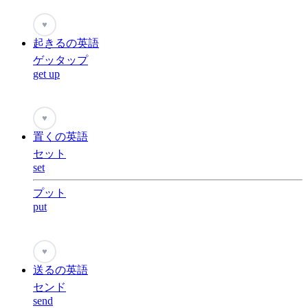
♥
起きるの英語
ゲッタップ
get up
♥
置くの英語
セット
set
プット
put
♥
送るの英語
センド
send