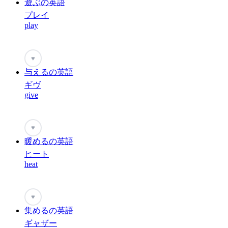
遊ぶの英語
プレイ
play
♥
与えるの英語
ギヴ
give
♥
暖めるの英語
ヒート
heat
♥
集めるの英語
ギャザー