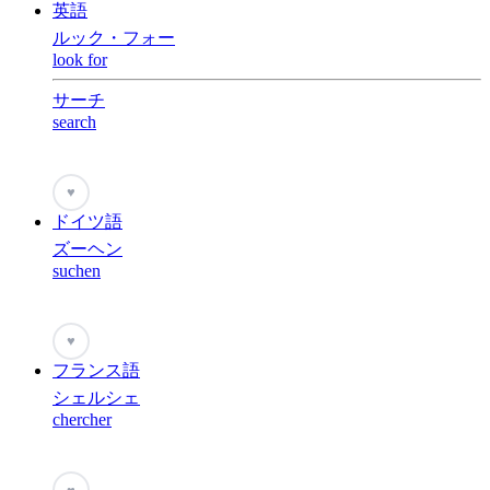
英語
ルック・フォー
look for
サーチ
search
♥
ドイツ語
ズーヘン
suchen
♥
フランス語
シェルシェ
chercher