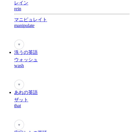
レイン
rein
マニピュレイト
manipulate
♥
洗うの英語
ウォッシュ
wash
♥
あれの英語
ザット
that
♥