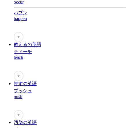
occur
ハプン
happen
♥
教えるの英語
ティーチ
teach
♥
押すの英語
プッシュ
push
♥
汚染の英語