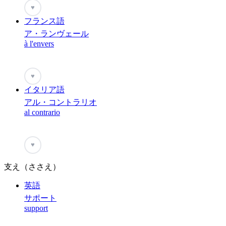
♥
フランス語
ア・ランヴェール
à l'envers
♥
イタリア語
アル・コントラリオ
al contrario
♥
支え（ささえ）
英語
サポート
support