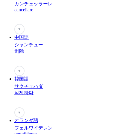
カンチェッラーレ
cancellare
♥
中国語
シャンチュー
删除
♥
韓国語
サクチェハダ
삭제하다
♥
オランダ語
フェルワイデレン
verwijderen