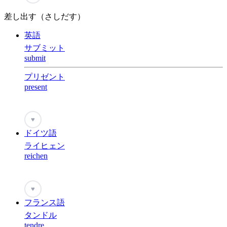
差し出す（さしだす）
英語
サブミット
submit
プリゼント
present
♥
ドイツ語
ライヒェン
reichen
♥
フランス語
タンドル
tendre