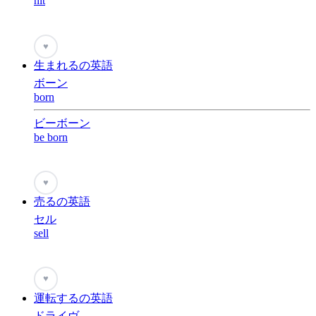
hit
♥
生まれるの英語
ボーン
born
ビーボーン
be born
♥
売るの英語
セル
sell
♥
運転するの英語
ドライヴ