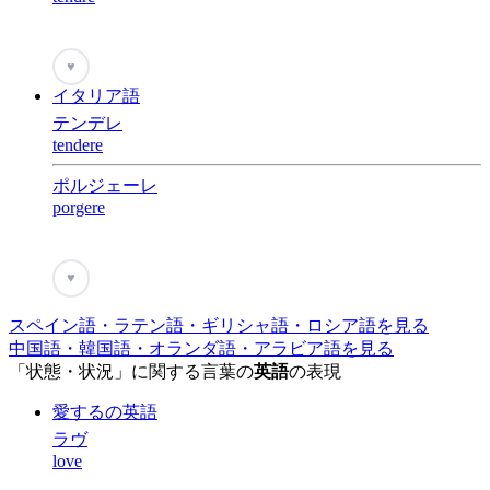
♥
イタリア語
テンデレ
tendere
ポルジェーレ
porgere
♥
スペイン語・ラテン語・ギリシャ語・ロシア語を見る
中国語・韓国語・オランダ語・アラビア語を見る
「状態・状況」に関する言葉の
英語
の表現
愛するの英語
ラヴ
love