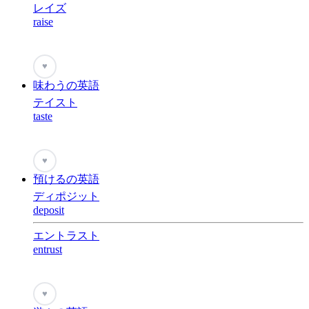
レイズ
raise
♥
味わうの英語
テイスト
taste
♥
預けるの英語
ディポジット
deposit
エントラスト
entrust
♥