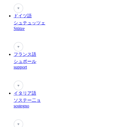
♥
ドイツ語
シュテュッツェ
Stütze
♥
フランス語
シュポール
support
♥
イタリア語
ソステー二ョ
sostegno
♥