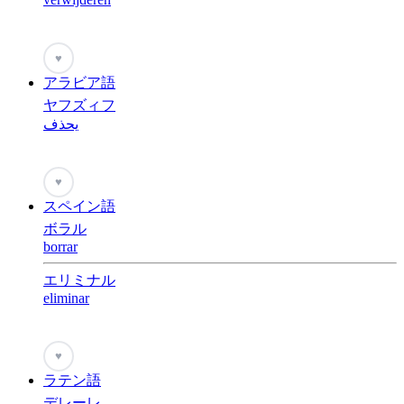
♥
アラビア語
ヤフズィフ
يحذف
♥
スペイン語
ボラル
borrar
エリミナル
eliminar
♥
ラテン語
デレーレ