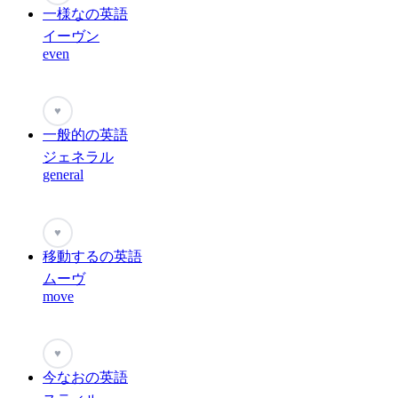
一様なの英語
イーヴン
even
♥
一般的の英語
ジェネラル
general
♥
移動するの英語
ムーヴ
move
♥
今なおの英語