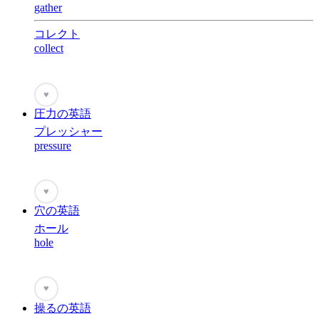
gather
コレクト
collect
♥
圧力の英語
プレッシャー
pressure
♥
穴の英語
ホール
hole
♥
操るの英語