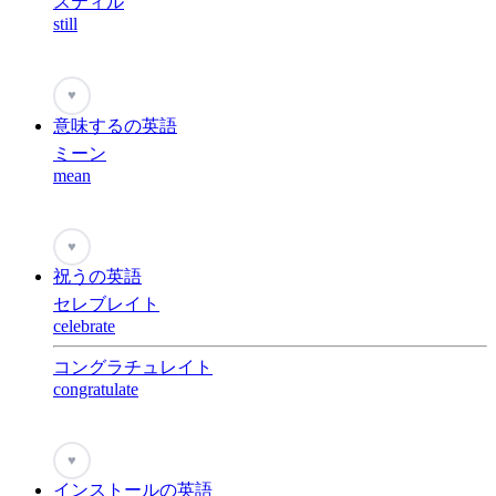
スティル
still
♥
意味するの英語
ミーン
mean
♥
祝うの英語
セレブレイト
celebrate
コングラチュレイト
congratulate
♥
インストールの英語