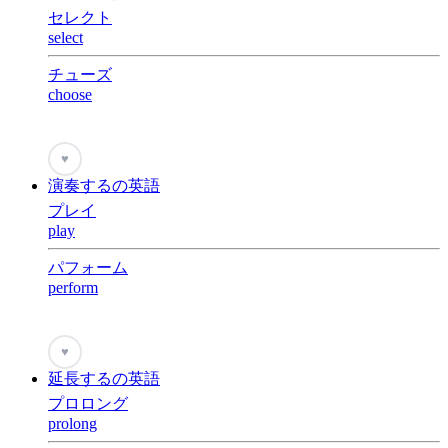
セレクト
select
チューズ
choose
♥
演奏するの英語
プレイ
play
パフォーム
perform
♥
延長するの英語
プロロング
prolong