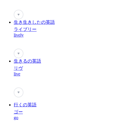
♥
生き生きしたの英語
ライブリー
lively
♥
生きるの英語
リヴ
live
♥
行くの英語
ゴー
go