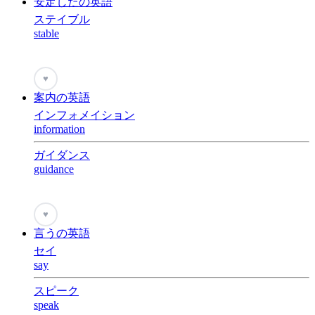
安定したの英語
ステイブル
stable
♥
案内の英語
インフォメイション
information
ガイダンス
guidance
♥
言うの英語
セイ
say
スピーク
speak