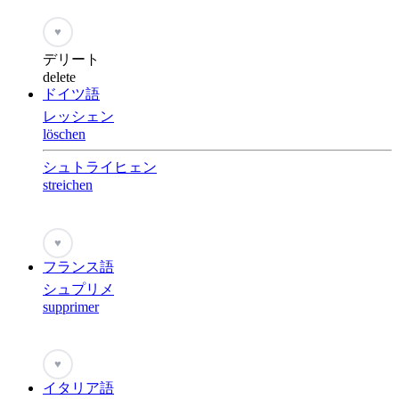
♥
デリート
delete
ドイツ語
レッシェン
löschen
シュトライヒェン
streichen
♥
フランス語
シュプリメ
supprimer
♥
イタリア語