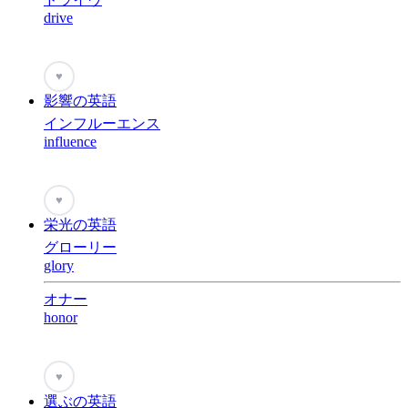
drive
♥
影響の英語
インフルーエンス
influence
♥
栄光の英語
グローリー
glory
オナー
honor
♥
選ぶの英語