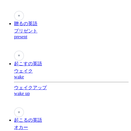
♥
贈るの英語
プリゼント
present
♥
起こすの英語
ウェイク
wake
ウェイクアップ
wake up
♥
起こるの英語
オカー