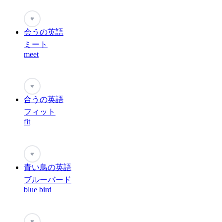
♥
会うの英語
ミート
meet
♥
合うの英語
フィット
fit
♥
青い鳥の英語
ブルーバード
blue bird
♥