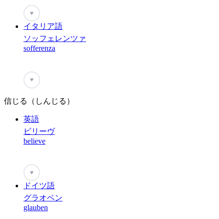
♥
イタリア語
ソッフェレンツァ
sofferenza
♥
信じる（しんじる）
英語
ビリーヴ
believe
♥
ドイツ語
グラオベン
glauben