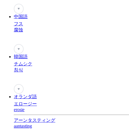
♥
中国語
フス
腐蚀
♥
韓国語
チムシク
침식
♥
オランダ語
エロージー
erosie
アーンタスティング
aantasting