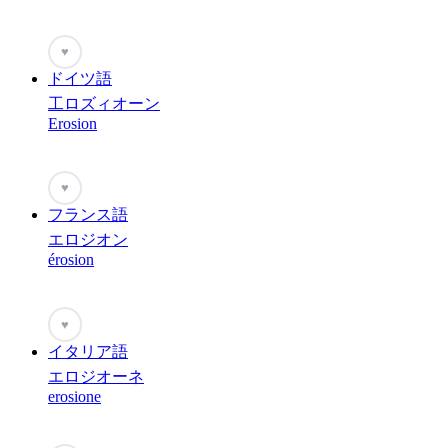
♥
ドイツ語
工ロズィオーン
Erosion
♥
フランス語
エロジオン
érosion
♥
イタリア語
エロジオーネ
erosione