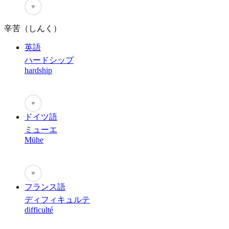
♥
辛苦（しんく）
英語
ハードシップ
hardship
♥
ドイツ語
ミューエ
Mühe
♥
フランス語
ディフィキュルテ
difficulté