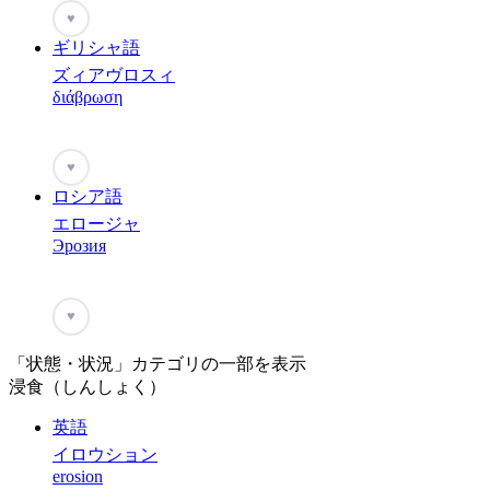
♥
ギリシャ語
ズィアヴロスィ
διάβρωση
♥
ロシア語
エロージャ
Эрозия
♥
「状態・状況」カテゴリの一部を表示
浸食（しんしょく）
英語
イロウション
erosion