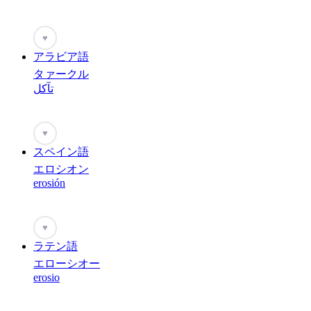
♥
アラビア語
タァークル
تآكل
♥
スペイン語
エロシオン
erosión
♥
ラテン語
エローシオー
erosio