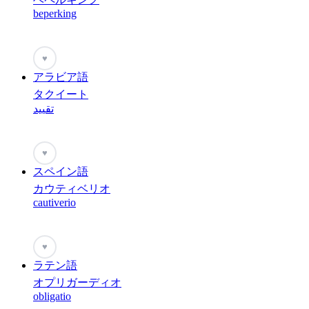
beperking
♥
アラビア語
タクイート
تقييد
♥
スペイン語
カウティベリオ
cautiverio
♥
ラテン語
オプリガーディオ
obligatio