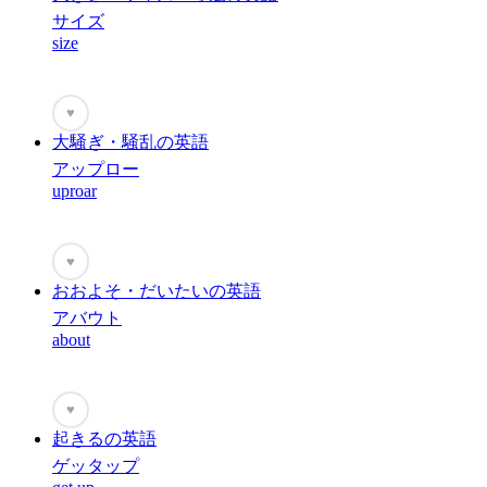
サイズ
size
♥
大騒ぎ・騒乱の英語
アップロー
uproar
♥
おおよそ・だいたいの英語
アバウト
about
♥
起きるの英語
ゲッタップ