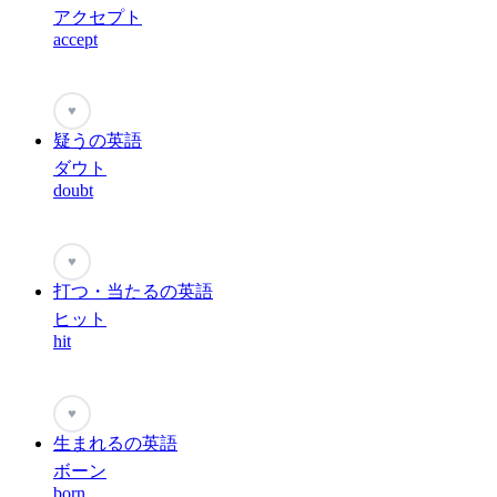
アクセプト
accept
♥
疑うの英語
ダウト
doubt
♥
打つ・当たるの英語
ヒット
hit
♥
生まれるの英語
ボーン
born