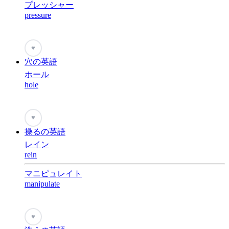
プレッシャー
pressure
♥
穴の英語
ホール
hole
♥
操るの英語
レイン
rein
マニピュレイト
manipulate
♥