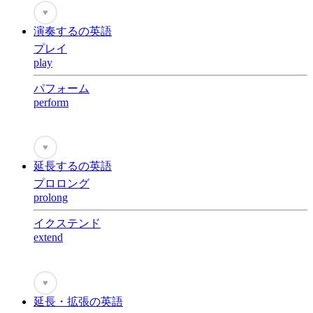
♥
演奏するの英語
プレイ
play
パフォーム
perform
♥
延長するの英語
プロロング
prolong
イクステンド
extend
♥
延長・拡張の英語