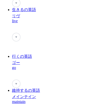
♥
生きるの英語
リヴ
live
♥
行くの英語
ゴー
go
♥
維持するの英語
メインテイン
maintain