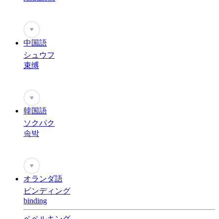
♥
中国語
シュウフ
束缚
♥
韓国語
ソクパク
속박
♥
オランダ語
ビンディング
binding
ベペルキング