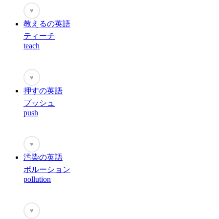
♥
教えるの英語
ティーチ
teach
♥
押すの英語
プッシュ
push
♥
汚染の英語
ポルーション
pollution
♥