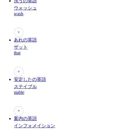
洗うの英語
ウォッシュ
wash
♥
あれの英語
ザット
that
♥
安定したの英語
ステイブル
stable
♥
案内の英語
インフォメイション