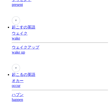
present
♥
起こすの英語
ウェイク
wake
ウェイクアップ
wake up
♥
起こるの英語
オカー
occur
ハプン
happen