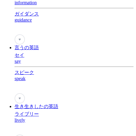
information
ガイダンス
guidance
♥
言うの英語
セイ
say
スピーク
speak
♥
生き生きしたの英語
ライブリー
lively