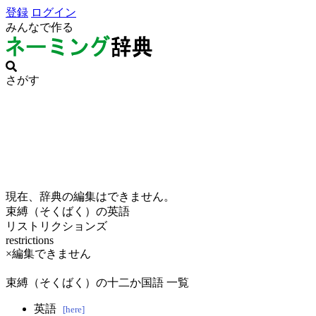
登録
ログイン
みんなで作る
さがす
現在、辞典の編集はできません。
束縛（そくばく）の英語
リストリクションズ
restrictions
×編集できません
束縛（そくばく）の十二か国語 一覧
英語
[here]