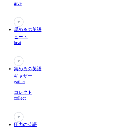
give
♥
暖めるの英語
ヒート
heat
♥
集めるの英語
ギャザー
gather
コレクト
collect
♥
圧力の英語