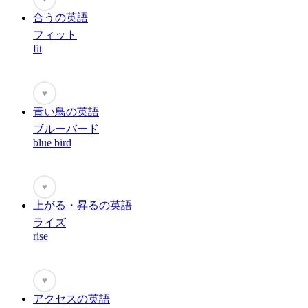
合うの英語
フィット
fit
♥
青い鳥の英語
ブルーバード
blue bird
♥
上がる・昇るの英語
ライズ
rise
♥
アクセスの英語