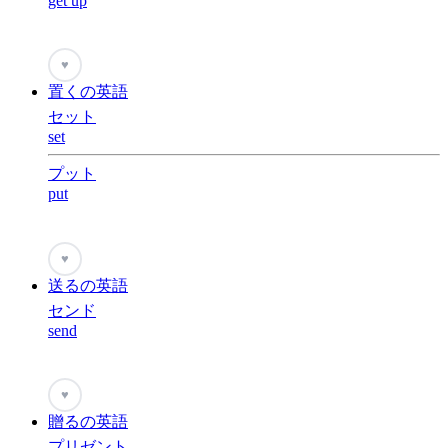
get up
♥
置くの英語
セット
set
プット
put
♥
送るの英語
センド
send
♥
贈るの英語
プリゼント