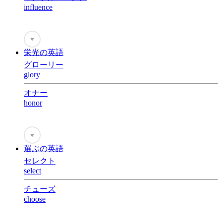
influence
♥
栄光の英語
グローリー
glory
オナー
honor
♥
選ぶの英語
セレクト
select
チューズ
choose