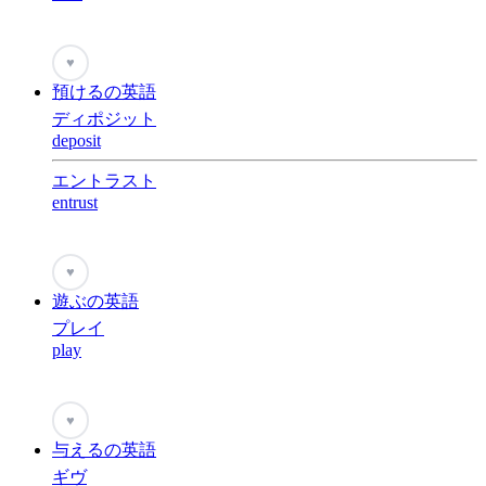
♥
預けるの英語
ディポジット
deposit
エントラスト
entrust
♥
遊ぶの英語
プレイ
play
♥
与えるの英語
ギヴ