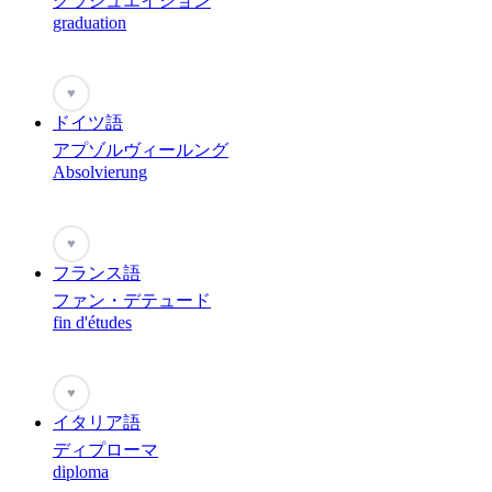
グラジュエイション
graduation
♥
ドイツ語
アプゾルヴィールング
Absolvierung
♥
フランス語
ファン・デテュード
fin d'études
♥
イタリア語
ディプローマ
diploma