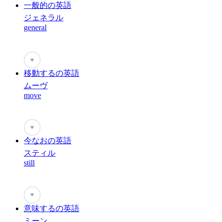
一般的の英語
ジェネラル
general
♥
移動するの英語
ムーヴ
move
♥
今なおの英語
スティル
still
♥
意味するの英語
ミーン