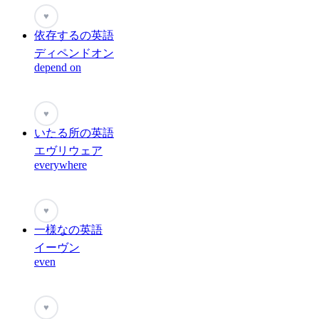
♥
依存するの英語
ディペンドオン
depend on
♥
いたる所の英語
エヴリウェア
everywhere
♥
一様なの英語
イーヴン
even
♥