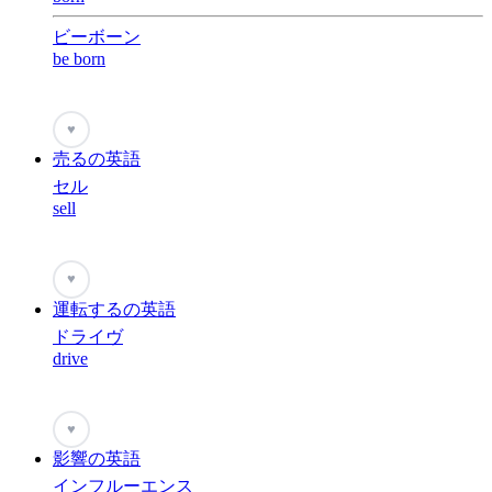
ビーボーン
be born
♥
売るの英語
セル
sell
♥
運転するの英語
ドライヴ
drive
♥
影響の英語
インフルーエンス