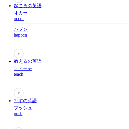
起こるの英語
オカー
occur
ハプン
happen
♥
教えるの英語
ティーチ
teach
♥
押すの英語
プッシュ
push