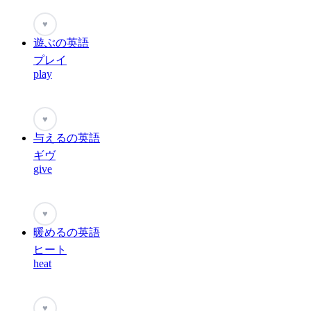
♥
遊ぶの英語
プレイ
play
♥
与えるの英語
ギヴ
give
♥
暖めるの英語
ヒート
heat
♥