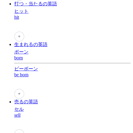
打つ・当たるの英語
ヒット
hit
♥
生まれるの英語
ボーン
born
ビーボーン
be born
♥
売るの英語
セル
sell