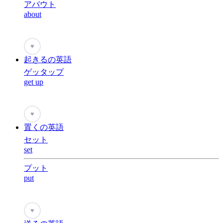
アバウト
about
♥
起きるの英語
ゲッタップ
get up
♥
置くの英語
セット
set
プット
put
♥