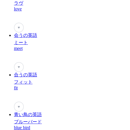
ラヴ
love
♥
会うの英語
ミート
meet
♥
合うの英語
フィット
fit
♥
青い鳥の英語
ブルーバード
blue bird