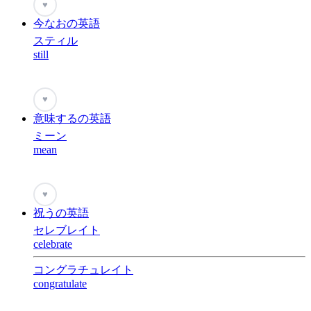
♥
今なおの英語
スティル
still
♥
意味するの英語
ミーン
mean
♥
祝うの英語
セレブレイト
celebrate
コングラチュレイト
congratulate