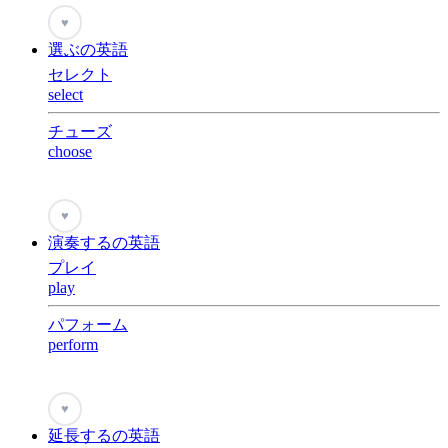
♥
選ぶの英語
セレクト
select
チューズ
choose
♥
演奏するの英語
プレイ
play
パフォーム
perform
♥
延長するの英語