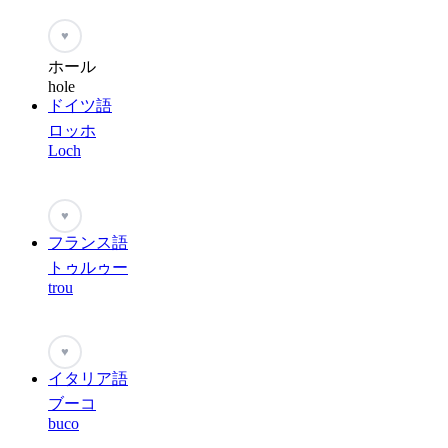
♥
ホール
hole
ドイツ語
ロッホ
Loch
♥
フランス語
トゥルゥー
trou
♥
イタリア語
ブーコ
buco