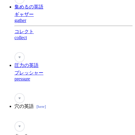
集めるの英語
ギャザー
gather
コレクト
collect
♥
圧力の英語
プレッシャー
pressure
♥
穴の英語
[here]
♥