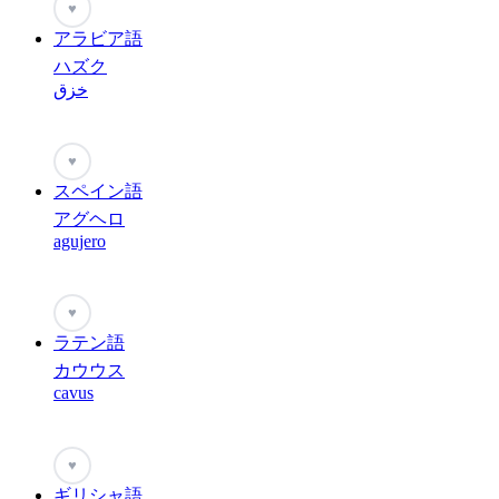
♥
アラビア語
ハズク
خزق
♥
スペイン語
アグヘロ
agujero
♥
ラテン語
カウウス
cavus
♥
ギリシャ語