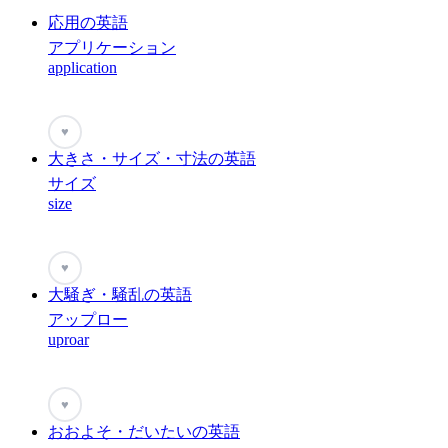
応用の英語
アプリケーション
application
♥
大きさ・サイズ・寸法の英語
サイズ
size
♥
大騒ぎ・騒乱の英語
アップロー
uproar
♥
おおよそ・だいたいの英語