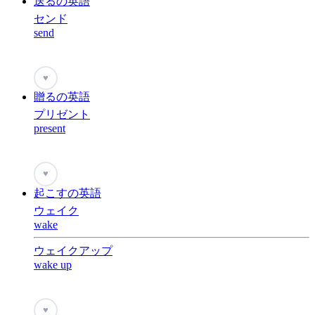
送るの英語
センド
send
♥
贈るの英語
プリゼント
present
♥
起こすの英語
ウェイク
wake
ウェイクアップ
wake up
♥