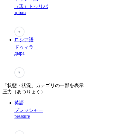
（現）トゥリパ
τρύπα
♥
ロシア語
ドゥィラー
дыра
♥
「状態・状況」カテゴリの一部を表示
圧力（あつりょく）
英語
プレッシャー
pressure