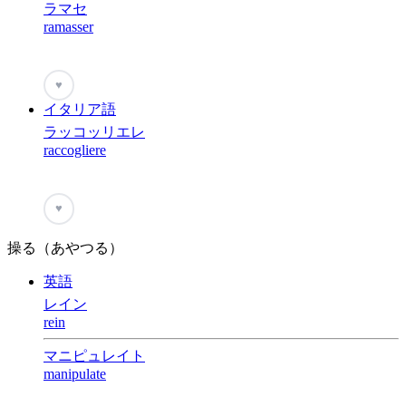
ラマセ
ramasser
♥
イタリア語
ラッコッリエレ
raccogliere
♥
操る（あやつる）
英語
レイン
rein
マニピュレイト
manipulate