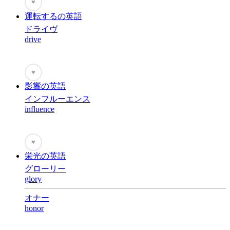
♥
運転するの英語
ドライヴ
drive
♥
影響の英語
インフルーエンス
influence
♥
栄光の英語
グローリー
glory
オナー
honor