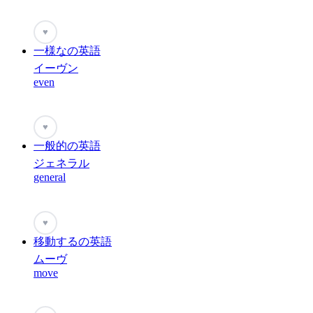
♥
一様なの英語
イーヴン
even
♥
一般的の英語
ジェネラル
general
♥
移動するの英語
ムーヴ
move