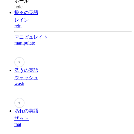
ホール
hole
操るの英語
レイン
rein
マニピュレイト
manipulate
♥
洗うの英語
ウォッシュ
wash
♥
あれの英語
ザット
that