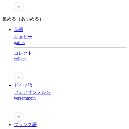
♥
集める（あつめる）
英語
ギャザー
gather
コレクト
collect
♥
ドイツ語
フェアザンメルン
versammeln
♥
フランス語