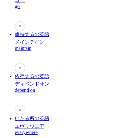
ゴー
go
♥
維持するの英語
メインテイン
maintain
♥
依存するの英語
ディペンドオン
depend on
♥
いたる所の英語
エヴリウェア
everywhere