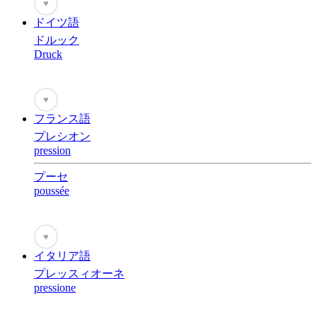
♥
ドイツ語
ドルック
Druck
♥
フランス語
プレシオン
pression
プーセ
poussée
♥
イタリア語
プレッスィオーネ
pressione