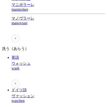
マニポラーレ
manipolare
マノヴラーレ
manovrare
♥
洗う（あらう）
英語
ウォッシュ
wash
♥
ドイツ語
ヴァッシェン
waschen