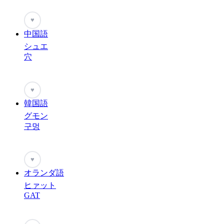
♥
中国語
シュエ
穴
♥
韓国語
グモン
구멍
♥
オランダ語
ヒァット
GAT