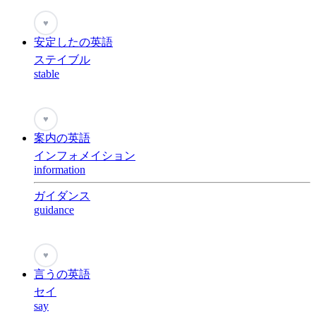
♥
安定したの英語
ステイブル
stable
♥
案内の英語
インフォメイション
information
ガイダンス
guidance
♥
言うの英語
セイ
say