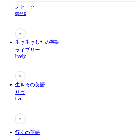
スピーク
speak
♥
生き生きしたの英語
ライブリー
lively
♥
生きるの英語
リヴ
live
♥
行くの英語