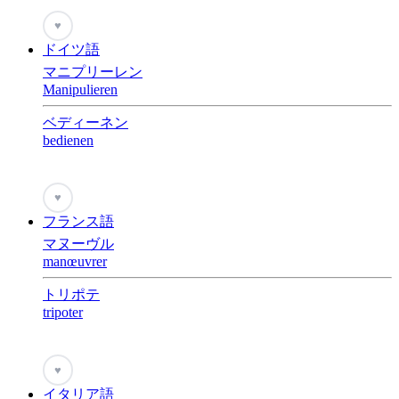
♥
ドイツ語
マニプリーレン
Manipulieren
ベディーネン
bedienen
♥
フランス語
マヌーヴル
manœuvrer
トリポテ
tripoter
♥
イタリア語