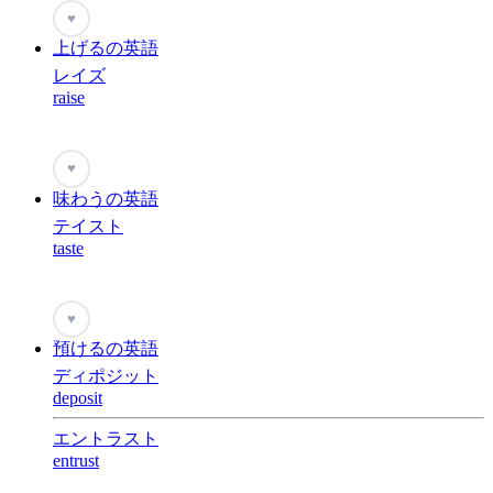
♥
上げるの英語
レイズ
raise
♥
味わうの英語
テイスト
taste
♥
預けるの英語
ディポジット
deposit
エントラスト
entrust