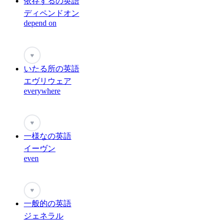
依存するの英語
ディペンドオン
depend on
♥
いたる所の英語
エヴリウェア
everywhere
♥
一様なの英語
イーヴン
even
♥
一般的の英語
ジェネラル