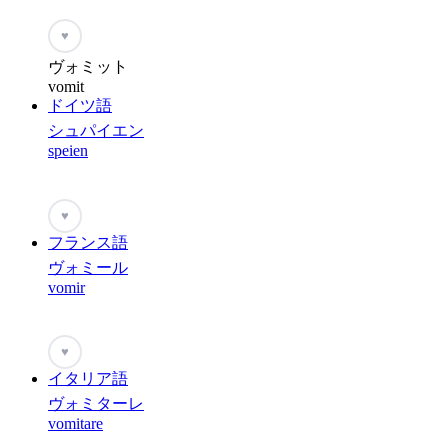
♥
ヴォミット
vomit
ドイツ語
シュパイエン
speien
♥
フランス語
ヴォミール
vomir
♥
イタリア語
ヴォミターレ
vomitare