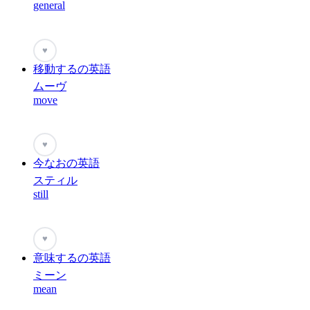
general
♥
移動するの英語
ムーヴ
move
♥
今なおの英語
スティル
still
♥
意味するの英語
ミーン
mean