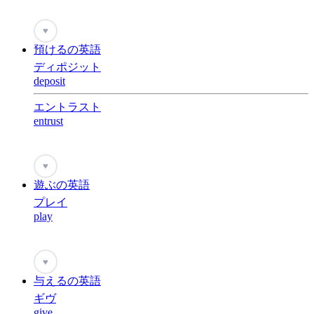
♥
預けるの英語
ディポジット
deposit
エントラスト
entrust
♥
遊ぶの英語
プレイ
play
♥
与えるの英語
ギヴ
give