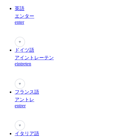
英語
エンター
enter
♥
ドイツ語
アイントレーテン
eintreten
♥
フランス語
アントレ
entrer
♥
イタリア語