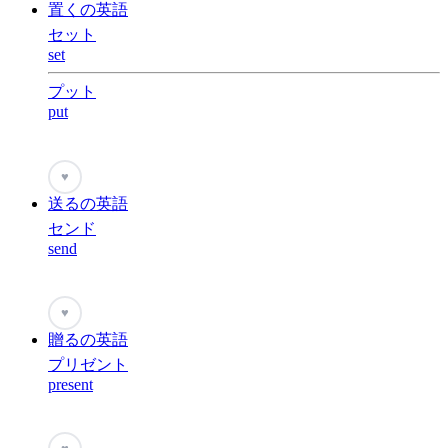
置くの英語
セット
set
プット
put
♥
送るの英語
センド
send
♥
贈るの英語
プリゼント
present