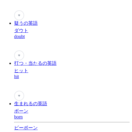
♥
疑うの英語
ダウト
doubt
♥
打つ・当たるの英語
ヒット
hit
♥
生まれるの英語
ボーン
born
ビーボーン