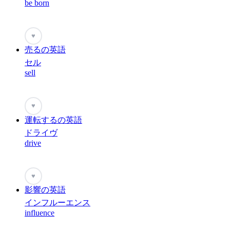
be born
♥
売るの英語
セル
sell
♥
運転するの英語
ドライヴ
drive
♥
影響の英語
インフルーエンス
influence