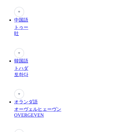
♥
中国語
トゥー
吐
♥
韓国語
トハダ
토하다
♥
オランダ語
オーヴェルヒェーヴン
OVERGEVEN