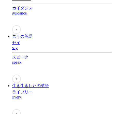
ガイダンス
guidance
♥
言うの英語
セイ
say
スピーク
speak
♥
生き生きしたの英語
ライブリー
lively
♥