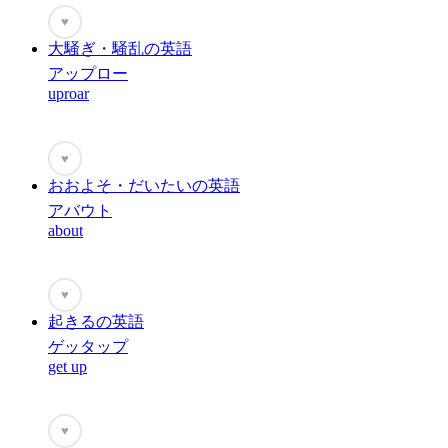
♥
大騒ぎ・騒乱の英語
アップロー
uproar
♥
おおよそ・だいたいの英語
アバウト
about
♥
起きるの英語
ゲッタップ
get up
♥