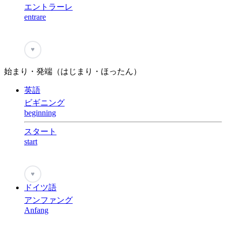
エントラーレ
entrare
♥
始まり・発端（はじまり・ほったん）
英語
ビギニング
beginning
スタート
start
♥
ドイツ語
アンファング
Anfang