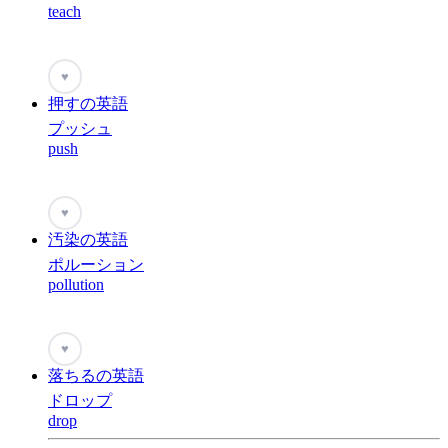
teach
♥
押すの英語
プッシュ
push
♥
汚染の英語
ポルーション
pollution
♥
落ちるの英語
ドロップ
drop