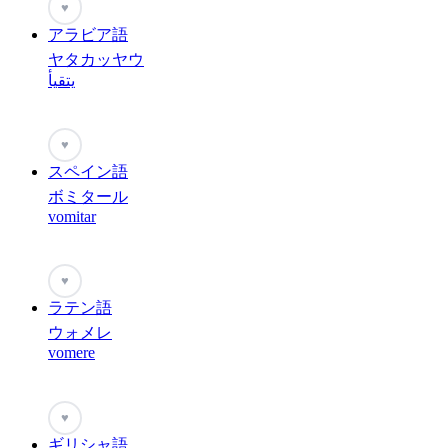
♥
アラビア語
ヤタカッヤウ
يتقيأ
♥
スペイン語
ボミタール
vomitar
♥
ラテン語
ウォメレ
vomere
♥
ギリシャ語