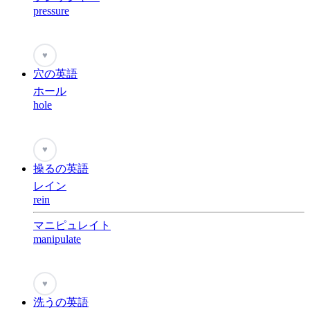
pressure
♥
穴の英語
ホール
hole
♥
操るの英語
レイン
rein
マニピュレイト
manipulate
♥
洗うの英語