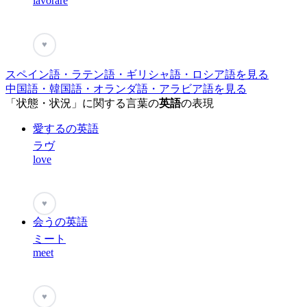
lavorare
♥
スペイン語・ラテン語・ギリシャ語・ロシア語を見る
中国語・韓国語・オランダ語・アラビア語を見る
「状態・状況」に関する言葉の
英語
の表現
愛するの英語
ラヴ
love
♥
会うの英語
ミート
meet
♥