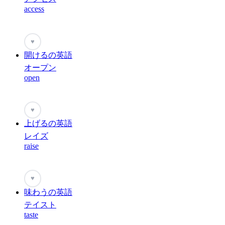
access
♥
開けるの英語
オープン
open
♥
上げるの英語
レイズ
raise
♥
味わうの英語
テイスト
taste