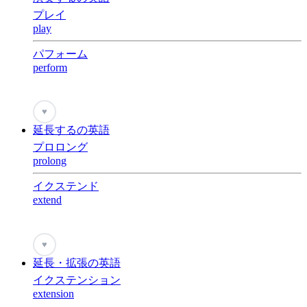
プレイ
play
パフォーム
perform
♥
延長するの英語
プロロング
prolong
イクステンド
extend
♥
延長・拡張の英語
イクステンション
extension