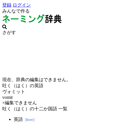
登録
ログイン
みんなで作る
さがす
現在、辞典の編集はできません。
吐く（はく）の英語
ヴォミット
vomit
×編集できません
吐く（はく）の十二か国語 一覧
英語
[here]