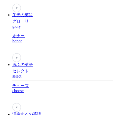
♥
栄光の英語
グローリー
glory
オナー
honor
♥
選ぶの英語
セレクト
select
チューズ
choose
♥
演奏するの英語