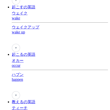
♥
起こすの英語
ウェイク
wake
ウェイクアップ
wake up
♥
起こるの英語
オカー
occur
ハプン
happen
♥
教えるの英語
ティーチ