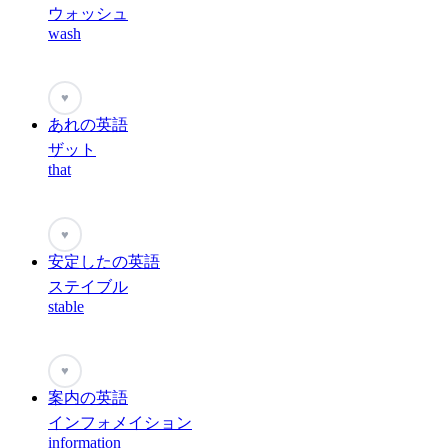
ウォッシュ
wash
♥
あれの英語
ザット
that
♥
安定したの英語
ステイブル
stable
♥
案内の英語
インフォメイション
information