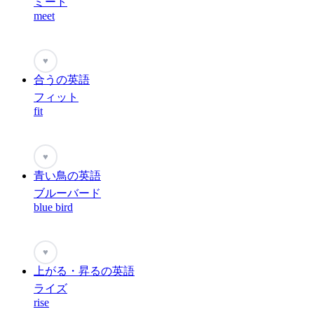
ミート
meet
♥
合うの英語
フィット
fit
♥
青い鳥の英語
ブルーバード
blue bird
♥
上がる・昇るの英語
ライズ
rise