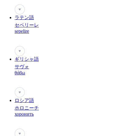
♥
ラテン語
セペリーレ
sepelire
♥
ギリシャ語
サヴォ
θάβω
♥
ロシア語
ホロニーチ
хоронить
♥