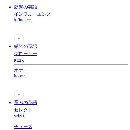
影響の英語
インフルーエンス
influence
♥
栄光の英語
グローリー
glory
オナー
honor
♥
選ぶの英語
セレクト
select
チューズ