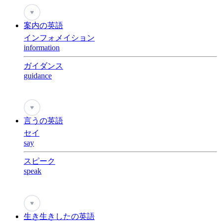
♥
案内の英語
インフォメイション
information
ガイダンス
guidance
♥
言うの英語
セイ
say
スピーク
speak
♥
生き生きしたの英語