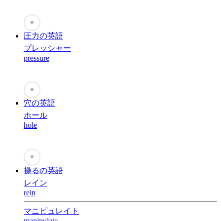
♥
圧力の英語
プレッシャー
pressure
♥
穴の英語
ホール
hole
♥
操るの英語
レイン
rein
マニピュレイト
manipulate