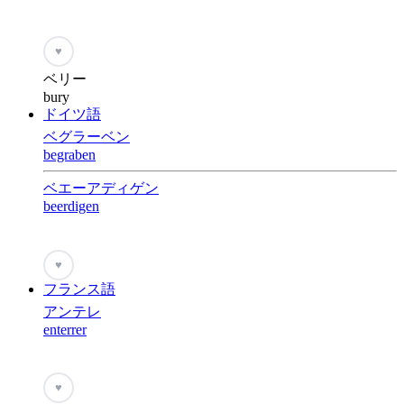
♥
ベリー
bury
ドイツ語
ベグラーベン
begraben
ベエーアディゲン
beerdigen
♥
フランス語
アンテレ
enterrer
♥