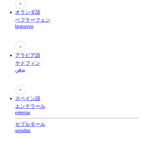
♥
オランダ語
ベフラーフェン
begraven
♥
アラビア語
ヤドフィン
يدفن
♥
スペイン語
エンテラール
enterrar
セプルタール
sepultar