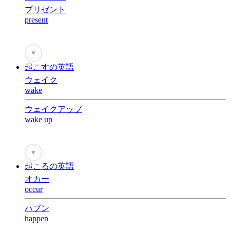
プリゼント
present
♥
起こすの英語
ウェイク
wake
ウェイクアップ
wake up
♥
起こるの英語
オカー
occur
ハプン
happen