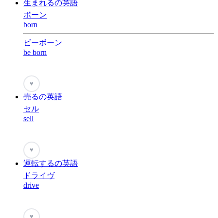
生まれるの英語
ボーン
born
ビーボーン
be born
♥
売るの英語
セル
sell
♥
運転するの英語
ドライヴ
drive
♥