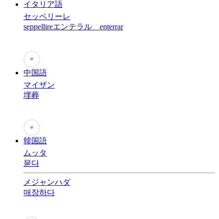
イタリア語
セッペリーレ
seppellireエンテラル enterrar
♥
中国語
マイザン
埋葬
♥
韓国語
ムッタ
묻다
メジャンハダ
매장하다