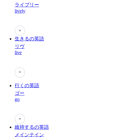
ライブリー
lively
♥
生きるの英語
リヴ
live
♥
行くの英語
ゴー
go
♥
維持するの英語
メインテイン