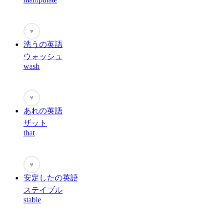
♥
洗うの英語
ウォッシュ
wash
♥
あれの英語
ザット
that
♥
安定したの英語
ステイブル
stable