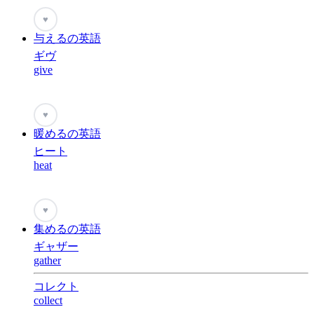
♥
与えるの英語
ギヴ
give
♥
暖めるの英語
ヒート
heat
♥
集めるの英語
ギャザー
gather
コレクト
collect