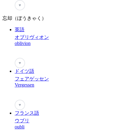
♥
忘却（ぼうきゃく）
英語
オブリヴィオン
oblivion
♥
ドイツ語
フェアゲッセン
Vergessen
♥
フランス語
ウブリ
oubli