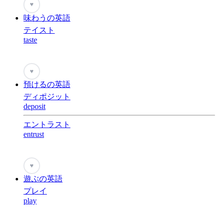
♥
味わうの英語
テイスト
taste
♥
預けるの英語
ディポジット
deposit
エントラスト
entrust
♥
遊ぶの英語
プレイ
play