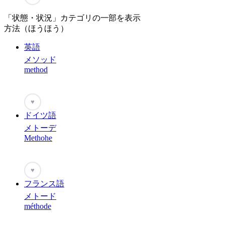
「状態・状況」カテゴリの一部を表示
方法（ほうほう）
英語
メソッド
method
♥
ドイツ語
メトーデ
Methohe
♥
フランス語
メトード
méthode