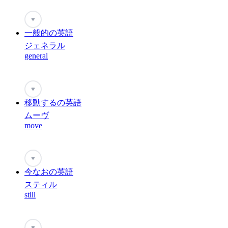
♥
一般的の英語
ジェネラル
general
♥
移動するの英語
ムーヴ
move
♥
今なおの英語
スティル
still
♥