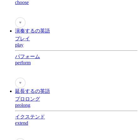
choose
♥
演奏するの英語
プレイ
play
パフォーム
perform
♥
延長するの英語
プロロング
prolong
イクステンド
extend