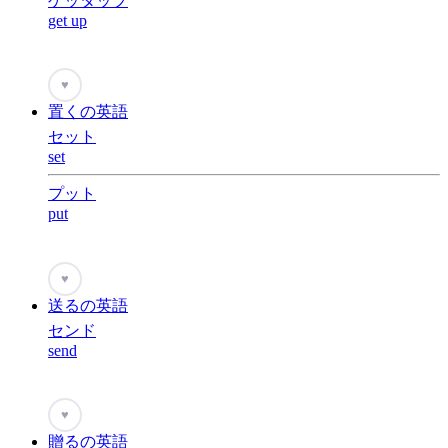
ゲッタップ
get up
♥
置くの英語
セット
set
プット
put
♥
送るの英語
センド
send
♥
贈るの英語