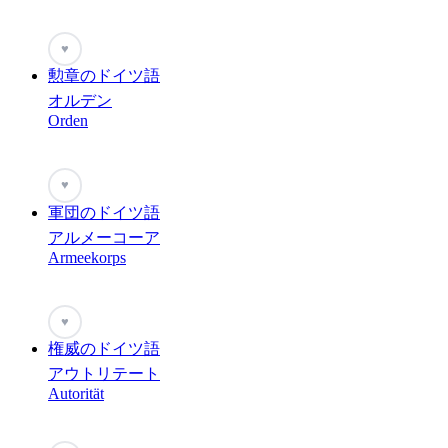
♥
勲章のドイツ語
オルデン
Orden
♥
軍団のドイツ語
アルメーコーア
Armeekorps
♥
権威のドイツ語
アウトリテート
Autorität