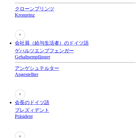
クローンプリンツ
Kronprinz
♥
会社員（給与生活者）のドイツ語
ゲハルツエンプフェンガー
Gehaltsempfänger
アンゲシュテルター
Angestellter
♥
会長のドイツ語
プレズィデント
Präsident
♥