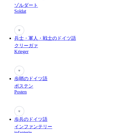
ゾルダート
Soldat
♥
兵士・軍人・戦士のドイツ語
クリーガァ
Krieger
♥
歩哨のドイツ語
ポステン
Posten
♥
歩兵のドイツ語
インファンテリー
infanterie