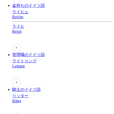
金持ちのドイツ語
ライヒェ
Reiche
ライヒ
Reich
♥
管理職のドイツ語
ライトゥング
Leitung
♥
騎士のドイツ語
リッター
Ritter