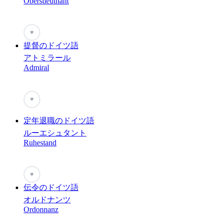
Oberstleutnant
♥
提督のドイツ語
アトミラール
Admiral
♥
定年退職のドイツ語
ルーエシュタント
Ruhestand
♥
伝令のドイツ語
オルドナンツ
Ordonnanz