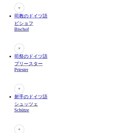
♥
司教のドイツ語
ビショフ
Bischof
♥
司祭のドイツ語
プリースター
Priester
♥
射手のドイツ語
シュッツェ
Schütze
♥