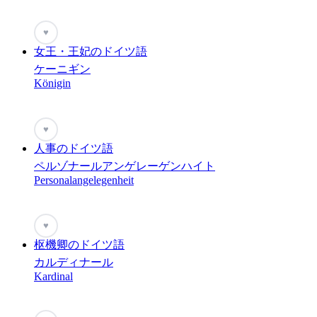
♥
女王・王妃のドイツ語
ケーニギン
Königin
♥
人事のドイツ語
ペルゾナールアンゲレーゲンハイト
Personalangelegenheit
♥
枢機卿のドイツ語
カルディナール
Kardinal