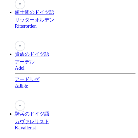
♥
騎士団のドイツ語
リッターオルデン
Ritterorden
♥
貴族のドイツ語
アーデル
Adel
アードリゲ
Adlige
♥
騎兵のドイツ語
カヴァレリスト
Kavallerist