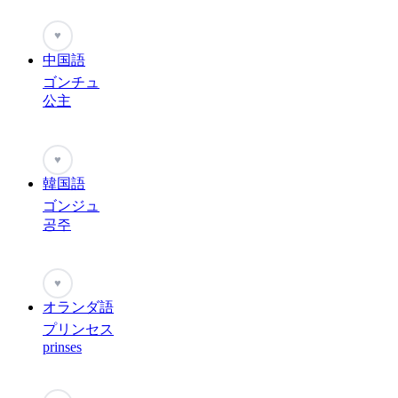
♥
中国語
ゴンチュ
公主
♥
韓国語
ゴンジュ
공주
♥
オランダ語
プリンセス
prinses