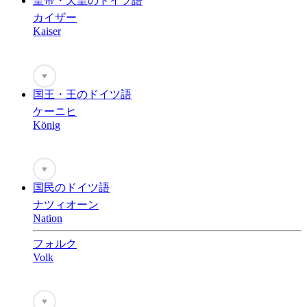
皇帝・天皇のドイツ語
カイザー
Kaiser
♥
国王・王のドイツ語
ケーニヒ
König
♥
国民のドイツ語
ナツィオーン
Nation
フォルク
Volk
♥