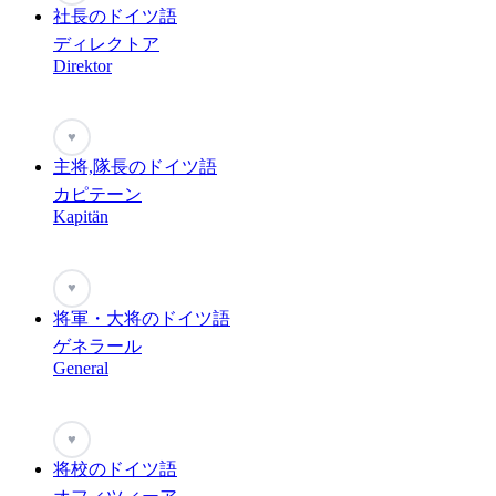
社長のドイツ語
ディレクトア
Direktor
♥
主将,隊長のドイツ語
カピテーン
Kapitän
♥
将軍・大将のドイツ語
ゲネラール
General
♥
将校のドイツ語