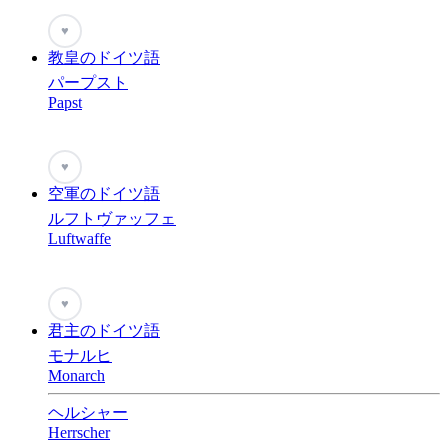
♥
教皇のドイツ語
パープスト
Papst
♥
空軍のドイツ語
ルフトヴァッフェ
Luftwaffe
♥
君主のドイツ語
モナルヒ
Monarch
ヘルシャー
Herrscher