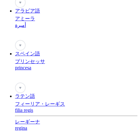
♥
アラビア語
アミーラ
أميرة
♥
スペイン語
プリンセッサ
princesa
♥
ラテン語
フィーリア・レーギス
filia regis
レーギーナ
regina