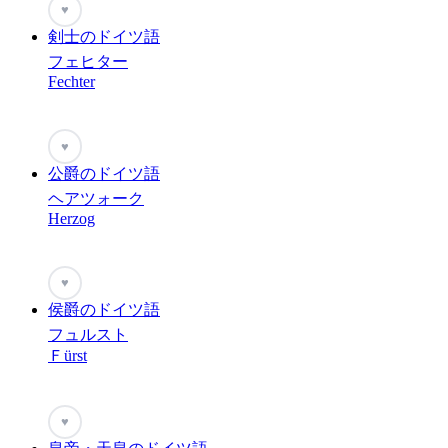
♥
剣士のドイツ語
フェヒター
Fechter
♥
公爵のドイツ語
ヘアツォーク
Herzog
♥
侯爵のドイツ語
フュルスト
Ｆürst
♥