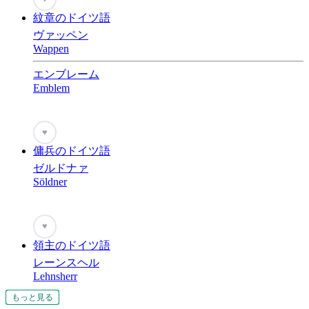
紋章のドイツ語
ヴァッペン
Wappen
エンブレーム
Emblem
♥
傭兵のドイツ語
ゼルドナァ
Söldner
♥
領主のドイツ語
レーンスヘル
Lehnsherr
もっと見る
もっと見る
もっと見る
もっと見る
もっと見る
もっと見る
もっと見る
もっと見る
もっと見る
もっと見る
もっと見る