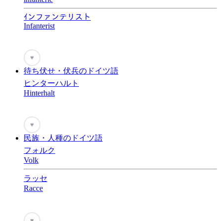
ｲンファンテリスト
Infanterist
♥
待ち伏せ・伏兵のドイツ語
ヒンターハルト
Hinterhalt
♥
民族・人種のドイツ語
フォルク
Volk
ラッセ
Racce
♥