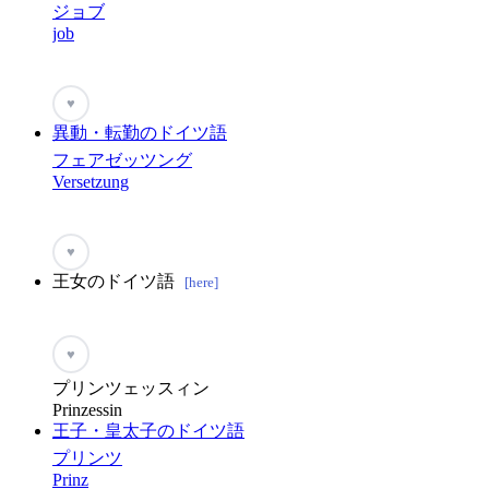
ジョブ
job
♥
異動・転勤のドイツ語
フェアゼッツング
Versetzung
♥
王女のドイツ語
[here]
♥
プリンツェッスィン
Prinzessin
王子・皇太子のドイツ語
プリンツ
Prinz