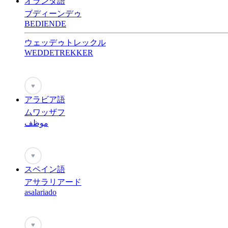
オランダ語
ブディーンデゥ
BEDIENDE
ウェッデゥトレックル
WEDDETREKKER
♥
アラビア語
ムワッザフ
موظف
♥
スペイン語
アサラリアード
asalariado
♥