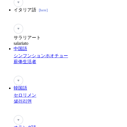
♥
イタリア語
[here]
♥
サラリアート
salariato
中国語
シンフンションホオチョー
薪俸生活者
♥
韓国語
セロリメン
샐러리맨
♥