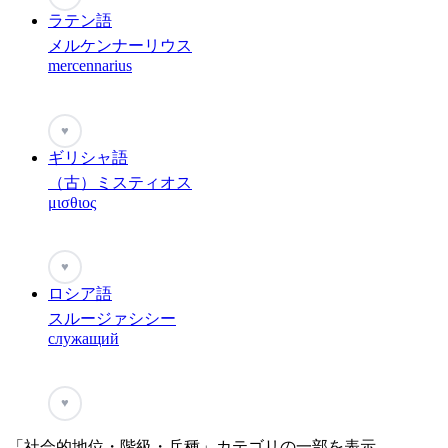
ラテン語
メルケンナーリウス
mercennarius
♥
ギリシャ語
（古）ミスティオス
μισθιος
♥
ロシア語
スルージァシシー
служащий
♥
「社会的地位・階級・兵種」カテゴリの一部を表示