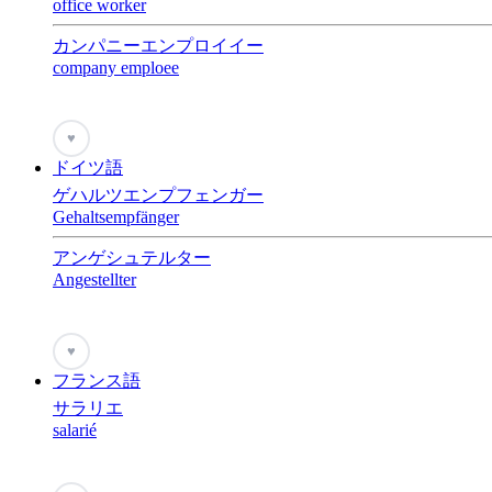
office worker
カンパニーエンプロイイー
company emploee
♥
ドイツ語
ゲハルツエンプフェンガー
Gehaltsempfänger
アンゲシュテルター
Angestellter
♥
フランス語
サラリエ
salarié