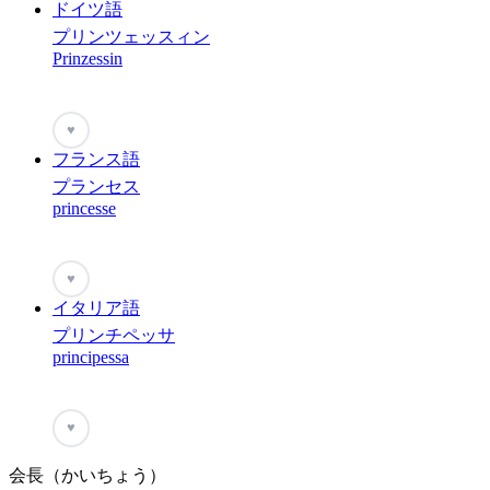
ドイツ語
プリンツェッスィン
Prinzessin
♥
フランス語
プランセス
princesse
♥
イタリア語
プリンチペッサ
principessa
♥
会長（かいちょう）