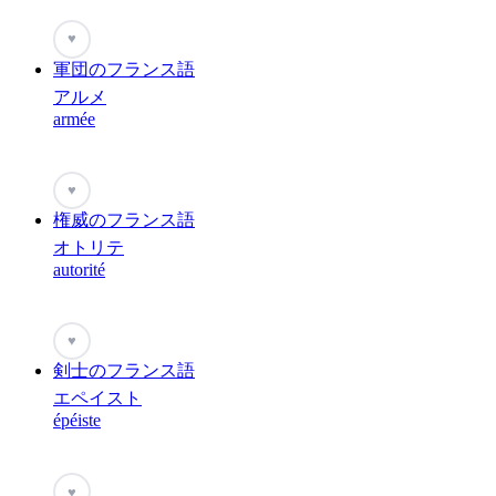
♥
軍団のフランス語
アルメ
armée
♥
権威のフランス語
オトリテ
autorité
♥
剣士のフランス語
エペイスト
épéiste
♥