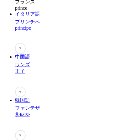
プランス
prince
イタリア語
プリンチペ
principe
♥
中国語
ワンズ
王子
♥
韓国語
ファンテザ
황태자
♥