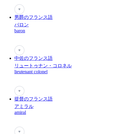
♥
男爵のフランス語
バロン
baron
♥
中佐のフランス語
リュートゥナン・コロネル
lieutenant colonel
♥
提督のフランス語
アミラル
amiral
♥