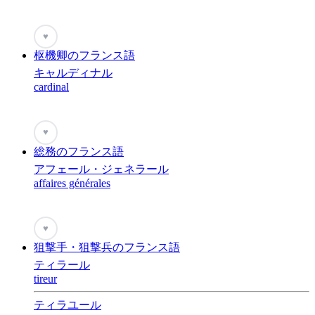
♥
枢機卿のフランス語
キャルディナル
cardinal
♥
総務のフランス語
アフェール・ジェネラール
affaires générales
♥
狙撃手・狙撃兵のフランス語
ティラール
tireur
ティラユール