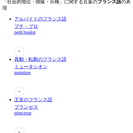
「社会的地位・階級・兵種」に関する言葉の
フランス語
の表
現
アルバイトのフランス語
プチ・ブロ
petit boulot
♥
異動・転勤のフランス語
ミュータシオン
mutation
♥
王女のフランス語
プランセス
princesse
♥