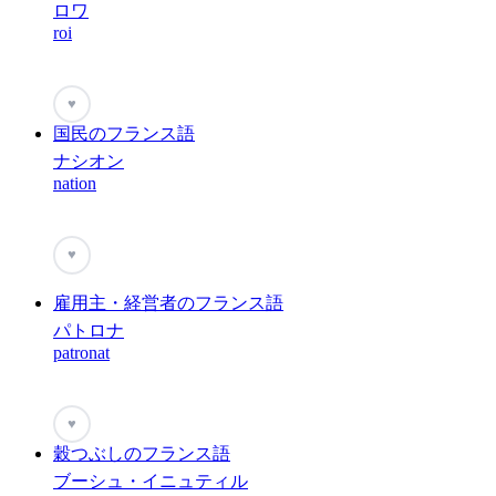
ロワ
roi
♥
国民のフランス語
ナシオン
nation
♥
雇用主・経営者のフランス語
パトロナ
patronat
♥
穀つぶしのフランス語
ブーシュ・イニュティル