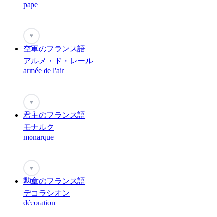
pape
♥
空軍のフランス語
アルメ・ド・レール
armée de l'air
♥
君主のフランス語
モナルク
monarque
♥
勲章のフランス語
デコラシオン
décoration