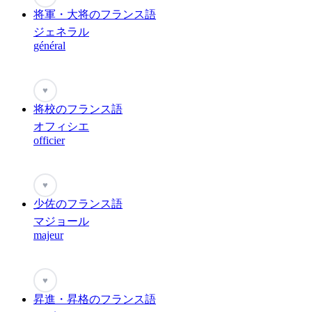
将軍・大将のフランス語
ジェネラル
général
♥
将校のフランス語
オフィシエ
officier
♥
少佐のフランス語
マジョール
majeur
♥
昇進・昇格のフランス語