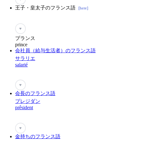
王子・皇太子のフランス語
[here]
♥
プランス
prince
会社員（給与生活者）のフランス語
サラリエ
salarié
♥
会長のフランス語
プレジダン
prêsident
♥
金持ちのフランス語