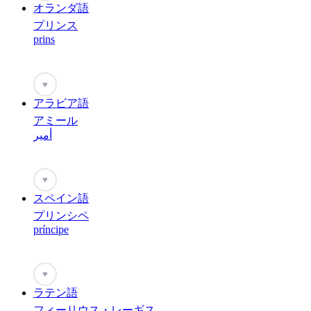
オランダ語
プリンス
prins
♥
アラビア語
アミール
أمير
♥
スペイン語
プリンシペ
príncipe
♥
ラテン語
フィーリウス・レーギス