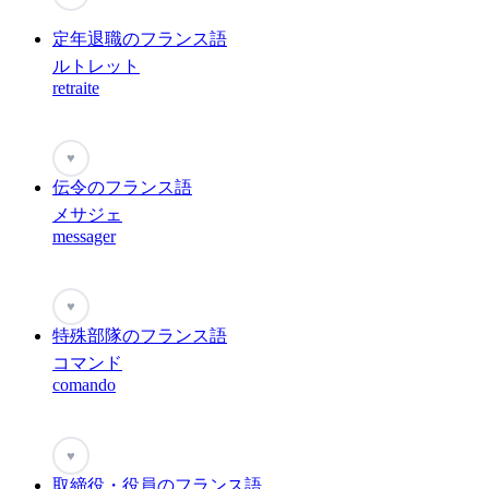
定年退職のフランス語
ルトレット
retraite
♥
伝令のフランス語
メサジェ
messager
♥
特殊部隊のフランス語
コマンド
comando
♥
取締役・役員のフランス語