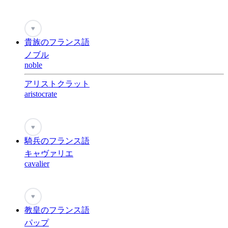
♥
貴族のフランス語
ノブル
noble
アリストクラット
aristocrate
♥
騎兵のフランス語
キャヴァリエ
cavalier
♥
教皇のフランス語
パップ