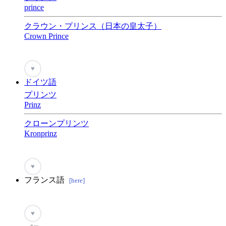
prince
クラウン・プリンス（日本の皇太子）
Crown Prince
♥
ドイツ語
プリンツ
Prinz
クローンプリンツ
Kronprinz
♥
フランス語
[here]
♥