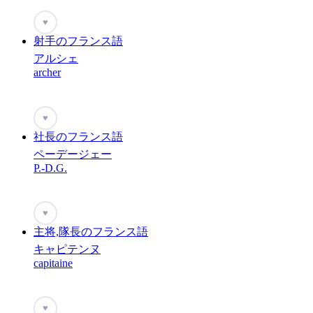
♥
射手のフランス語
アルシェ
archer
♥
社長のフランス語
ペーデージェー
P.-D.G.
♥
主将,隊長のフランス語
キャピテンヌ
capitaine
♥