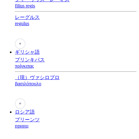
filius regis
レーグルス
regulus
♥
ギリシャ語
プリンキパス
πρίγκιπας
（現）ヴァシロプロ
βασιλόπουλο
♥
ロシア語
プリーンツ
принц