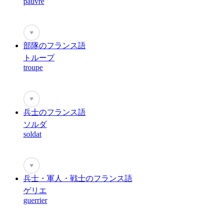
pauvre
♥
部隊のフランス語
トループ
troupe
♥
兵士のフランス語
ソルダ
soldat
♥
兵士・軍人・戦士のフランス語
ゲリエ
guerrier