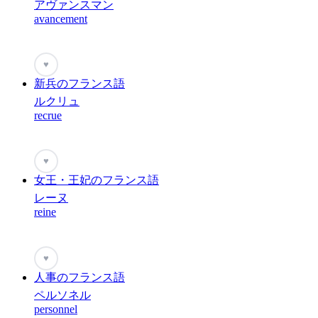
アヴァンスマン
avancement
♥
新兵のフランス語
ルクリュ
recrue
♥
女王・王妃のフランス語
レーヌ
reine
♥
人事のフランス語
ペルソネル
personnel