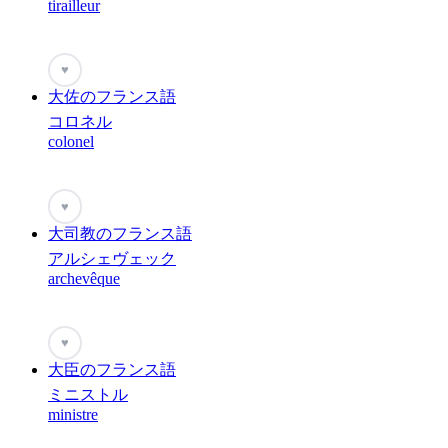
tirailleur
♥
大佐のフランス語
コロネル
colonel
♥
大司教のフランス語
アルシェヴェック
archevêque
♥
大臣のフランス語
ミニストル
ministre