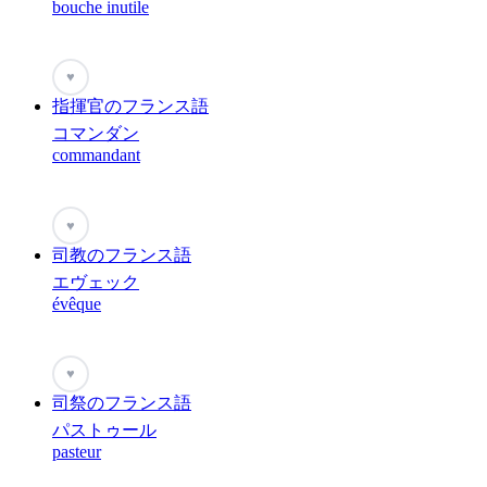
bouche inutile
♥
指揮官のフランス語
コマンダン
commandant
♥
司教のフランス語
エヴェック
évêque
♥
司祭のフランス語
パストゥール
pasteur