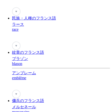
♥
民族・人種のフランス語
ラース
race
♥
紋章のフランス語
ブラゾン
blason
アンブレーム
embléme
♥
傭兵のフランス語
メルセネール
mercenaire