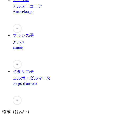
アルメーコーア
Armeekorps
♥
フランス語
アルメ
armée
♥
イタリア語
コルポ・ダルマータ
corpo d'armata
♥
権威（けんい）