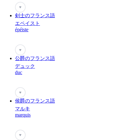
♥
剣士のフランス語
エペイスト
épéiste
♥
公爵のフランス語
デュック
duc
♥
侯爵のフランス語
マルキ
marquis
♥