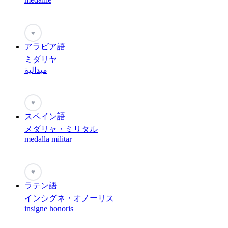
♥
アラビア語
ミダリヤ
ميدالية
♥
スペイン語
メダリャ・ミリタル
medalla militar
♥
ラテン語
インシグネ・オノーリス
insigne honoris