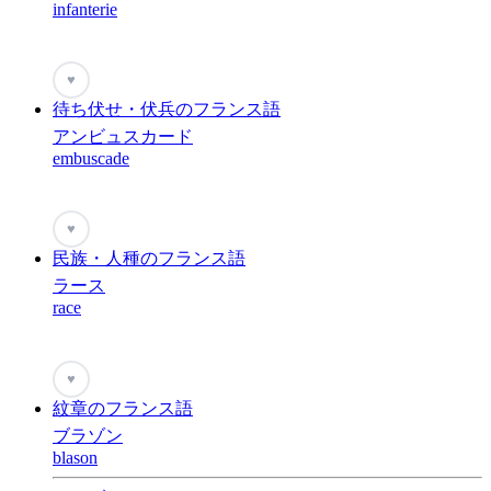
infanterie
♥
待ち伏せ・伏兵のフランス語
アンビュスカード
embuscade
♥
民族・人種のフランス語
ラース
race
♥
紋章のフランス語
ブラゾン
blason