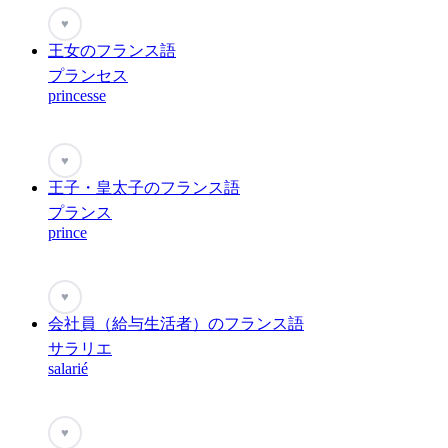
♥
王女のフランス語
プランセス
princesse
♥
王子・皇太子のフランス語
プランス
prince
♥
会社員（給与生活者）のフランス語
サラリエ
salarié
♥