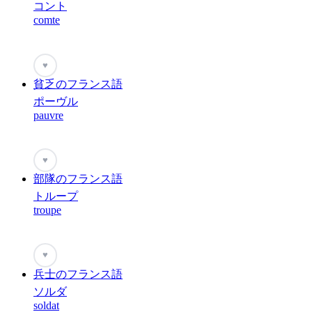
コント
comte
♥
貧乏のフランス語
ポーヴル
pauvre
♥
部隊のフランス語
トループ
troupe
♥
兵士のフランス語
ソルダ
soldat