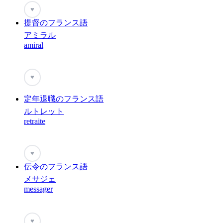
♥
提督のフランス語
アミラル
amiral
♥
定年退職のフランス語
ルトレット
retraite
♥
伝令のフランス語
メサジェ
messager
♥