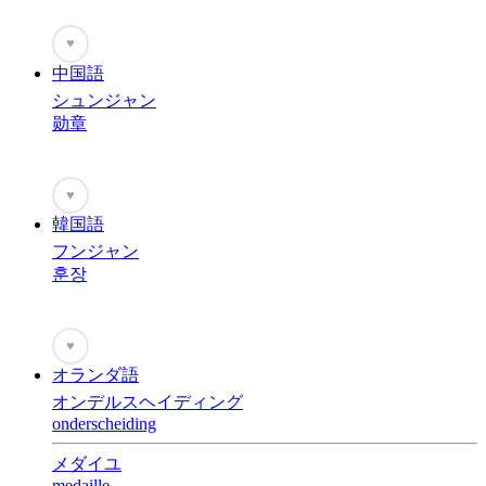
♥
中国語
シュンジャン
勋章
♥
韓国語
フンジャン
훈장
♥
オランダ語
オンデルスヘイディング
onderscheiding
メダイユ
medaille