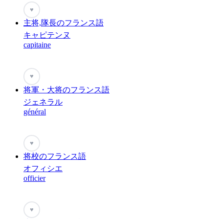
♥
主将,隊長のフランス語
キャピテンヌ
capitaine
♥
将軍・大将のフランス語
ジェネラル
général
♥
将校のフランス語
オフィシエ
officier
♥