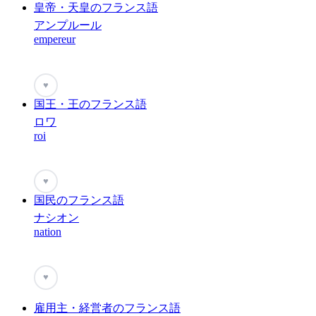
皇帝・天皇のフランス語
アンプルール
empereur
♥
国王・王のフランス語
ロワ
roi
♥
国民のフランス語
ナシオン
nation
♥
雇用主・経営者のフランス語