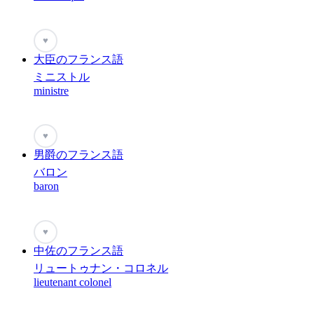
♥
大臣のフランス語
ミニストル
ministre
♥
男爵のフランス語
バロン
baron
♥
中佐のフランス語
リュートゥナン・コロネル
lieutenant colonel