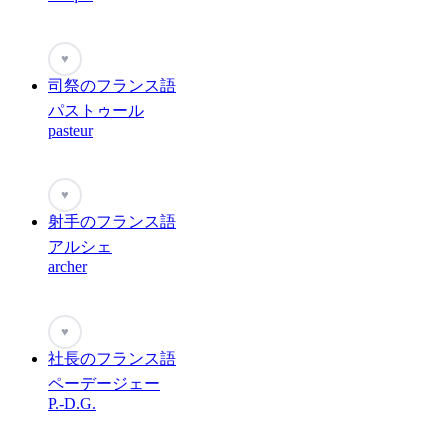
♥
司祭のフランス語
パストゥール
pasteur
♥
射手のフランス語
アルシェ
archer
♥
社長のフランス語
ペーデージェー
P.-D.G.