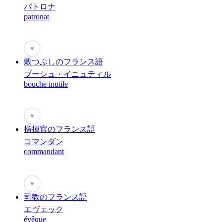
パトロナ
patronat
♥
穀つぶしのフランス語
ブーシュ・イニュティル
bouche inutile
♥
指揮官のフランス語
コマンダン
commandant
♥
司教のフランス語
エヴェック
évêque