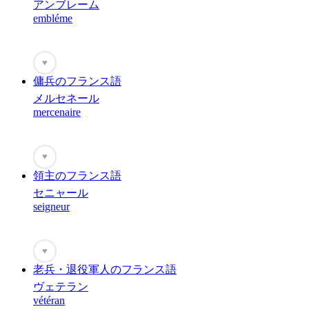
アンブレーム
embléme
♥
傭兵のフランス語
メルセネール
mercenaire
♥
領主のフランス語
セニャール
seigneur
♥
老兵・退役軍人のフランス語
ヴェテラン
vétéran