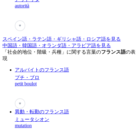
autorità
♥
スペイン語・ラテン語・ギリシャ語・ロシア語を見る
中国語・韓国語・オランダ語・アラビア語を見る
「社会的地位・階級・兵種」に関する言葉の
フランス語
の表
現
アルバイトのフランス語
プチ・ブロ
petit boulot
♥
異動・転勤のフランス語
ミュータシオン
mutation