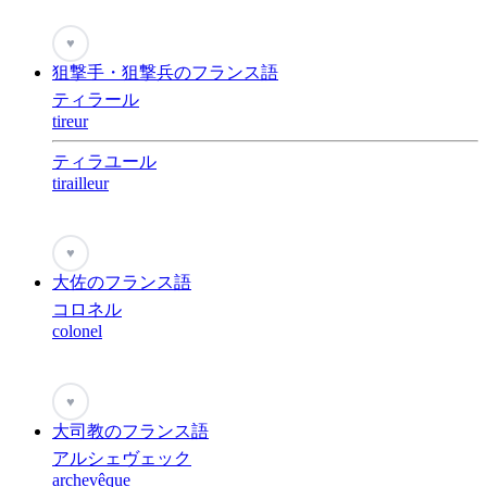
♥
狙撃手・狙撃兵のフランス語
ティラール
tireur
ティラユール
tirailleur
♥
大佐のフランス語
コロネル
colonel
♥
大司教のフランス語
アルシェヴェック
archevêque