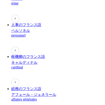
reine
♥
人事のフランス語
ペルソネル
personnel
♥
枢機卿のフランス語
キャルディナル
cardinal
♥
総務のフランス語
アフェール・ジェネラール
affaires générales