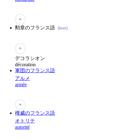
♥
勲章のフランス語
[here]
♥
デコラシオン
décoration
軍団のフランス語
アルメ
armée
♥
権威のフランス語
オトリテ
autorité