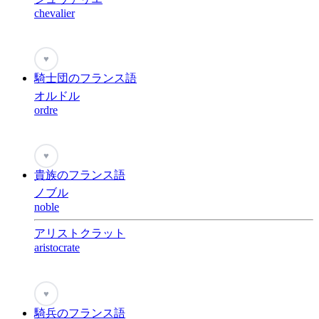
chevalier
♥
騎士団のフランス語
オルドル
ordre
♥
貴族のフランス語
ノブル
noble
アリストクラット
aristocrate
♥
騎兵のフランス語