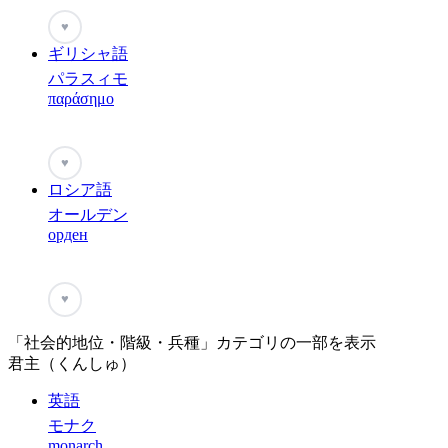
♥
ギリシャ語
パラスィモ
παράσημο
♥
ロシア語
オールデン
орден
♥
「社会的地位・階級・兵種」カテゴリの一部を表示
君主（くんしゅ）
英語
モナク
monarch