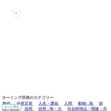
♥
ネーミング辞典のカテゴリー
動作
自然災害
人生・運命
人間
動物 - 鳥
財
もっと見る
もっと見る
もっと見る
もっと見る
もっと見る
もっと見る
もっと見る
もっと見る
産・経済
自然
自然 - 海・川
社会的地位・階級・兵