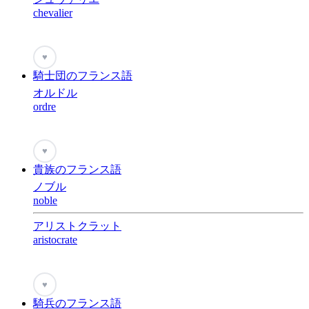
chevalier
♥
騎士団のフランス語
オルドル
ordre
♥
貴族のフランス語
ノブル
noble
アリストクラット
aristocrate
♥
騎兵のフランス語