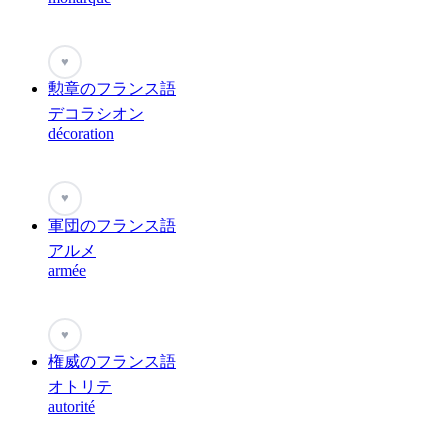
♥
勲章のフランス語
デコラシオン
décoration
♥
軍団のフランス語
アルメ
armée
♥
権威のフランス語
オトリテ
autorité