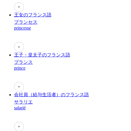
♥
王女のフランス語
プランセス
princesse
♥
王子・皇太子のフランス語
プランス
prince
♥
会社員（給与生活者）のフランス語
サラリエ
salarié
♥