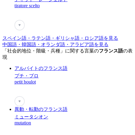
tiratore scelto
♥
スペイン語・ラテン語・ギリシャ語・ロシア語を見る
中国語・韓国語・オランダ語・アラビア語を見る
「社会的地位・階級・兵種」に関する言葉の
フランス語
の表
現
アルバイトのフランス語
プチ・ブロ
petit boulot
♥
異動・転勤のフランス語
ミュータシオン
mutation