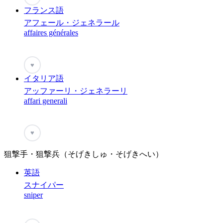
フランス語
アフェール・ジェネラール
affaires générales
♥
イタリア語
アッファーリ・ジェネラーリ
affari generali
♥
狙撃手・狙撃兵（そげきしゅ・そげきへい）
英語
スナイパー
sniper