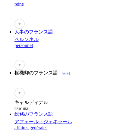
reine
♥
人事のフランス語
ペルソネル
personnel
♥
枢機卿のフランス語
[here]
♥
キャルディナル
cardinal
総務のフランス語
アフェール・ジェネラール
affaires générales