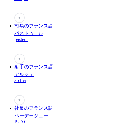
♥
司祭のフランス語
パストゥール
pasteur
♥
射手のフランス語
アルシェ
archer
♥
社長のフランス語
ペーデージェー
P.-D.G.