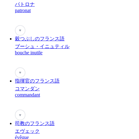
パトロナ
patronat
♥
穀つぶしのフランス語
ブーシュ・イニュティル
bouche inutile
♥
指揮官のフランス語
コマンダン
commandant
♥
司教のフランス語
エヴェック
évêque