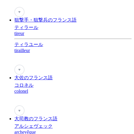
♥
狙撃手・狙撃兵のフランス語
ティラール
tireur
ティラユール
tirailleur
♥
大佐のフランス語
コロネル
colonel
♥
大司教のフランス語
アルシェヴェック
archevêque