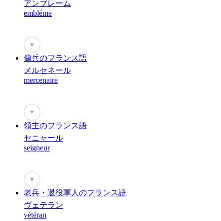
アンブレーム
embléme
♥
傭兵のフランス語
メルセネール
mercenaire
♥
領主のフランス語
セニャール
seigneur
♥
老兵・退役軍人のフランス語
ヴェテラン
vétéran