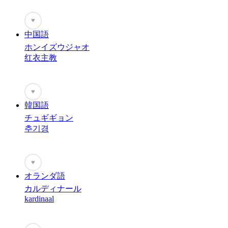
♥
中国語
ホンイズウジャオ
红衣主教
♥
韓国語
チュギギョン
추기경
♥
オランダ語
カルディナール
kardinaal