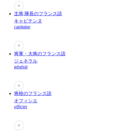
♥
主将,隊長のフランス語
キャピテンヌ
capitaine
♥
将軍・大将のフランス語
ジェネラル
général
♥
将校のフランス語
オフィシエ
officier
♥