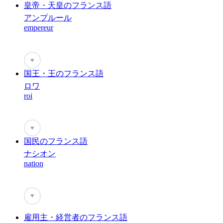
皇帝・天皇のフランス語
アンプルール
empereur
♥
国王・王のフランス語
ロワ
roi
♥
国民のフランス語
ナシオン
nation
♥
雇用主・経営者のフランス語