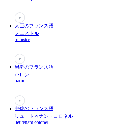
♥
大臣のフランス語
ミニストル
ministre
♥
男爵のフランス語
バロン
baron
♥
中佐のフランス語
リュートゥナン・コロネル
lieutenant colonel