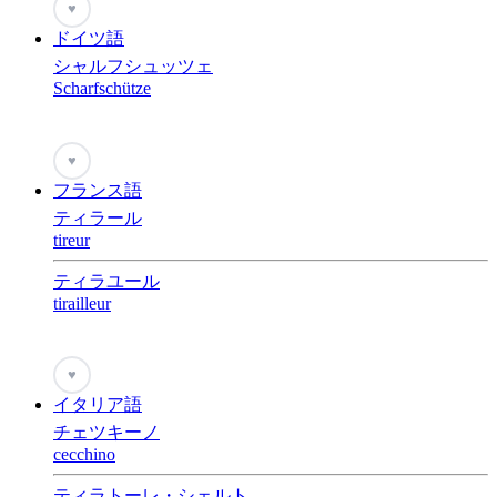
♥
ドイツ語
シャルフシュッツェ
Scharfschütze
♥
フランス語
ティラール
tireur
ティラユール
tirailleur
♥
イタリア語
チェツキーノ
cecchino
ティラトーレ・シェルト