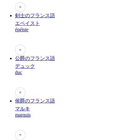
♥
剣士のフランス語
エペイスト
épéiste
♥
公爵のフランス語
デュック
duc
♥
侯爵のフランス語
マルキ
marquis
♥