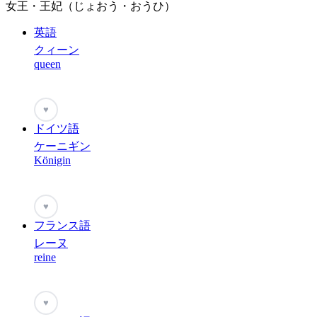
女王・王妃（じょおう・おうひ）
英語
クィーン
queen
♥
ドイツ語
ケーニギン
Königin
♥
フランス語
レーヌ
reine
♥