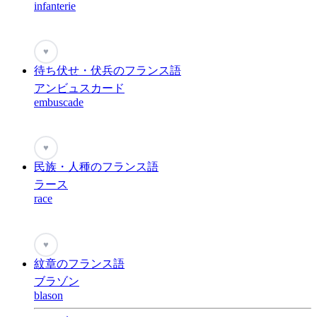
infanterie
♥
待ち伏せ・伏兵のフランス語
アンビュスカード
embuscade
♥
民族・人種のフランス語
ラース
race
♥
紋章のフランス語
ブラゾン
blason