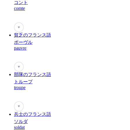
コント
comte
♥
貧乏のフランス語
ポーヴル
pauvre
♥
部隊のフランス語
トループ
troupe
♥
兵士のフランス語
ソルダ
soldat