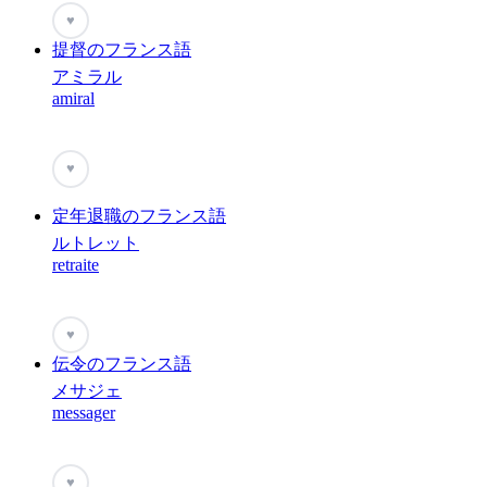
♥
提督のフランス語
アミラル
amiral
♥
定年退職のフランス語
ルトレット
retraite
♥
伝令のフランス語
メサジェ
messager
♥