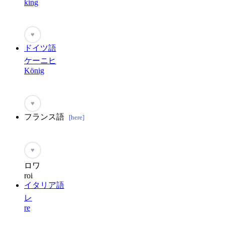
king
♥
ドイツ語
ケーニヒ
König
♥
フランス語
[here]
♥
ロワ
roi
イタリア語
レ
re