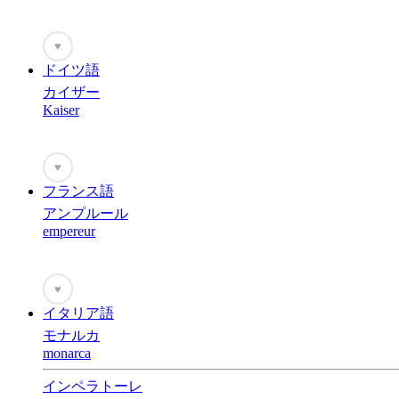
♥
ドイツ語
カイザー
Kaiser
♥
フランス語
アンプルール
empereur
♥
イタリア語
モナルカ
monarca
インペラトーレ