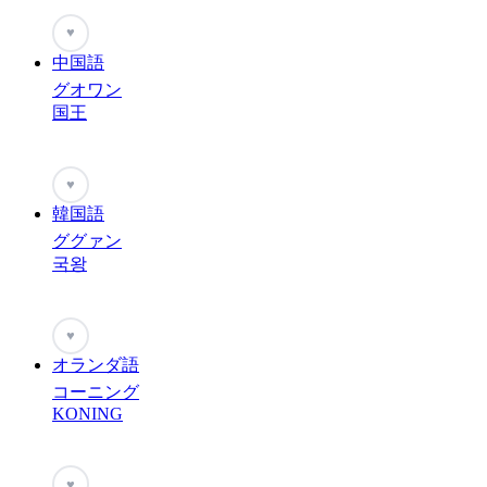
♥
中国語
グオワン
国王
♥
韓国語
ググァン
국왕
♥
オランダ語
コーニング
KONING
♥