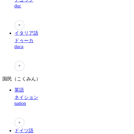
duc
♥
イタリア語
ドゥーカ
duca
♥
国民（こくみん）
英語
ネイション
nation
♥
ドイツ語