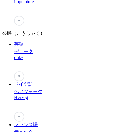
imperatore
♥
公爵（こうしゃく）
英語
デューク
duke
♥
ドイツ語
ヘアツォーク
Herzog
♥
フランス語
デュック