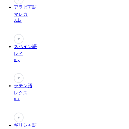
アラビア語
マレカ
ملك
♥
スペイン語
レイ
rey
♥
ラテン語
レクス
rex
♥
ギリシャ語