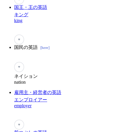
国王・王の英語
キング
king
♥
国民の英語
[here]
♥
ネイション
nation
雇用主・経営者の英語
エンプロイアー
employer
♥