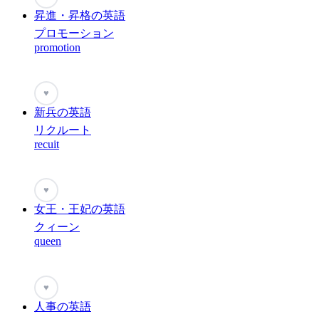
昇進・昇格の英語
プロモーション
promotion
♥
新兵の英語
リクルート
recuit
♥
女王・王妃の英語
クィーン
queen
♥
人事の英語