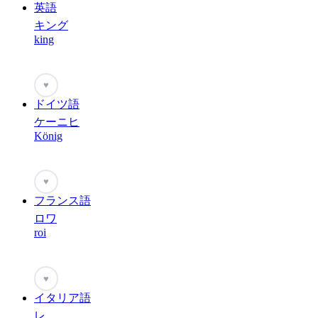
英語
キング
king
♥
ドイツ語
ケーニヒ
König
♥
フランス語
ロワ
roi
♥
イタリア語
レ