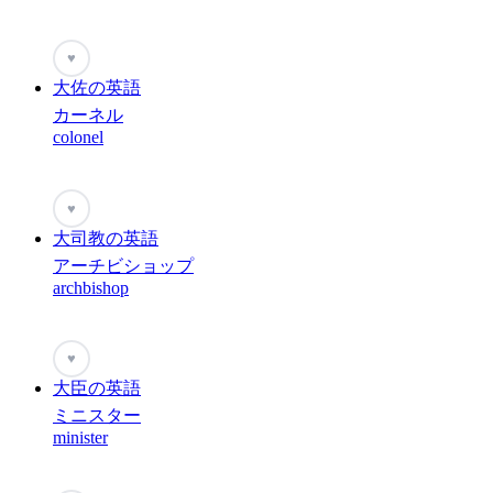
♥
大佐の英語
カーネル
colonel
♥
大司教の英語
アーチビショップ
archbishop
♥
大臣の英語
ミニスター
minister