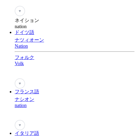
♥
ネイション
nation
ドイツ語
ナツィオーン
Nation
フォルク
Volk
♥
フランス語
ナシオン
nation
♥
イタリア語