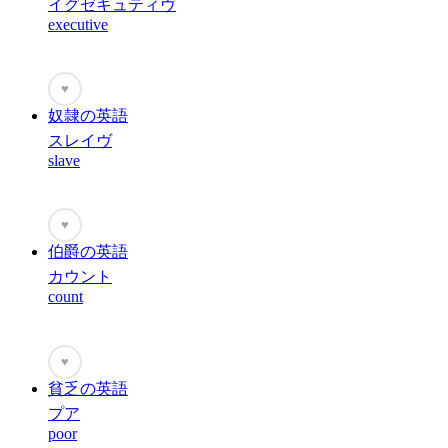
イグゼキュティヴ
executive
♥
奴隷の英語
スレイヴ
slave
♥
伯爵の英語
カウント
count
♥
貧乏の英語
プア
poor