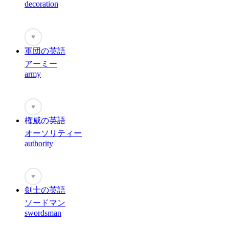
decoration
♥
軍団の英語
アーミー
army
♥
権威の英語
オーソリティー
authority
♥
剣士の英語
ソードマン
swordsman