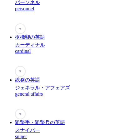
パーソネル
personnel
♥
枢機卿の英語
カーディナル
cardinal
♥
総務の英語
ジェネラル・アフェアズ
general affairs
♥
狙撃手・狙撃兵の英語
スナイパー
sniper