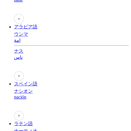
♥
アラビア語
ウンマ
امة
ナス
ناس
♥
スペイン語
ナシオン
nación
♥
ラテン語
ナーティオ