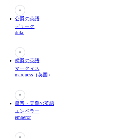
♥
公爵の英語
デューク
duke
♥
侯爵の英語
マークィス
marquess（英国）
♥
皇帝・天皇の英語
エンペラー
emperor
♥