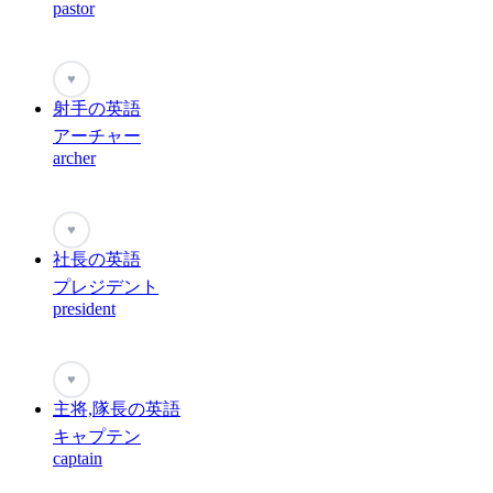
pastor
♥
射手の英語
アーチャー
archer
♥
社長の英語
プレジデント
president
♥
主将,隊長の英語
キャプテン
captain