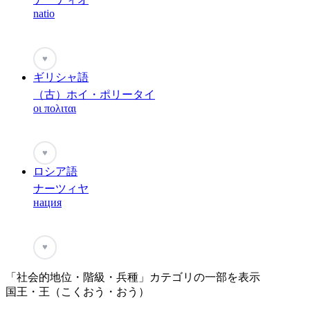
natio
♥
ギリシャ語
（古）ホイ・ポリータイ
οι πολιται
♥
ロシア語
ナーツィヤ
нация
♥
「社会的地位・階級・兵種」カテゴリの一部を表示
国王・王（こくおう・おう）