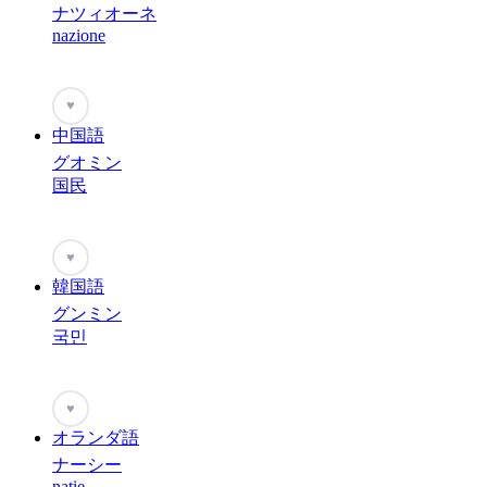
ナツィオーネ
nazione
♥
中国語
グオミン
国民
♥
韓国語
グンミン
국민
♥
オランダ語
ナーシー
natie