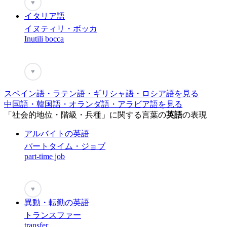
♥
イタリア語
イヌティリ・ボッカ
Inutili bocca
♥
スペイン語・ラテン語・ギリシャ語・ロシア語を見る
中国語・韓国語・オランダ語・アラビア語を見る
「社会的地位・階級・兵種」に関する言葉の
英語
の表現
アルバイトの英語
パートタイム・ジョブ
part-time job
♥
異動・転勤の英語
トランスファー
transfer