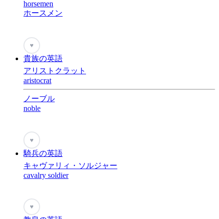
horsemen
ホースメン
♥
貴族の英語
アリストクラット
aristocrat
ノーブル
noble
♥
騎兵の英語
キャヴァリィ・ソルジャー
cavalry soldier
♥