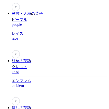
♥
民族・人種の英語
ピープル
people
レイス
race
♥
紋章の英語
クレスト
crest
エンブレム
emblem
♥
傭兵の英語