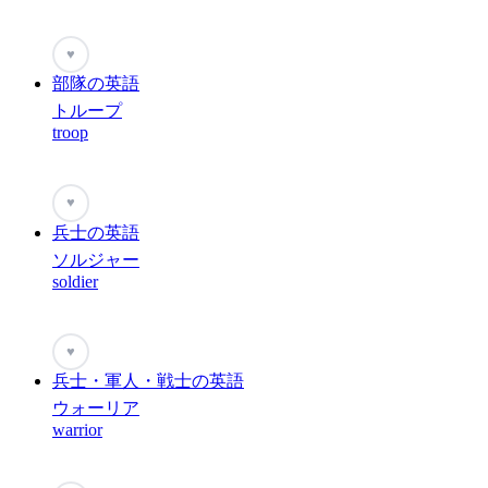
♥
部隊の英語
トループ
troop
♥
兵士の英語
ソルジャー
soldier
♥
兵士・軍人・戦士の英語
ウォーリア
warrior