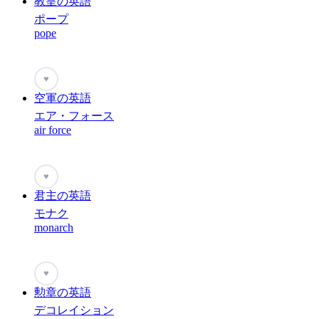
教皇の英語
ポープ
pope
♥
空軍の英語
エア・フォース
air force
♥
君主の英語
モナク
monarch
♥
勲章の英語
デコレイション