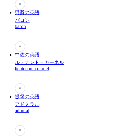
♥
男爵の英語
バロン
baron
♥
中佐の英語
ルテナント・カーネル
lieutenant colonel
♥
提督の英語
アドミラル
admiral
♥