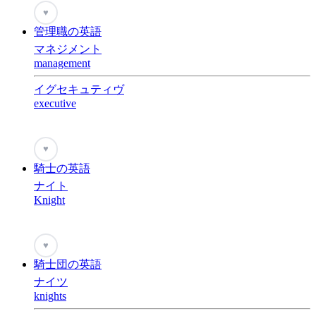
♥
管理職の英語
マネジメント
management
イグセキュティヴ
executive
♥
騎士の英語
ナイト
Knight
♥
騎士団の英語
ナイツ
knights