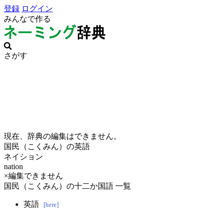
登録
ログイン
みんなで作る
さがす
現在、辞典の編集はできません。
国民（こくみん）の英語
ネイション
nation
×編集できません
国民（こくみん）の十二か国語 一覧
英語
[here]