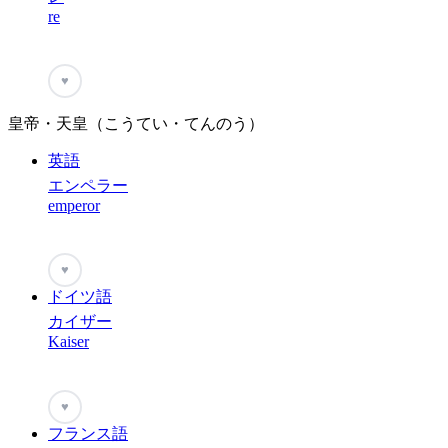
re
♥
皇帝・天皇（こうてい・てんのう）
英語
エンペラー
emperor
♥
ドイツ語
カイザー
Kaiser
♥
フランス語