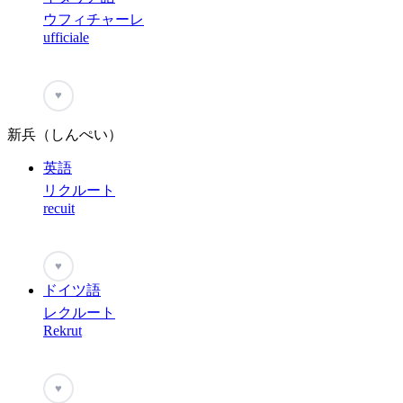
ウフィチャーレ
ufficiale
♥
新兵（しんぺい）
英語
リクルート
recuit
♥
ドイツ語
レクルート
Rekrut
♥