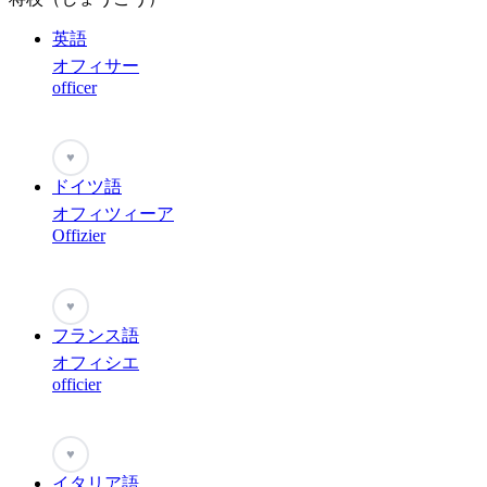
英語
オフィサー
officer
♥
ドイツ語
オフィツィーア
Offizier
♥
フランス語
オフィシエ
officier
♥
イタリア語