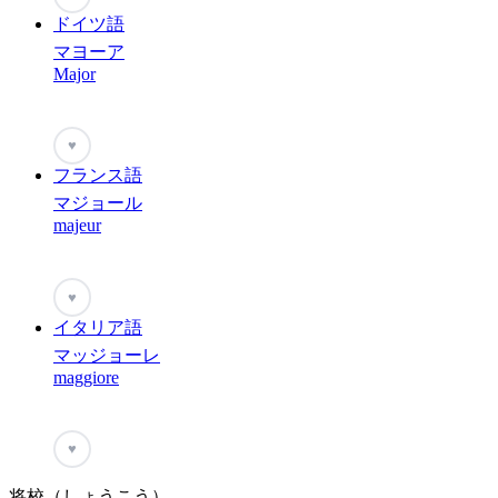
ドイツ語
マヨーア
Major
♥
フランス語
マジョール
majeur
♥
イタリア語
マッジョーレ
maggiore
♥
将校（しょうこう）