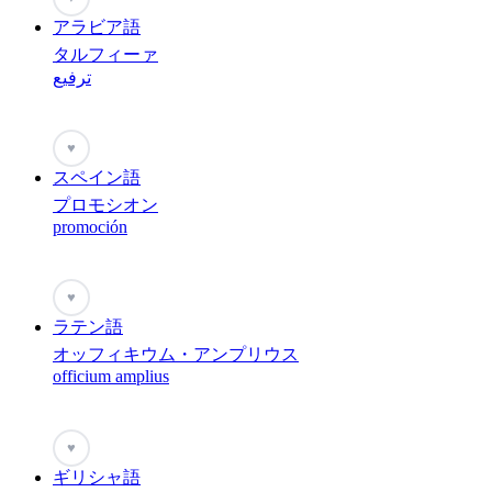
アラビア語
タルフィーァ
ترفيع
♥
スペイン語
プロモシオン
promoción
♥
ラテン語
オッフィキウム・アンプリウス
officium amplius
♥
ギリシャ語