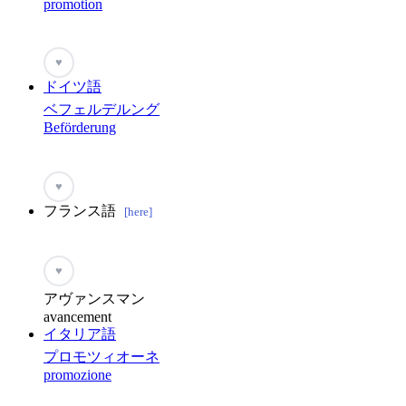
promotion
♥
ドイツ語
ベフェルデルング
Beförderung
♥
フランス語
[here]
♥
アヴァンスマン
avancement
イタリア語
プロモツィオーネ
promozione