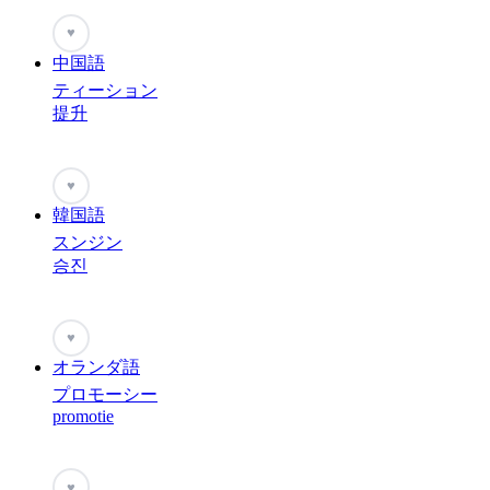
♥
中国語
ティーション
提升
♥
韓国語
スンジン
승진
♥
オランダ語
プロモーシー
promotie
♥