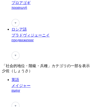
プロアゴギ
προαγωγή
♥
ロシア語
プラドヴィジェーニイ
продвижение
♥
「社会的地位・階級・兵種」カテゴリの一部を表示
少佐（しょうさ）
英語
メイジャー
major
♥