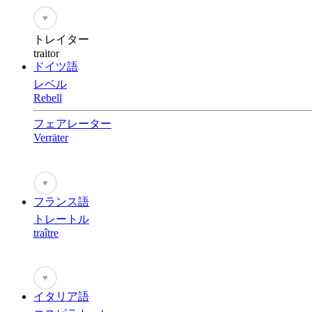
♥
トレイター
traitor
ドイツ語
レベル
Rebell
フェアレーター
Verräter
♥
フランス語
トレートル
traître
♥
イタリア語