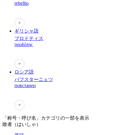
rebellio
♥
ギリシャ語
プロドティス
προδότης
♥
ロシア語
パフスターニェツ
повстанец
♥
「称号・呼び名」カテゴリの一部を表示
敗者（はいしゃ）