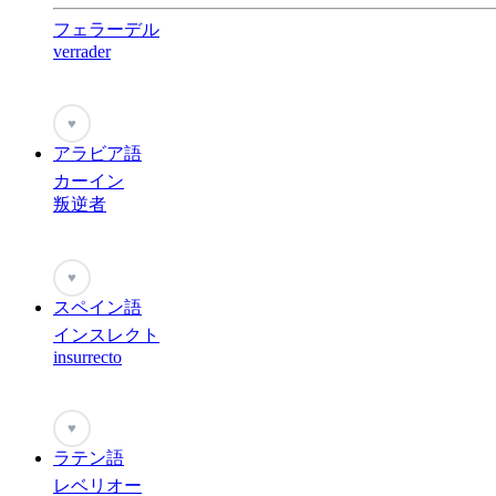
フェラーデル
verrader
♥
アラビア語
カーイン
叛逆者
♥
スペイン語
インスレクト
insurrecto
♥
ラテン語
レベリオー