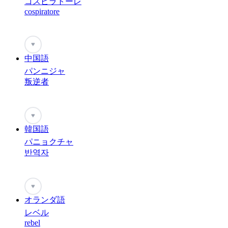
コスピラトーレ
cospiratore
♥
中国語
パンニジャ
叛逆者
♥
韓国語
パニョクチャ
반역자
♥
オランダ語
レベル
rebel