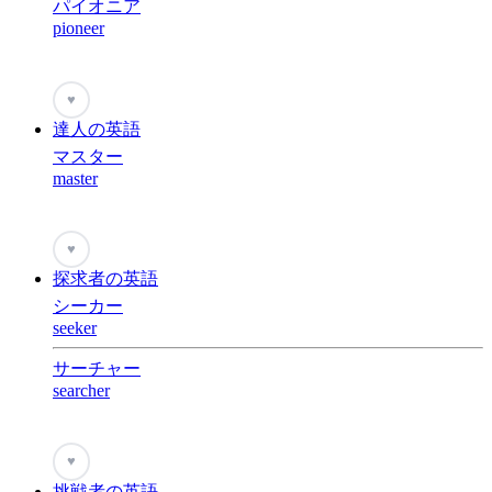
パイオニア
pioneer
♥
達人の英語
マスター
master
♥
探求者の英語
シーカー
seeker
サーチャー
searcher
♥
挑戦者の英語