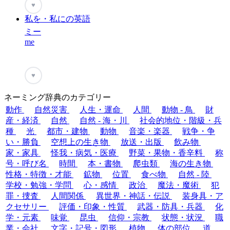
♥
私を・私にの英語
ミー
me
♥
ネーミング辞典のカテゴリー
動作
自然災害
人生・運命
人間
動物 - 鳥
財
産・経済
自然
自然 - 海・川
社会的地位・階級・兵
種
光
都市・建物
動物
音楽・楽器
戦争・争
い・勝負
空想上の生き物
放送・出版
飲み物
家・家具
怪我・病気・医療
野菜・果物・香辛料
称
号・呼び名
時間
本・書物
爬虫類
海の生き物
性格・特徴・才能
鉱物
位置
食べ物
自然 - 陸
学校・勉強・学問
心・感情
政治
魔法・魔術
犯
罪・捜査
人間関係
異世界・神話・伝説
装身具・ア
クセサリー
評価・印象・性質
武器・防具・兵器
化
学・元素
味覚
昆虫
信仰・宗教
状態・状況
職
業・会社
文字・記号・図形
植物
体の部位
道