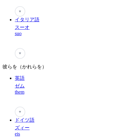
♥
イタリア語
スーオ
suo
♥
彼らを（かれらを）
英語
ゼム
them
♥
ドイツ語
ズィー
eis