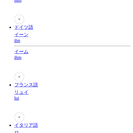
him
♥
ドイツ語
イーン
ihn
イーム
ihm
♥
フランス語
リュイ
lui
♥
イタリア語
ロ