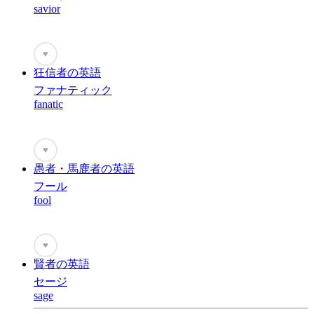
savior
♥
狂信者の英語
ファナティック
fanatic
♥
愚者・馬鹿者の英語
フール
fool
♥
賢者の英語
セージ
sage