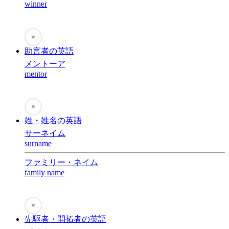
winner
♥
助言者の英語
メントーア
mentor
♥
姓・姓名の英語
サーネイム
surname
ファミリー・ネイム
family name
♥
先駆者・開拓者の英語