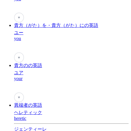
♥
貴方（がた）を・貴方（がた）にの英語
ユー
you
♥
貴方のの英語
ユア
your
♥
異端者の英語
ヘレティック
heretic
ジェンティーレ