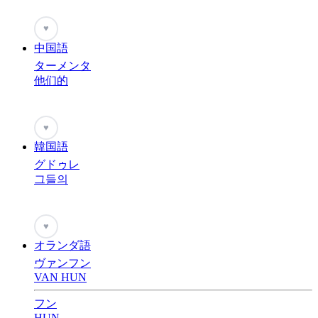
♥
中国語
ターメンタ
他们的
♥
韓国語
グドゥレ
그들의
♥
オランダ語
ヴァンフン
VAN HUN
フン
HUN