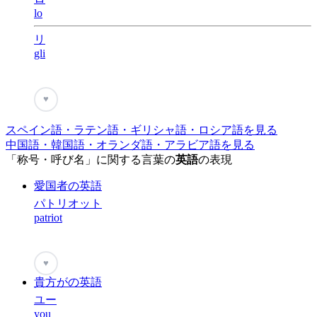
lo
リ
gli
♥
スペイン語・ラテン語・ギリシャ語・ロシア語を見る
中国語・韓国語・オランダ語・アラビア語を見る
「称号・呼び名」に関する言葉の
英語
の表現
愛国者の英語
パトリオット
patriot
♥
貴方がの英語
ユー
you