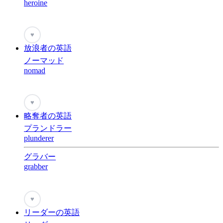
heroine
♥
放浪者の英語
ノーマッド
nomad
♥
略奪者の英語
プランドラー
plunderer
グラバー
grabber
♥
リーダーの英語