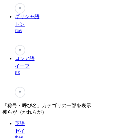
♥
ギリシャ語
トン
των
♥
ロシア語
イーフ
их
♥
「称号・呼び名」カテゴリの一部を表示
彼らが（かれらが）
英語
ゼイ
they