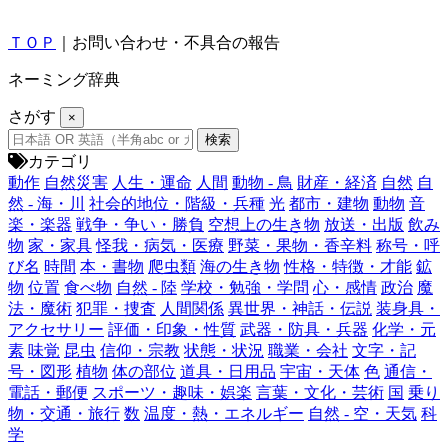
ＴＯＰ
｜お問い合わせ・不具合の報告
ネーミング辞典
さがす
×
カテゴリ
動作
自然災害
人生・運命
人間
動物 - 鳥
財産・経済
自然
自
然 - 海・川
社会的地位・階級・兵種
光
都市・建物
動物
音
楽・楽器
戦争・争い・勝負
空想上の生き物
放送・出版
飲み
物
家・家具
怪我・病気・医療
野菜・果物・香辛料
称号・呼
び名
時間
本・書物
爬虫類
海の生き物
性格・特徴・才能
鉱
物
位置
食べ物
自然 - 陸
学校・勉強・学問
心・感情
政治
魔
法・魔術
犯罪・捜査
人間関係
異世界・神話・伝説
装身具・
アクセサリー
評価・印象・性質
武器・防具・兵器
化学・元
素
味覚
昆虫
信仰・宗教
状態・状況
職業・会社
文字・記
号・図形
植物
体の部位
道具・日用品
宇宙・天体
色
通信・
電話・郵便
スポーツ・趣味・娯楽
言葉・文化・芸術
国
乗り
物・交通・旅行
数
温度・熱・エネルギー
自然 - 空・天気
科
学