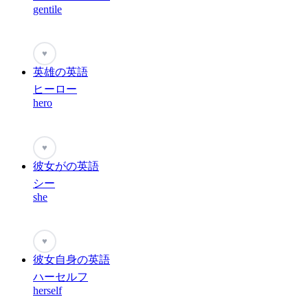
gentile
♥
英雄の英語
ヒーロー
hero
♥
彼女がの英語
シー
she
♥
彼女自身の英語
ハーセルフ
herself