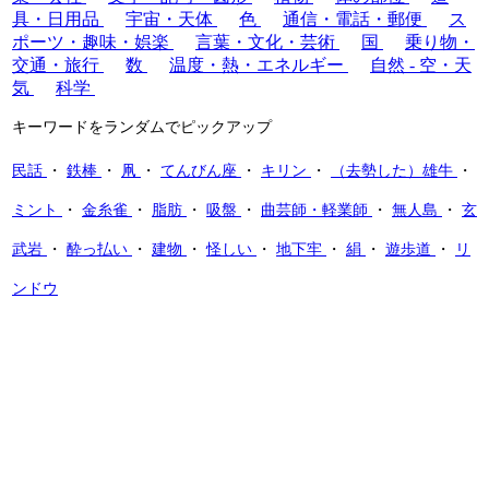
具・日用品
宇宙・天体
色
通信・電話・郵便
ス
ポーツ・趣味・娯楽
言葉・文化・芸術
国
乗り物・
交通・旅行
数
温度・熱・エネルギー
自然 - 空・天
気
科学
キーワードをランダムでピックアップ
民話
・
鉄棒
・
凧
・
てんびん座
・
キリン
・
（去勢した）雄牛
・
ミント
・
金糸雀
・
脂肪
・
吸盤
・
曲芸師・軽業師
・
無人島
・
玄
武岩
・
酔っ払い
・
建物
・
怪しい
・
地下牢
・
絹
・
遊歩道
・
リ
ンドウ