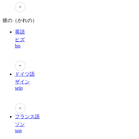
♥
彼の（かれの）
英語
ヒズ
his
♥
ドイツ語
ザイン
sein
♥
フランス語
ソン
son