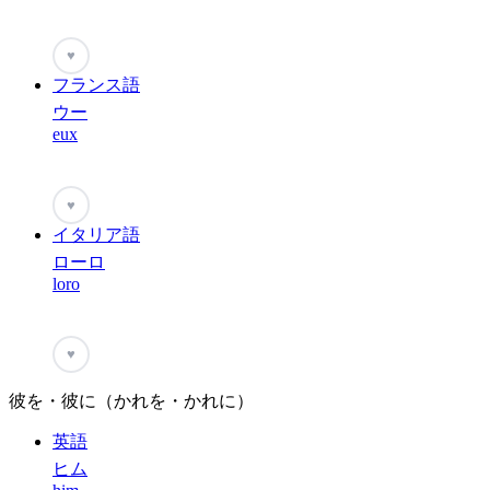
♥
フランス語
ウー
eux
♥
イタリア語
ローロ
loro
♥
彼を・彼に（かれを・かれに）
英語
ヒム