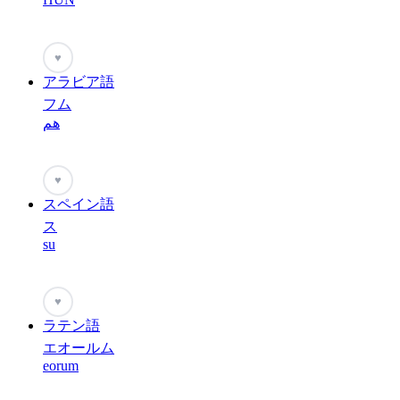
♥
アラビア語
フム
هم
♥
スペイン語
ス
su
♥
ラテン語
エオールム
eorum