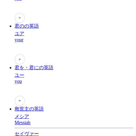
♥
君のの英語
ユア
your
♥
君を・君にの英語
ユー
you
♥
救世主の英語
メシア
Messiah
セイヴァー