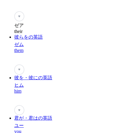
♥
ゼア
their
彼らをの英語
ゼム
them
♥
彼を・彼にの英語
ヒム
him
♥
君が・君はの英語
ユー
you