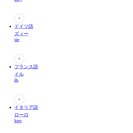
♥
ドイツ語
ズィー
sie
♥
フランス語
イル
ils
♥
イタリア語
ローロ
loro