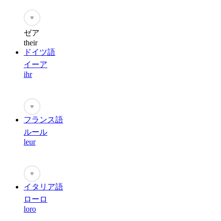
♥
ゼア
their
ドイツ語
イーア
ihr
♥
フランス語
ルール
leur
♥
イタリア語
ローロ
loro