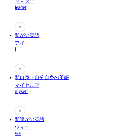
リ－ダー
leader
♥
私がの英語
アイ
I
♥
私自身・自分自身の英語
マイセルフ
myself
♥
私達がの英語
ウィー
we