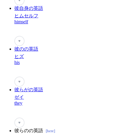
♥
彼自身の英語
ヒムセルフ
himself
♥
彼のの英語
ヒズ
his
♥
彼らがの英語
ゼイ
they
♥
彼らのの英語
[here]